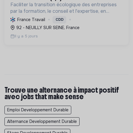
Faciliter la transition écologique des entreprises
par la formation, le conseil et l'expertise, en
décarbonant l'industrie et en assurant la
France Travail
CDD
conformité réglementaire.
92 - NEUILLY SUR SEINE, France
Il y a 5 jours
Trouve une alternance à impact positif
avec jobs that make sense
Emploi Developpement Durable
Alternance Developpement Durable
Stage Developpement Durable