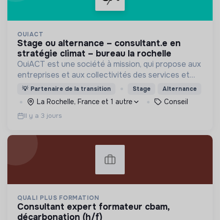
OUIACT
stage ou alternance – consultant.e en
stratégie climat – bureau la rochelle
OuiACT est une société à mission, qui propose aux
entreprises et aux collectivités des services et
des outils de réflexion de haut niveau pour
💡
Partenaire de la transition
Stage
Alternance
orienter l’action vers un monde bas-carbone.
La Rochelle, France et 1 autre
Conseil
Il y a 3 jours
QUALI PLUS FORMATION
consultant expert formateur cbam,
décarbonation (h/f)