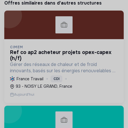
Offres similaires dans d'autres structures
CIMEM
ref co ap2 acheteur projets opex-capex
(h/f)
Gérer des réseaux de chaleur et de froid
innovants, basés sur les énergies renouvelables et
la récupération, pour décarboner l'énergie,
France Travail
CDI
améliorer l'efficacité et réduire les coûts,
93 - NOISY LE GRAND, France
contribuant ainsi à...
Aujourd'hui