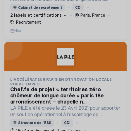
soucieuses de leurs impacts, afin d'œuvrer
💡
Cabinet de recrutement
CDI
ensemble pour un futur souhaitable.
2 labels et certifications
Paris, France
Recrutement
Hier
L'ACCÉLÉRATEUR PARISIEN D'INNOVATION LOCALE
POUR L'EMPLOI
chef.fe de projet « territoires zéro
chômeur de longue durée » paris 18e
arrondissement – chapelle n...
LA PILE a été créée le 23 Avril 2021 pour apporter
un soutien opérationnel à l'essaimage de
l’expérimentation "Territoires Zéro Chômeur de
💡
Structure de l’ESS
CDI
Longue Durée" à Paris
18e Arrondissement, Paris, France