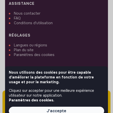
ASSISTANCE
Nous contacter
FAQ
Conditions d'utilisation
RÉGLAGES
Langues ou régions
Plan du site
Paramètres des cookies
Nous utilisons des cookies pour être capable
d'améliorer la plateforme en fonction de votre
SUIVEZ-NOUS
usage et pour le marketing.
Cliquez sur accepter pour une meilleure expérience
utilisateur sur notre application.
Attention cette annonce a été publiée il y a
Paramètres des cookies.
© 2026 jobs that makesense.
plus de 60 jours (le 09/04/2026) et est sans
doute expirée ou non mise à jour.
J'accepte