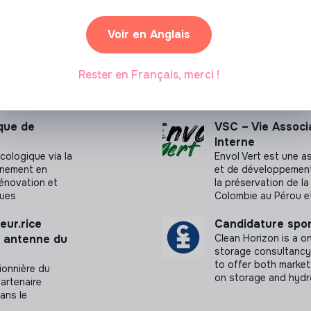
Voir en Anglais
Chargé-e de Dév
 qui reconnecte
Solidarité Sénior
ues
Lutter contre l'isol
Rester en Français, merci !
 et Naturarium
mettant à dispositio
dans les structures
ique de
VSC – Vie Associ
Interne
cologique via la
Envol Vert est une a
agnement en
et de développement r
rénovation et
la préservation de la
ques
Colombie au Pérou e
eur.rice
Candidature spo
n antenne du
Clean Horizon is a 
storage consultancy.
to offer both market
ionnière du
on storage and hydr
artenaire
dans le