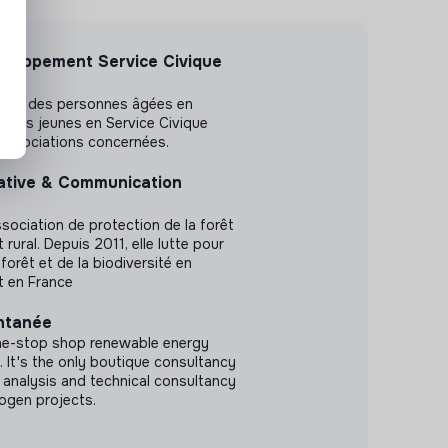
eloppement Service Civique
s
ement des personnes âgées en
n des jeunes en Service Civique
/associations concernées.
ative & Communication
ssociation de protection de la forêt
ural. Depuis 2011, elle lutte pour
 forêt et de la biodiversité en
t en France
ntanée
one-stop shop renewable energy
 It's the only boutique consultancy
 analysis and technical consultancy
ogen projects.