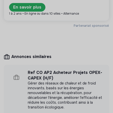
En savoir plus
Plus d'informations
1 à 2 ans • En ligne ou dans 10 villes • Alternance
Site internet
Entreprise
Partenariat sponsorisé
Entre 15 et 50 salariés
Mobilité
Mesure d'impact
Annonces similaires
Nous avons réalisé une mesure d’impact en
interne.
Ref CO AP2 Acheteur Projets OPEX-
CAPEX (H/F)
Découvrir l'étude d'impact
Gérer des réseaux de chaleur et de froid
innovants, basés sur les énergies
renouvelables et la récupération, pour
décarboner l'énergie, améliorer l'efficacité et
réduire les coûts, contribuant ainsi à la
transition écologique.
Labels et certifications