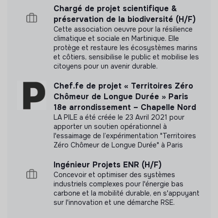
Chargé de projet scientifique &
Cette structure n'a pas souhaité nous
préservation de la biodiversité (H/F)
communiquer les labels ou certifications qu'elle a
Cette association oeuvre pour la résilience
pu obtenir.
climatique et sociale en Martinique. Elle
protège et restaure les écosystèmes marins
et côtiers, sensibilise le public et mobilise les
citoyens pour un avenir durable.
Chef.fe de projet « Territoires Zéro
Documents
Chômeur de Longue Durée » Paris
18e arrondissement – Chapelle Nord
N'a pas encore communiqué de documents de
LA PILE a été créée le 23 Avril 2021 pour
transparence
apporter un soutien opérationnel à
l'essaimage de l’expérimentation "Territoires
Zéro Chômeur de Longue Durée" à Paris
Ingénieur Projets ENR (H/F)
Concevoir et optimiser des systèmes
industriels complexes pour l'énergie bas
carbone et la mobilité durable, en s'appuyant
sur l'innovation et une démarche RSE.