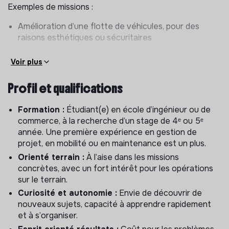
Exemples de missions :
Amélioration d’une flotte de véhicules, pour des
raisons esthétiques ou sécuritaires
Gestion opérationnelle d’un déplacement d’une
Voir plus
flotte de véhicules d’une ville à une autre
Gestion des aléas et SAV supply
Profil et qualifications
Déménagement d’un entrepôt à un autre dans une
même ville
Formation :
Étudiant(e) en école d’ingénieur ou de
Optimisation du hub logistique
commerce, à la recherche d’un stage de 4ᵉ ou 5ᵉ
Réalisation d’audits qualité des différentes villes
année. Une première expérience en gestion de
Tout autre besoin opérationnel (et ponctuel) sur
projet, en mobilité ou en maintenance est un plus.
place
Orienté terrain :
À l’aise dans les missions
concrètes, avec un fort intérêt pour les opérations
Lancement de ville :
participation à l’ouverture de
sur le terrain.
nouvelles villes, en lien avec l’ensemble des équipes
Curiosité et autonomie :
Envie de découvrir de
concernées chez pony. Suivi complet du processus de
nouveaux sujets, capacité à apprendre rapidement
lancement, depuis la préparation logistique jusqu’au
et à s’organiser.
déploiement opérationnel sur le terrain.