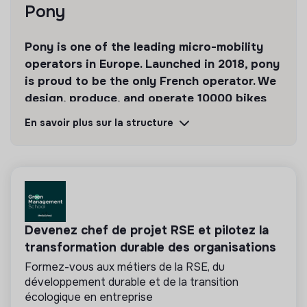
Pony
Pony is one of the leading micro-mobility
operators in Europe. Launched in 2018, pony
is proud to be the only French operator. We
design, produce, and operate 10000 bikes
and scooters across 21 cities
En savoir plus sur la structure
Découvrir
Suivre
💡
Produits ou services responsables
Devenez chef de projet RSE et pilotez la
La mission de cette entreprise est de concevoir
des produits ou proposer des services éco-
transformation durable des organisations
responsables alignés avec les besoins de la
Formez-vous aux métiers de la RSE, du
transformation écologique et solidaire.
développement durable et de la transition
écologique en entreprise