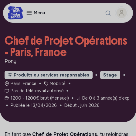
Menu
Chef de Projet Opérations
- Paris, France
Pony
💡
Produits ou services responsables
Stage
Paris, France
Mobilité
Pas de télétravail autorisé
1200 - 1200€ brut (Mensuel)
De 0 à 3 année(s) d'exp.
Publiée le 13/04/2026
Début : juin 2026
En tant que
Chef de Projet Opérations,
tu rejoindras