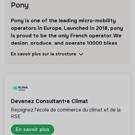
Pony
Pony is one of the leading micro-mobility
operators in Europe. Launched in 2018, pony
is proud to be the only French operator. We
design, produce, and operate 10000 bikes
and scooters across 21 cities
En savoir plus sur la structure
Découvrir
Suivre
💡
Produits ou services responsables
Devenez Consultant•e Climat
La mission de cette entreprise est de concevoir
des produits ou proposer des services éco-
Rejoignez l'école de commerce du climat et de la
responsables alignés avec les besoins de la
RSE
transformation écologique et solidaire.
En savoir plus