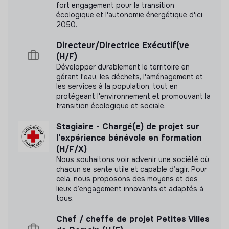
fort engagement pour la transition
écologique et l'autonomie énergétique d'ici
Cette structure n'a pas souhaité nous
2050.
communiquer les labels ou certifications qu'elle a
pu obtenir.
Directeur/Directrice Exécutif(ve
(H/F)
Développer durablement le territoire en
gérant l'eau, les déchets, l'aménagement et
les services à la population, tout en
Documents
protégeant l'environnement et promouvant la
transition écologique et sociale.
N'a pas encore communiqué de documents de
transparence
Stagiaire - Chargé(e) de projet sur
l’expérience bénévole en formation
(H/F/X)
Nous souhaitons voir advenir une société où
chacun se sente utile et capable d’agir. Pour
cela, nous proposons des moyens et des
lieux d’engagement innovants et adaptés à
tous.
Chef / cheffe de projet Petites Villes