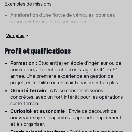
Exemples de missions :
Amélioration d’une flotte de véhicules, pour des
raisons esthétiques ou sécuritaires
Gestion opérationnelle d’un déplacement d’une
Voir plus
flotte de véhicules d’une ville à une autre
Gestion des aléas et SAV supply
Profil et qualifications
Déménagement d’un entrepôt à un autre dans une
même ville
Formation :
Étudiant(e) en école d’ingénieur ou de
Optimisation du hub logistique
commerce, à la recherche d’un stage de 4ᵉ ou 5ᵉ
Réalisation d’audits qualité des différentes villes
année. Une première expérience en gestion de
Tout autre besoin opérationnel (et ponctuel) sur
projet, en mobilité ou en maintenance est un plus.
place
Orienté terrain :
À l’aise dans les missions
concrètes, avec un fort intérêt pour les opérations
Lancement de ville :
participation à l’ouverture de
sur le terrain.
nouvelles villes, en lien avec l’ensemble des équipes
Curiosité et autonomie :
Envie de découvrir de
concernées chez pony. Suivi complet du processus de
nouveaux sujets, capacité à apprendre rapidement
lancement, depuis la préparation logistique jusqu’au
et à s’organiser.
déploiement opérationnel sur le terrain.