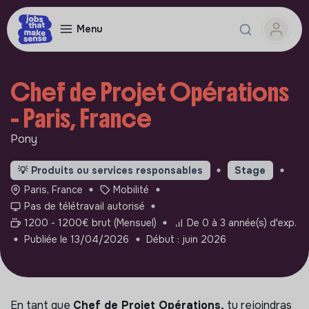
Menu
Chef de Projet Opérations
- Paris, France
Pony
💡
Produits ou services responsables
Stage
Paris, France
Mobilité
Pas de télétravail autorisé
1200 - 1200€ brut (Mensuel)
De 0 à 3 année(s) d'exp.
Publiée le 13/04/2026
Début : juin 2026
En tant que
Chef de Projet Opérations,
tu rejoindras