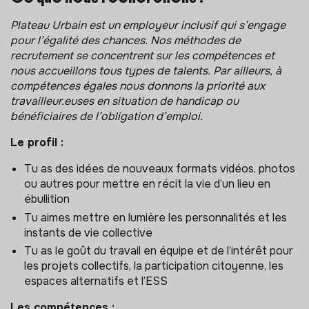
Redonner une utilité à des espaces non occupés sur
une période donnée (12 mois à 6 ans), en proposant,
Plateau Urbain est un employeur inclusif qui s’engage
en priorité, ces espaces à des structures du secteur
pour l’égalité des chances. Nos méthodes de
culturel et artistique, de l’ESS et du monde
recrutement se concentrent sur les compétences et
associatif.
nous accueillons tous types de talents. Par ailleurs, à
compétences égales nous donnons la priorité aux
Promouvoir la mixité des usages et des profils en
travailleur.euses en situation de handicap ou
créant des lieux mêlant hébergement d’urgence et
bénéficiaires de l’obligation d’emploi.
activité professionnelle, facteur d’inclusion et d’
impact durable sur le plan sociétal.
Le profil :
Le projet Césure
Tu as des idées de nouveaux formats vidéos, photos
ou autres pour mettre en récit la vie d’un lieu en
Césure est un tiers-lieu porté par Plateau Urbain en
ébullition
partenariat avec Yes We Camp, l’Association Aurore,
Emmaüs Campüs et ESSpace axé sur la transmission
Tu aimes mettre en lumière les personnalités et les
des savoirs et savoir-faire, dans l’attente de sa
instants de vie collective
réhabilitation par l’EPAURIF.
Tu as le goût du travail en équipe et de l’intérêt pour
les projets collectifs, la participation citoyenne, les
Ancienne université de 25 000m², Césure accueille
espaces alternatifs et l’ESS
depuis juin 2022, 200 structures (artistes, artisan·es,
des associations, jeunes entreprises et structures de
Les compétences :