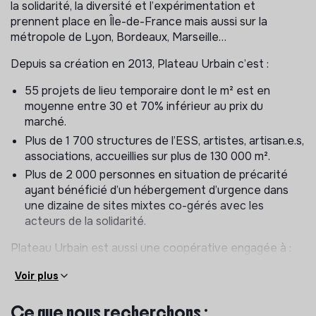
la solidarité, la diversité et l’expérimentation et
prennent place en Île-de-France mais aussi sur la
métropole de Lyon, Bordeaux, Marseille…
Depuis sa création en 2013, Plateau Urbain c’est :
55 projets de lieu temporaire dont le m² est en
moyenne entre 30 et 70% inférieur au prix du
marché.
Plus de 1 700 structures de l’ESS, artistes, artisan.e.s,
associations, accueillies sur plus de 130 000 m².
Plus de 2 000 personnes en situation de précarité
ayant bénéficié d’un hébergement d’urgence dans
une dizaine de sites mixtes co-gérés avec les
acteurs de la solidarité.
Plateau Urbain est aussi une coopérative engagée à :
Défendre le droit à la ville en travaillant en bonne
Voir plus
intelligence avec les détenteurs des espaces
vacants.
Ce que nous recherchons :