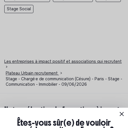
Stage Social
Les entreprises à impact positif et associations qui recrutent
>
Plateau Urbain recrutement
>
Stage - Chargé·e de communication (Césure) - Paris - Stage -
Communication - Immobilier - 09/06/2026
Notre sélection de formations à impact
Êtes-vous sûr(e) de vouloir
Tu souhaites te réorienter mais tu ne sais pas par où
commencer ? Pas de panique, on te propose une