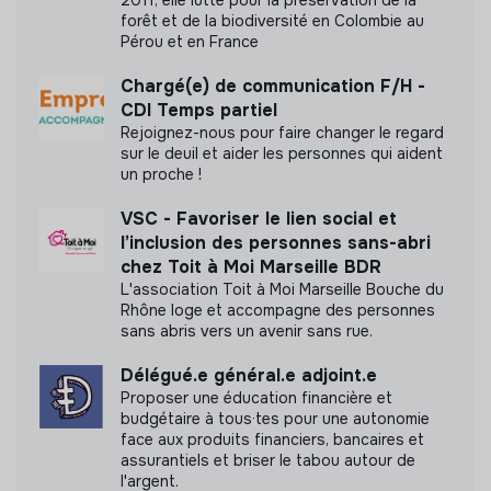
Tickets restaurant
forêt et de la biodiversité en Colombie au
Documents
Pérou et en France
Prise en charge à 100% de l’abonnement transports
collectifs
N'a pas encore communiqué de documents de
Chargé(e) de communication F/H -
2 jours / mois de congés payés
transparence
CDI Temps partiel
Rejoignez-nous pour faire changer le regard
sur le deuil et aider les personnes qui aident
un proche !
VSC - Favoriser le lien social et
l’inclusion des personnes sans-abri
chez Toit à Moi Marseille BDR
L'association Toit à Moi Marseille Bouche du
Rhône loge et accompagne des personnes
sans abris vers un avenir sans rue.
Délégué.e général.e adjoint.e
Proposer une éducation financière et
budgétaire à tous·tes pour une autonomie
face aux produits financiers, bancaires et
assurantiels et briser le tabou autour de
l'argent.