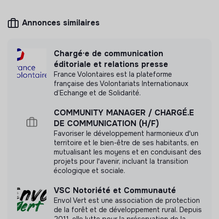
(photos & vidéos)
Éditorialiser et diffuser les infolettres
Annonces similaires
Créer, monter et diffuser des vidéos pour réseaux
Mesure d'impact
sociaux (interviws, reels et autres contenus)
Chargé·e de communication
Plateau Urbain n'a pas encore transmis de mesure
4/ Vie d’équipe et du lieu
éditoriale et relations presse
d'impact
France Volontaires est la plateforme
Participer aux réunions de pôle, d’équipe et de la
française des Volontariats Internationaux
coopérative, et les co-animer
d’Echange et de Solidarité.
Missions ponctuelles (signalétique, chantier,
séminaire…)
COMMUNITY MANAGER / CHARGÉ.E
Labels et certifications
DE COMMUNICATION (H/F)
Ce que nous te proposons :
Favoriser le développement harmonieux d'un
territoire et le bien-être de ses habitants, en
Accompagné par Ronalpia
Contrat : Stage de 8 mois, 4 jours / semaine
mutualisant les moyens et en conduisant des
projets pour l'avenir, incluant la transition
Lieu : 13 rue Santeuil, 75005 Paris (Césure)
écologique et sociale.
Date de début : 14 septembre 2026
Pour un réveil écologique
Rémunération : Gratification (4,50€ / heure)
VSC Notoriété et Communauté
Envol Vert est une association de protection
Avantages
:
de la forêt et de développement rural. Depuis
2011, elle lutte pour la préservation de la