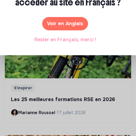
accéder au site en Français ?
sélection de formations aux métiers de la transition
écologique et solidaire !
Voir en Anglais
Rester en Français, merci !
S'inspirer
Les 25 meilleures formations RSE en 2026
Marianne Roussel
•
17 juillet 2026