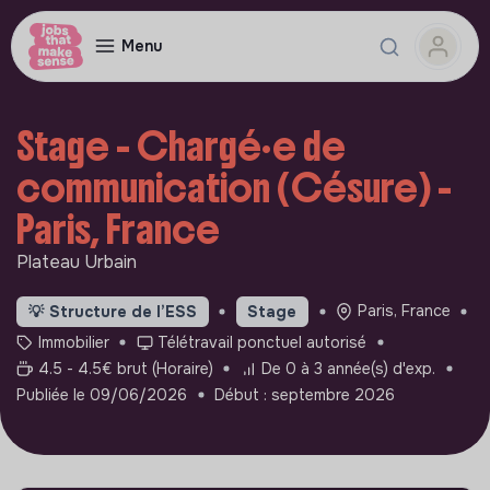
Menu
Stage - Chargé·e de
communication (Césure) -
Paris, France
Plateau Urbain
Paris, France
💡
Structure de l’ESS
Stage
Immobilier
Télétravail ponctuel autorisé
4.5 - 4.5€ brut (Horaire)
De 0 à 3 année(s) d'exp.
Publiée le 09/06/2026
Début : septembre 2026