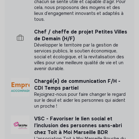
chacun se sente utile et capable d’agir. Pour
commercialisation et la décommercialisation sont au
cela, nous proposons des moyens et des
cœur des missions. Le reste des missions seront des
lieux d’engagement innovants et adaptés à
Documents
missions secondaires
tous.
Pour candidater, indique-nous le site qui
N'a pas encore communiqué de documents de
Chef / cheffe de projet Petites Villes
t’intéresse
: toute candidature ne mentionnant pas de
transparence
de Demain (H/F)
site ciblé ne pourra pas être prise en compte.Plateau
Développer le territoire par la gestion de
Urbain gère une dizaine de sites en Île-de-France,
services publics, le soutien économique,
chacun avec sa propre identité, ses occupant·e·s et ses
social et écologique, et la revitalisation des
villes pour une meilleure qualité de vie et un
enjeux.
avenir durable.
Pour accompagner les équipes de terrain dans leur
Chargé(e) de communication F/H -
quotidien, nous recrutons cette année 3 stagiaires,
CDI Temps partiel
répartis sur différents sites :
Rejoignez-nous pour faire changer le regard
sur le deuil et aider les personnes qui aident
Pampa & Magma (Cachan / Arcueil, 94) - 1 poste
un proche !
Igor & Elmer Paris 18e, Paris 19e) - 1 poste
Les Gens Jaurès (Paris 19e) - 1 poste
VSC - Favoriser le lien social et
l’inclusion des personnes sans-abri
Description des postes
chez Toit à Moi Marseille BDR
L'association Toit à Moi Marseille Bouche du