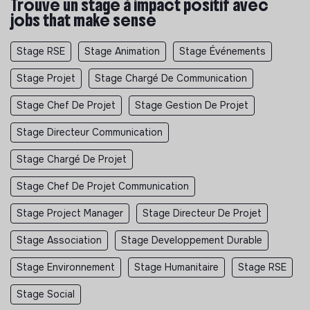
Trouve un stage à impact positif avec
jobs that make sense
Contribuer à la mise en place d’événements internes
pour favoriser les liens entre structures (repas
collectifs, anniversaires…)
Stage RSE
Stage Animation
Stage Événements
Animation de la vie du lieu et du quartier
Stage Projet
Stage Chargé De Communication
Participer à des chantiers autour de la signalétique
et/ou l’aménagement du site
Stage Chef De Projet
Stage Gestion De Projet
Assurer un support ponctuel à la gestion logistique
Stage Directeur Communication
du lieu
Stage Chargé De Projet
En fonction des sites :
Contribuer à la mise en place d’événements culturels
Stage Chef De Projet Communication
en lien avec le quartier et ses acteur·rice·s
Stage Project Manager
Stage Directeur De Projet
Communication
Participer à la communication externe via les réseaux
Stage Association
Stage Developpement Durable
sociaux (posts/vidéos Instagram)
Stage Environnement
Stage Humanitaire
Stage RSE
Contribuer à la communication interne (newsletters,
posts Slack)
Stage Social
Participation à la vie de la coopérative