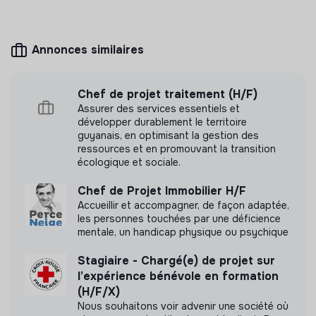
Communication
Participer à la communication externe via les réseaux
sociaux (posts/vidéos Instagram)
Annonces similaires
Contribuer à la communication interne (newsletters,
Mesure d'impact
posts Slack)
Participation à la vie de la coopérative
Chef de projet traitement (H/F)
Plateau Urbain n'a pas encore transmis de mesure
Assurer des services essentiels et
Participer à la vie de la coopérative (réunions
d'impact
développer durablement le territoire
hebdomadaires, échanges inter-pôles…)
guyanais, en optimisant la gestion des
ressources et en promouvant la transition
Cadre et lieu de travail
écologique et sociale.
Les postes que nous proposons sont situés dans les
Labels et certifications
Chef de Projet Immobilier H/F
lieux suivants :
Accueillir et accompagner, de façon adaptée,
les personnes touchées par une déficience
Pampa & Magma (Cachan / Arcueil, 94) - 1 poste
Accompagné par Ronalpia
mentale, un handicap physique ou psychique
Igor & Elmer (Paris 18e, Paris 19e) - 1 poste
Stagiaire - Chargé(e) de projet sur
Ces deux sites proposent un poste couvrant l’ensemble
Pour un réveil écologique
l’expérience bénévole en formation
des missions décrites ci-dessous.
(H/F/X)
Nous souhaitons voir advenir une société où
Pour le site "Les Gens Jaurès (Paris 19e) - 1 poste" : la