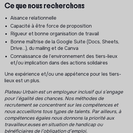
vacants.
Ce que nous recherchons
Redonner une utilité à des espaces non occupés sur
une période donnée (12 mois à 6 ans), en proposant,
Aisance relationnelle
en priorité, ces espaces à des structures du secteur
Capacité à être force de proposition
culturel et artistique, de l’ESS et du monde
Rigueur et bonne organisation de travail
associatif.
Bonne maîtrise de la Google Suite (Docs, Sheets,
Promouvoir la mixité des usages et des profils en
Drive…), du mailing et de Canva
créant des lieux mêlant hébergement d’urgence et
Connaissance de l’environnement des tiers-lieux
activité professionnelle, facteur d’inclusion et d’
et/ou implication dans des actions solidaires
impact durable sur le plan sociétal.
Une expérience et/ou une appétence pour les tiers-
Cadre de travail
lieux est un plus.
Plateau Urbain gère une dizaine de sites en Île-de-
Plateau Urbain est un employeur inclusif qui s’engage
France, chacun avec sa propre identité, ses
pour l’égalité des chances. Nos méthodes de
occupant·e·s et ses enjeux.
recrutement se concentrent sur les compétences et
nous accueillons tous types de talents. Par ailleurs, à
Pour accompagner les équipes de terrain dans leur
compétences égales nous donnons la priorité aux
quotidien, nous recrutons cette année 3 stagiaires,
travailleur.euses en situation de handicap ou
répartis sur différents sites :
bénéficiaires de l’obligation d’emploi.