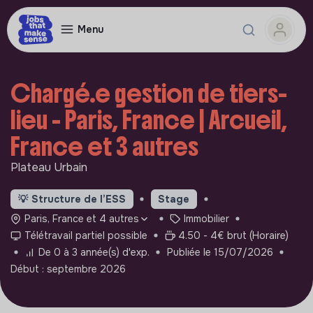
Menu
Chargé.e gestion de tiers-
lieu - Paris, France | Arcueil,
France et 3 autres
Plateau Urbain
💡
Structure de l’ESS
Stage
Paris, France et 4 autres
Immobilier
Télétravail partiel possible
4.50 - 4€ brut (Horaire)
De 0 à 3 année(s) d'exp.
Publiée le 15/07/2026
Début : septembre 2026