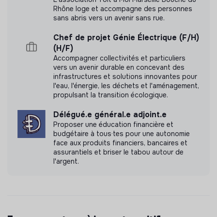
La.e stagiaire travaillera sous la responsabilité de la·des
Rhône loge et accompagne des personnes
responsable·s de site et en collaboration avec
sans abris vers un avenir sans rue.
l’ensemble du pôle opérationnel et de la coopérative.
Chef de projet Génie Électrique (F/H)
Commercialisation des espaces vides et gestion des
(H/F)
départs des structures occupantes
Accompagner collectivités et particuliers
vers un avenir durable en concevant des
Participer à l’organisation des visites d’espaces
infrastructures et solutions innovantes pour
l'eau, l'énergie, les déchets et l'aménagement,
Suivre les candidatures et répondre aux sollicitations
propulsant la transition écologique.
par mail
Prendre en main les outils de gestion (Google
Délégué.e général.e adjoint.e
Sheets, LINK) pour la contractualisation et le suivi
Proposer une éducation financière et
des factures
budgétaire à tous·tes pour une autonomie
face aux produits financiers, bancaires et
Accueillir et accompagner les structures sur le site,
assurantiels et briser le tabou autour de
participer aux états des lieux, répondre aux questions
l'argent.
Accompagner le départ des structures occupantes
et réaliser les états des lieux de sortie
Animation de la communauté du site
Participer à l’organisation des réunions et des
moments forts de vie du lieu