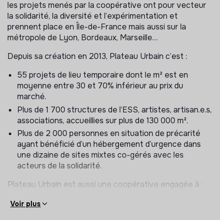
les projets menés par la coopérative ont pour vecteur
la solidarité, la diversité et l’expérimentation et
prennent place en Île-de-France mais aussi sur la
métropole de Lyon, Bordeaux, Marseille…
Depuis sa création en 2013, Plateau Urbain c’est :
55 projets de lieu temporaire dont le m² est en
moyenne entre 30 et 70% inférieur au prix du
marché.
Plus de 1 700 structures de l’ESS, artistes, artisan.e.s,
associations, accueillies sur plus de 130 000 m².
Plus de 2 000 personnes en situation de précarité
ayant bénéficié d’un hébergement d’urgence dans
une dizaine de sites mixtes co-gérés avec les
acteurs de la solidarité.
Plateau Urbain est aussi une coopérative engagée à :
Défendre le droit à la ville en travaillant en bonne
Voir plus
intelligence avec les détenteurs des espaces