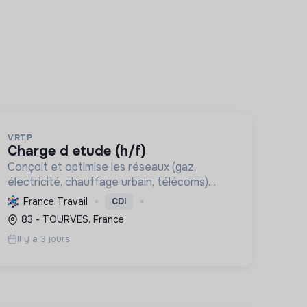
VRTP
charge d etude (h/f)
Conçoit et optimise les réseaux (gaz,
électricité, chauffage urbain, télécoms)
pour les collectivités et grands donneurs
France Travail
CDI
d'ordre, de la faisabilité aux plans
83 - TOURVES, France
d'exécution, soutenant la transition énerg...
Il y a 3 jours