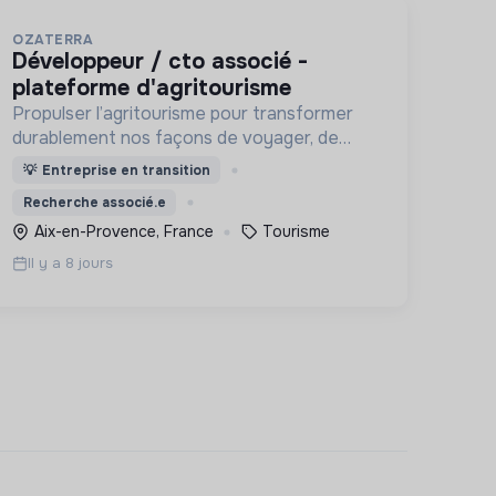
OZATERRA
développeur / cto associé -
plateforme d'agritourisme
Propulser l’agritourisme pour transformer
durablement nos façons de voyager, de
consommer et nos territoires.
💡
Entreprise en transition
Recherche associé.e
Aix-en-Provence, France
Tourisme
Il y a 8 jours