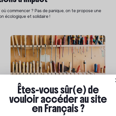
ar où commencer ? Pas de panique, on te propose une
n écologique et solidaire !
Êtes-vous sûr(e) de
Compétences & formations
vouloir accéder au site
Comment se former à la
transition écologique ?
en Français ?