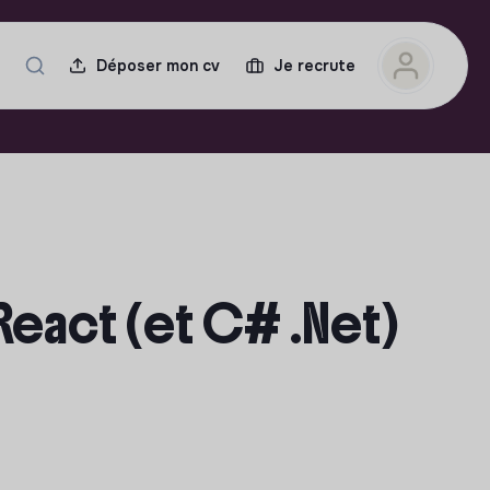
Déposer mon cv
Je recrute
React (et C# .Net)