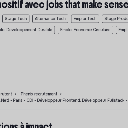
positif avec jobs that make sens
Stage Tech
Alternance Tech
Emploi Tech
Stage Produ
loi Developpement Durable
Emploi Economie Circulaire
Empl
ecrutent
>
Phenix recrutement
>
.Net) - Paris - CDI - Développeur Frontend, Développeur Fullstack 
ions à impact