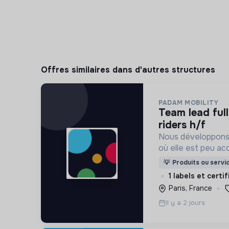
Offres similaires dans d'autres structures
PADAM MOBILITY
team lead fullstack developer -
riders h/f
Nous développons l
où elle est peu ac
dans les zones pér
💡
Produits ou servi
heures creuses, p
1 labels et certi
mobilité réduite.
Paris, France
Il y a 2 jours