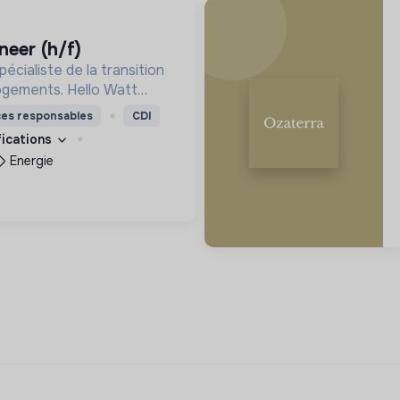
neer (h/f)
pécialiste de la transition
ogements. Hello Watt
tion énergétique en la
ces responsables
CDI
, plus intelligente et plus
fications
Energie