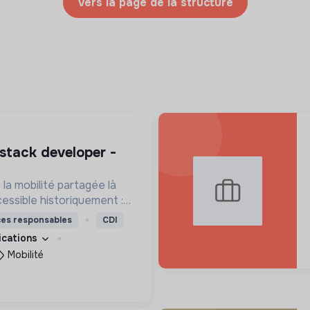
Vers la page de la structure
a mobilité partagée là
cessible historiquement :
iurbaines et rurales, en
ces responsables
CDI
our les personnes à
fications
Mobilité