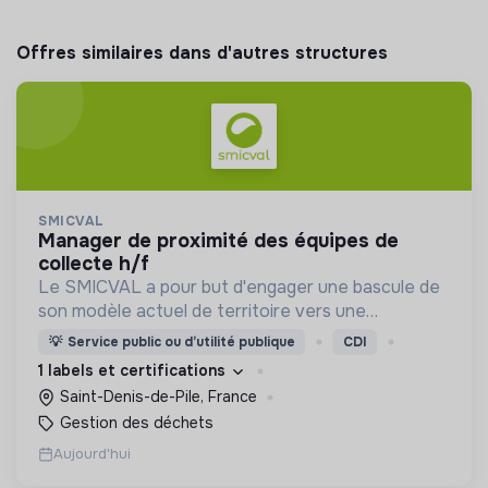
Offres similaires dans d'autres structures
SMICVAL
manager de proximité des équipes de
collecte h/f
Le SMICVAL a pour but d'engager une bascule de
son modèle actuel de territoire vers une
dynamique positive Zero Waste.
💡
Service public ou d’utilité publique
CDI
1 labels et certifications
Saint-Denis-de-Pile, France
Gestion des déchets
Aujourd'hui