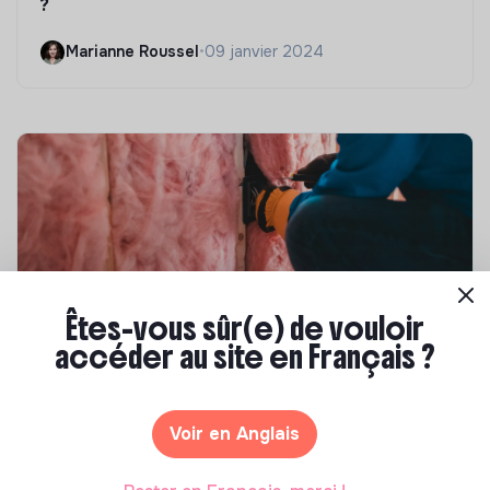
?
Marianne Roussel
•
09 janvier 2024
Êtes-vous sûr(e) de vouloir
accéder au site en Français ?
Compétences & formations
Top 8 des formations en rénovation
énergétique des bâtiments
Voir en Anglais
Marianne Roussel
•
21 janvier 2025