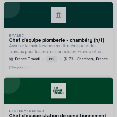
EMALEC
chef d'equipe plomberie - chambéry (h/f)
Assurer la maintenance multitechnique et les
travaux pour les professionnels en France et en
Europe, en intégrant des solutions durables et en
France Travail
73 - Chambéry, France
CDI
promouvant un environnement de travail éthique
Aujourd'hui
et inclusi...
LES FERMES DEBOUT
chef d'équipe station de conditionnement