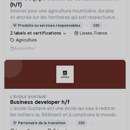
(h/f)
Innover pour une agriculture nourricière, durable
et ancrée sur les territoires qui soit respectueuse
de l'humain et des écosystèmes
💡
Produits ou services responsables
CDI
2 labels et certifications
Lisses, France
Agriculture
Aujourd'hui
L'ÉCOLE GUSTAVE
business developer h/f
L'école Gustave est une école qui vise à redorer
les métiers du Bâtiment et à construire le monde
de demain. Notre ESS recrute ses apprenants en
💡
Partenaire de la transition
CDI
fonction de leur motivation et non de leur diplôme.