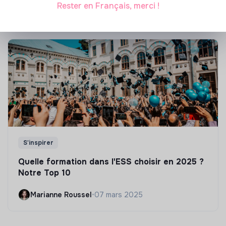
Marianne Roussel
•
21 janvier 2025
Rester en Français, merci !
S'inspirer
Quelle formation dans l'ESS choisir en 2025 ?
Notre Top 10
Marianne Roussel
•
07 mars 2025