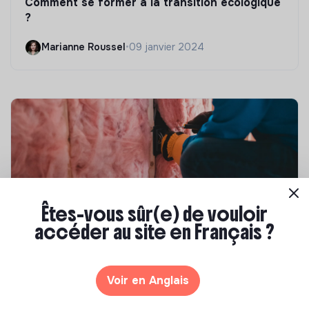
Comment se former à la transition écologique
?
Marianne Roussel
•
09 janvier 2024
Êtes-vous sûr(e) de vouloir
accéder au site en Français ?
Compétences & formations
Top 8 des formations en rénovation
Voir en Anglais
énergétique des bâtiments