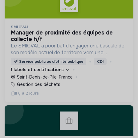
SMICVAL
manager de proximité des équipes de
collecte h/f
Le SMICVAL a pour but d'engager une bascule de
son modèle actuel de territoire vers une
dynamique positive Zero Waste.
💡
Service public ou d’utilité publique
CDI
1 labels et certifications
Saint-Denis-de-Pile, France
Gestion des déchets
Il y a 2 jours