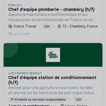
EMALEC
chef d'equipe plomberie - chambéry (h/f)
Assurer la maintenance multitechnique et les
travaux pour les professionnels en France et en
Europe, en intégrant des solutions durables et en
France Travail
73 - Chambéry, France
CDI
promouvant un environnement de travail éthique
Il y a 2 jours
et inclusi...
LES FERMES DEBOUT
chef d'équipe station de conditionnement
(h/f)
Innover pour une agriculture nourricière, durable
et ancrée sur les territoires qui soit respectueuse
de l'humain et des écosystèmes
💡
Produits ou services responsables
CDI
2 labels et certifications
Lisses, France