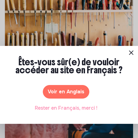
Êtes-vous sûr(e) de vouloir
Compétences & formations
accéder au site en Français ?
Comment se former à la transition écologique
?
Voir en Anglais
Marianne Roussel
•
09 janvier 2024
Rester en Français, merci !