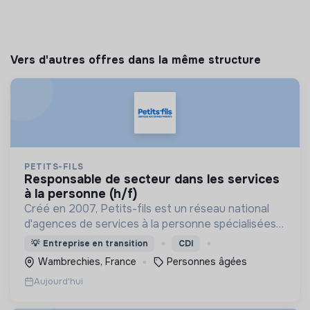
Vers d'autres offres dans la même structure
PETITS-FILS
responsable de secteur dans les services
à la personne (h/f)
Créé en 2007, Petits-fils est un réseau national
d'agences de services à la personne spécialisées
dans l'aide à domicile pour les personnes âgées.
💡
Entreprise en transition
CDI
Wambrechies, France
Personnes âgées
Aujourd'hui