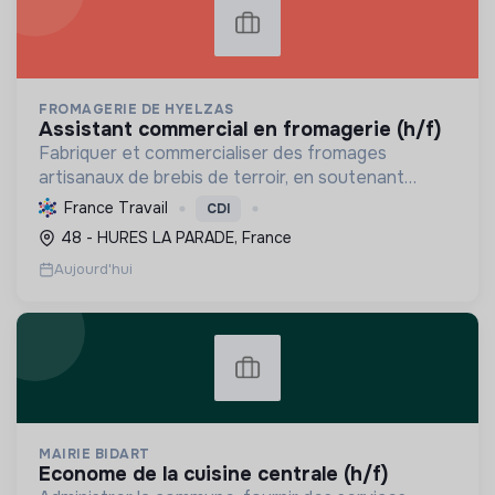
FROMAGERIE DE HYELZAS
assistant commercial en fromagerie (h/f)
Fabriquer et commercialiser des fromages
artisanaux de brebis de terroir, en soutenant
l'agriculture locale et biologique, et en promouvant
France Travail
CDI
un modèle économique et social équitable.
48 - HURES LA PARADE, France
Aujourd'hui
MAIRIE BIDART
econome de la cuisine centrale (h/f)