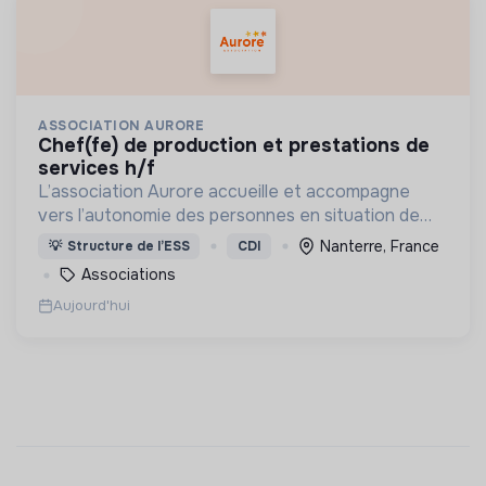
ASSOCIATION AURORE
chef(fe) de production et prestations de
services h/f
L’association Aurore accueille et accompagne
vers l’autonomie des personnes en situation de
précarité ou d’exclusion via l’hébergement, les
Nanterre, France
💡
Structure de l’ESS
CDI
soins et l’insertion sociale et professionnelle.
Associations
Aujourd'hui