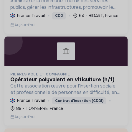
Administrer la commune, fournir des services
publics, gérer les infrastructures, promouvoir le
tourisme, et mettre en œuvre des politiques pour
France Travail
64 - BIDART, France
CDD
une transition écologique et sociale durable.
Aujourd'hui
PIERRES POLE ET COMPAGNIE
opérateur polyvalent en viticulture (h/f)
Cette association œuvre pour l'insertion sociale
et professionnelle de personnes en difficulté, en
proposant divers services (viticulture, espaces
France Travail
Contrat d'insertion (CDDI)
verts, encombrants, sous-traitance, nettoyage)
89 - TONNERRE, France
contri...
Aujourd'hui