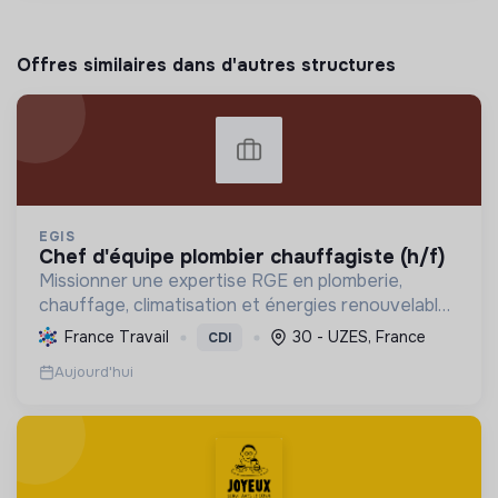
Offres similaires dans d'autres structures
EGIS
chef d'équipe plombier chauffagiste (h/f)
Missionner une expertise RGE en plomberie,
chauffage, climatisation et énergies renouvelables
pour les particuliers, professionnels et
France Travail
30 - UZES, France
CDI
collectivités, œuvrant pour la transition
Aujourd'hui
énergétique et l'effica...