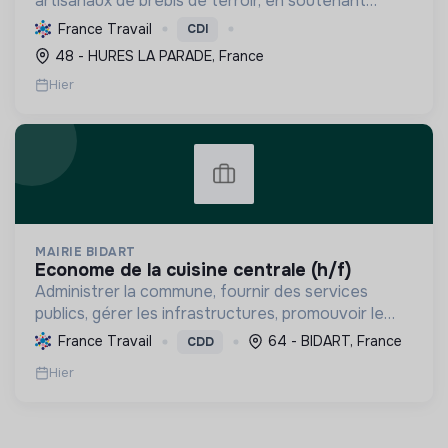
artisanaux de brebis de terroir, en soutenant
l'agriculture locale et biologique, et en promouvant
France Travail
CDI
un modèle économique et social équitable.
48 - HURES LA PARADE, France
Hier
MAIRIE BIDART
econome de la cuisine centrale (h/f)
Administrer la commune, fournir des services
publics, gérer les infrastructures, promouvoir le
tourisme, et mettre en œuvre des politiques pour
France Travail
64 - BIDART, France
CDD
une transition écologique et sociale durable.
Hier