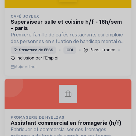
CAFÉ JOYEUX
superviseur salle et cuisine h/f - 16h/sem
- paris
Première famille de cafés restaurants qui emploie
des personnes en situation de handicap mental ou
cognitif, Café joyeux poursuit sa croissance au
Paris, France
💡
Structure de l’ESS
CDI
service de l'inclusion avec déjà plusieurs cafés.
Inclusion par l'Emploi
Aujourd'hui
FROMAGERIE DE HYELZAS
assistant commercial en fromagerie (h/f)
Fabriquer et commercialiser des fromages