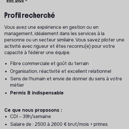
Voir plus
âgées) : conseil, évaluation des besoins et
accompagnement personnalisé
Profil recherché
Animer et développer un réseau de prescripteurs
Vous avez une expérience en gestion ou en
management, idéalement dans les services à la
Ressources humaines
personne ou un secteur similaire. Vous savez piloter une
Mettre en œuvre des actions de sourcing et de
activité avec rigueur et êtes reconnu(e) pour votre
recrutement des auxiliaires de vie
capacité à fédérer une équipe.
Recruter, encadrer et manager les équipes dans une
logique de performance et de croissance
Fibre commerciale et goût du terrain
Organisation, réactivité et excellent relationnel
Pilotage des prestations
Sens de l’humain et envie de donner du sens à votre
Organiser, coordonner et assurer le suivi des
métier
prestations auprès des clients
Permis B indispensable
Gestion administrative
Ce que nous proposons :
Assurer la gestion des contrats, la facturation et la
CDI – 39h/semaine
communication de l’agence.
Salaire de : 2500 à 2600 € brut/mois + primes