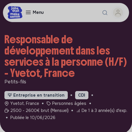
Menu
Responsable de
développement dans les
services à la personne (H/F)
- Yvetot, France
Petits-fils
💡
Entreprise en transition
CDI
Yvetot, France
Personnes âgées
2500 - 2600€ brut (Mensuel)
De 1 à 3 année(s) d'exp.
Publiée le 10/06/2026