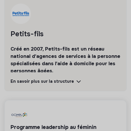
Tests et vérification des références.
Petits-fils
Créé en 2007, Petits-fils est un réseau
national d'agences de services à la personne
spécialisées dans l'aide à domicile pour les
personnes âgées.
En savoir plus sur la structure
Découvrir
Suivre
💡
Entreprise en transition
Cette entreprise a entamé sa transition pour
améliorer son impact social et environnemental.
Programme leadership au féminin
Seuls les emplois contribuant directement à cette