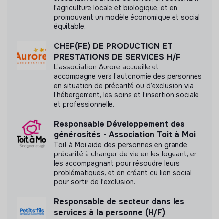
l'agriculture locale et biologique, et en
Labels et certifications
promouvant un modèle économique et social
équitable.
Cette structure n'a pas souhaité nous
communiquer les labels ou certifications qu'elle a
CHEF(FE) DE PRODUCTION ET
pu obtenir.
PRESTATIONS DE SERVICES H/F
L’association Aurore accueille et
accompagne vers l’autonomie des personnes
en situation de précarité ou d’exclusion via
l’hébergement, les soins et l’insertion sociale
et professionnelle.
Documents
Responsable Développement des
N'a pas encore communiqué de documents de
générosités - Association Toit à Moi
transparence
Toit à Moi aide des personnes en grande
précarité à changer de vie en les logeant, en
les accompagnant pour résoudre leurs
problématiques, et en créant du lien social
pour sortir de l'exclusion.
Responsable de secteur dans les
services à la personne (H/F)