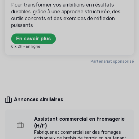
Pour transformer vos ambitions en résultats
transition sont publiés ici, comme responsable
durables, grâce à une approche structurée, des
RSE ou chef de projet bilan carbone.
outils concrets et des exercices de réflexion
puissants
En savoir plus
Plus d'informations
6 x 2h • En ligne
Site internet
Entreprise
Partenariat sponsorisé
Entre 50 et 250 salariés
Personnes âgées
Mesure d'impact
Annonces similaires
Petits-fils n'a pas encore transmis de mesure
d'impact
Assistant commercial en fromagerie
(H/F)
Fabriquer et commercialiser des fromages
artisanaux de brebis de terroir, en soutenant