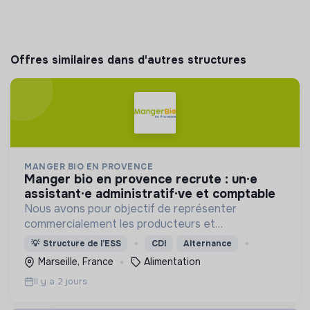
Offres similaires dans d'autres structures
MANGER BIO EN PROVENCE
manger bio en provence recrute : un·e
assistant·e administratif·ve et comptable
Nous avons pour objectif de représenter
commercialement les producteurs et
transformateurs BIO de la région SUD auprès des
💡
Structure de l’ESS
CDI
Alternance
collectivités afin d’introduire les produits BIO et
Marseille, France
Alimentation
LOCAUX dans les cantines.
Il y a 2 jours