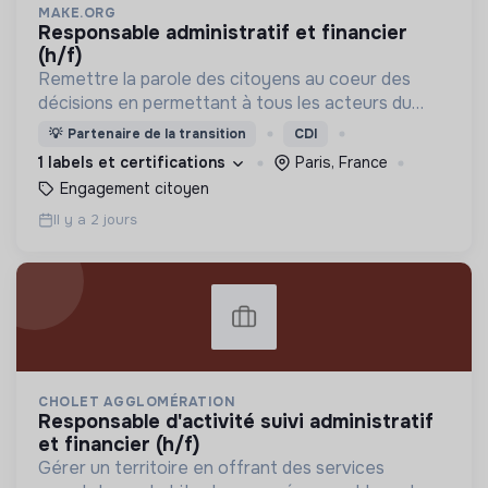
MAKE.ORG
responsable administratif et financier
(h/f)
Remettre la parole des citoyens au coeur des
décisions en permettant à tous les acteurs du
changement (citoyens, entreprises, institutions..)
💡
Partenaire de la transition
CDI
de collaborer grâce à une plateforme numérique
1 labels et certifications
Paris, France
Engagement citoyen
Il y a 2 jours
CHOLET AGGLOMÉRATION
responsable d'activité suivi administratif
et financier (h/f)
Gérer un territoire en offrant des services