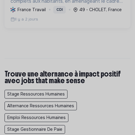
complets aux habitants, en aménageant le cadre
de vie et en promouvant une transition écologique
France Travail
49 - CHOLET, France
CDI
et sociale durable, via des politiques ambitieuses.
Il y a 2 jours
Trouve une alternance à impact positif
avec jobs that make sense
Stage Ressources Humaines
Alternance Ressources Humaines
Emploi Ressources Humaines
Stage Gestionnaire De Paie