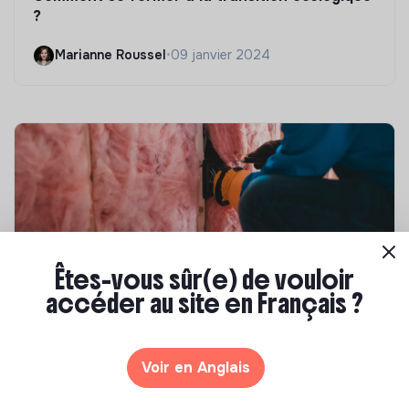
?
Marianne Roussel
•
09 janvier 2024
Êtes-vous sûr(e) de vouloir
accéder au site en Français ?
Compétences & formations
Top 8 des formations en rénovation
énergétique des bâtiments
Voir en Anglais
Marianne Roussel
•
21 janvier 2025