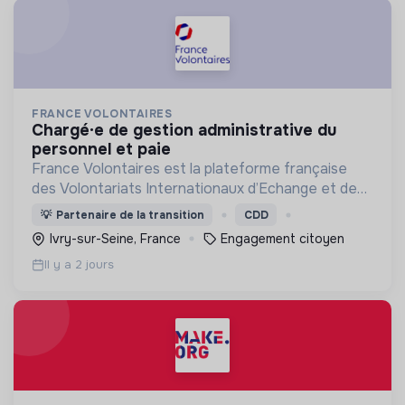
FRANCE VOLONTAIRES
chargé·e de gestion administrative du
personnel et paie
France Volontaires est la plateforme française
des Volontariats Internationaux d’Echange et de
Solidarité.
💡
Partenaire de la transition
CDD
Ivry-sur-Seine, France
Engagement citoyen
Il y a 2 jours