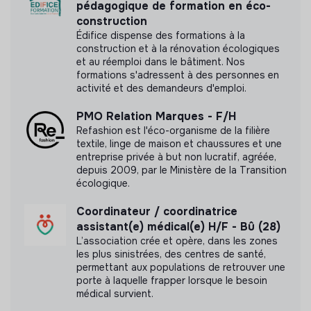
Gestion des listes de discussion/diffusion
pédagogique de formation en éco-
de mesure d'impact
construction
4/ Représenter PBI France et le Comité ICP auprès
Édifice dispense des formations à la
des :
construction et à la rénovation écologiques
et au réemploi dans le bâtiment. Nos
Institutions
formations s'adressent à des personnes en
Labels et certifications
ONG et associations partenaires
activité et des demandeurs d'emploi.
Réseaux et plateformes de plaidoyer
Cette structure n'a pas souhaité nous
PMO Relation Marques - F/H
Bailleurs de fonds
communiquer les labels ou certifications qu'elle a
Refashion est l'éco-organisme de la filière
Médias
pu obtenir.
textile, linge de maison et chaussures et une
entreprise privée à but non lucratif, agréée,
4/ Contribuer au fonctionnement, au
depuis 2009, par le Ministère de la Transition
écologique.
développement, au suivi et à l’évaluation des
activités :
Coordinateur / coordinatrice
Documents
Pour PBI :
assistant(e) médical(e) H/F - Bû (28)
L’association crée et opère, dans les zones
N'a pas encore communiqué de documents de
Coordination de la bonne mise en œuvre des projets
les plus sinistrées, des centres de santé,
transparence
et suivi de l’atteinte des objectifs
permettant aux populations de retrouver une
porte à laquelle frapper lorsque le besoin
Activités de plaidoyer et de sensibilisation
médical survient.
Gestion de l’activation du réseau d’appui aux