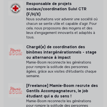
défenseur·e·s en cas d’alertes urgentes
Responsable de projets
sociaux/coordination Suivi CTR
Organisation de tournées de sensibilisation avec des
(F/H/X)
défenseur·e·s de droits humains accompagné·e·s
Nous souhaitons voir advenir une société où
Information et appui des candidat.e.s au volontariat
chacun se sente utile et capable d’agir. Pour
de terrain
cela, nous proposons des moyens et des
Participation aux groupes de travail internationaux
lieux d’engagement innovants et adaptés à
tous.
Organisation d’évènements en lien avec l’ICP et la
non-violence en présentiel et online
Chargé(e) de coordination des
Encadrement éventuel d’une personne en service
binômes intergénérationnels - stage
civique et/ou en stage
ou alternance à impact
Mamie-Boom reconnecte les générations
Pour le Comité ICP :
pour rompre la solitude des personnes
âgées, grâce aux visites d'étudiants chaque
Conditions particulières :
le poste demande d’être
semaine.
ponctuellement disponible en soirée et le week-end
(pour les réunions de bénévoles, des activités publiques,
[Freelance] Mamie-Boom recrute des
l’accompagnement de défenseur·e·s des droits humains
Gentils Accompagnateurs, le job
lors de tournées). La personne coordinatrice est
étudiant qui a du sens !
l’unique salariée des deux organisations, les relations de
Mamie-Boom reconnecte les générations
pour rompre la solitude des personnes
travail sont ainsi fortement composées de lien avec les