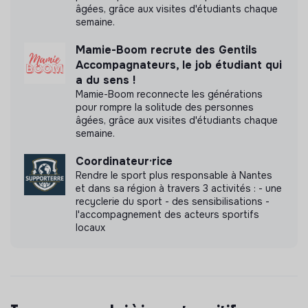
âgées, grâce aux visites d'étudiants chaque
personnes bénévoles. Cela implique une gestion du
semaine.
temps et des délais spécifiques.
Mamie-Boom recrute des Gentils
Prise de poste souhaitée : 17 août 2026
Accompagnateurs, le job étudiant qui
Nous répondrons à toutes les candidatures ; les
a du sens !
personnes présélectionnées seront contactées
à
Mamie-Boom reconnecte les générations
pour rompre la solitude des personnes
partir du 29 juin 2026 pour un test écrit la semaine
âgées, grâce aux visites d'étudiants chaque
du 06 juillet.
Les personnes qui passeront cette
semaine.
seconde étape seront invitées à un
entretien entre le
21 et le 24 juillet 2026
.
Coordinateur·rice
Rendre le sport plus responsable à Nantes
Lieu de travail :
Paris - 21ter rue Voltaire, 11ème
et dans sa région à travers 3 activités : - une
arrondissement, télétravail possible à raison d’un à deux
recyclerie du sport - des sensibilisations -
jours par semaine.
l'accompagnement des acteurs sportifs
locaux