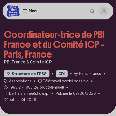
Menu
Coordinateur·trice de PBI
France et du Comité ICP -
Paris, France
PBI France & Comité ICP
Paris, France
💡
Structure de l’ESS
CDI
Associations
Télétravail partiel possible
1983.2 - 1983.2€ brut (Mensuel)
De 1 à 3 année(s) d'exp.
Publiée le 03/06/2026
Début : août 2026