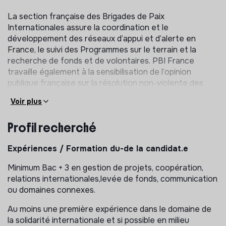
La section française des Brigades de Paix
Internationales assure la coordination et le
développement des réseaux d’appui et d’alerte en
France, le suivi des Programmes sur le terrain et la
recherche de fonds et de volontaires. PBI France
travaille également à la sensibilisation de l’opinion
publique française sur la résolution non-violente des
conflits, à l’information sur le travail des Brigades de
Voir plus
Paix Internationales et sur la situation des défenseur.e.s
des droits humains dans les zones où sont implantés
Profil recherché
ses programmes.
Plus d’informations :
www.peacebrigades.org
/
Expériences / Formation du-de la candidat.e
www.pbi-france.org
Minimum Bac + 3 en gestion de projets, coopération,
Le
Comité Français pour l’Intervention Civile de
relations internationales,levée de fonds, communication
Paix
ou Comité ICP est un collectif d’associations
ou domaines connexes.
engagées dans la solidarité internationale et dans le
Au moins une première expérience dans le domaine de
domaine de la non-violence. Depuis 1997, son action
la solidarité internationale et si possible en milieu
vise à promouvoir l’intervention civile de paix dans le but