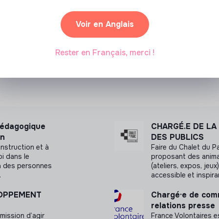
Voir en Anglais
Rester en Français, merci !
pédagogique
CHARGÉ.E DE LA
on
DES PUBLICS
nstruction et à
Faire du Chalet du P
i dans le
proposant des anima
à des personnes
(ateliers, expos, jeu
.
accessible et inspira
LOPPEMENT
Chargé·e de comm
relations presse
mission d’agir
France Volontaires e