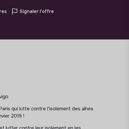
res
Signaler l'offre
vigo
Paris qui lutte contre l’isolement des aînés
nvier 2019 !
et lutter contre leur isolement en les