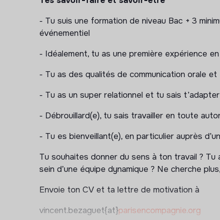
Tes savoir-faire et savoir-être
senior, fêtes de fin d’année, et toute autre occ
- Tu suis une formation de niveau Bac + 3 min
• Assurer le suivi de nos formations : inscrire le
événementiel
• Organiser les Journées solidaires des entrepris
- Idéalement, tu as une première expérience e
Partenariats :
- Tu as des qualités de communication orale et
• Gérer les demandes sur les plateformes d’en
- Tu as un super relationnel et tu sais t’adapter
ponctuelles
- Débrouillard(e), tu sais travailler en toute auto
• Identifier des associations parisiennes qui 
- Tu es bienveillant(e), en particulier auprès d’u
• Mettre en place des partenariats avec des é
Tu souhaites donner du sens à ton travail ? Tu 
proposer aux étudiant(e)s de s’engager à nos 
sein d’une équipe dynamique ? Ne cherche plus, 
Tu seras amené(e) à participer aux différents
Envoie ton CV et ta lettre de motivation à
samedis.
vincent.bezaguet{at}
parisencompagnie.org