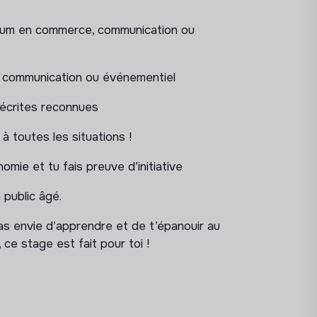
asion que nous souhaiterons saisir !
imum en commerce, communication ou
s bénévoles, accueillir les formateur.ice.s…
es qui nous sollicitent.
n communication ou événementiel
 écrites reconnues
gagement bénévole et créer des missions
 à toutes les situations !
nomie et tu fais preuve d’initiative
pourront nous aider dans nos événements
n public âgé.
tablissements d’études secondaires pour
as envie d’apprendre et de t’épanouir au
côtés
ce stage est fait pour toi !
 événements dont quelques soirées et