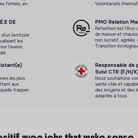
ses formes, en
Volontariats Internat
É.E DE
PMO Relation Ma
Refashion est l'éco-or
de maison et chaussu
d'un territoire
non lucratif, agréée,
ualisant les
Transition écologiqu
ur l'avenir,
ale.
istant(e)
Responsable de p
Suivi CTR (F/H/X
ones les plus
Nous souhaitons voi
ettant aux
sente utile et capab
quelle frapper
des moyens et des l
adaptés à tous.
ositif avec jobs that make sense