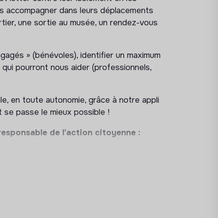
les accompagner dans leurs déplacements
artier, une sortie au musée, un rendez-vous
ngagés » (bénévoles), identifier un maximum
s qui pourront nous aider (professionnels,
e, en toute autonomie, grâce à notre appli
t se passe le mieux possible !
 responsable de l’action citoyenne :
énement annuel « En Basket avec Paulette »
llage des assos…
êtes de quartier, forums des assos, forum