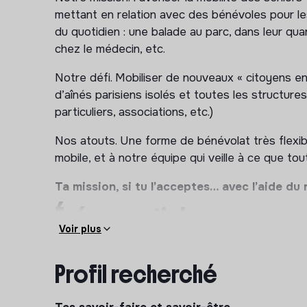
mettant en relation avec des bénévoles pour 
du quotidien : une balade au parc, dans leur qu
chez le médecin, etc.
Notre défi. Mobiliser de nouveaux « citoyens e
d’aînés parisiens isolés et toutes les structure
particuliers, associations, etc.)
Nos atouts. Une forme de bénévolat très flexibl
mobile, et à notre équipe qui veille à ce que tou
Ta mission, si tu l’acceptes… avec l’aide du
Événementiel :
Voir plus
• Participer à l’organisation de notre grand év
Profil recherché
:Une course et une marche en binôme et son Vi
• Organiser nos événements « temps forts » : f