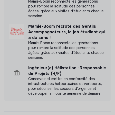
Mamie-Boom reconnecte les générations
pour rompre la solitude des personnes
- Créer et préparer les outils pédagogiques et
âgées, grâce aux visites d'étudiants chaque
d’animation
semaine.
- Gérer l’intermédiation et le tutorat des volontaires/
Mamie-Boom recrute des Gentils
des stagiaires
Accompagnateurs, le job étudiant qui
a du sens !
- Mettre en place et suivre les outils de suivi des
Mamie-Boom reconnecte les générations
projets et des accompagnements permettant la
pour rompre la solitude des personnes
réalisation des bilans et de leur archivage.
âgées, grâce aux visites d'étudiants chaque
semaine.
- Gérer et réaliser les bilans qualitatifs et quantitatifs
des différents projets et leur archivage
Ingénieur(e) Hélistation -Responsable
de Projets (H/F)
- Contribuer et participer au montage de dossiers de
Concevoir et mettre en conformité des
subvention ou appel à projets (locaux ou
infrastructures héliportuaires et vertiports,
internationaux)
pour sécuriser les secours d'urgence et
développer la mobilité aérienne de demain.
- Contribuer et participer à la mise en place des projets
de l’association avec les acteurs du territoire
- Gérer et coordonner les projets et les équipes