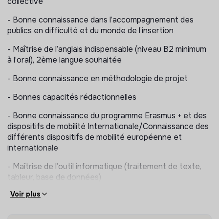
collective
Participer
aux projets, à la mise en place et la gestion
- Bonne connaissance dans l’accompagnement des
des outils de suivi des actions
publics en difficulté et du monde de l’insertion
Participer
à l’animation et à la valorisation du projet
- Maîtrise de l’anglais indispensable (niveau B2 minimum
associatif
à l’oral), 2ème langue souhaitée
Participer
à la gestion de l’antenne territoriale avec la
- Bonne connaissance en méthodologie de projet
Coordinatrice Directrice Générale et organiser les
activités d’une équipe : bénévoles, stagiaires,
- Bonnes capacités rédactionnelles
volontaires en Service Civique
- Bonne connaissance du programme Erasmus + et des
DÉTAIL DES MISSIONS :
dispositifs de mobilité Internationale/Connaissance des
différents dispositifs de mobilité européenne et
➢ Sensibiliser et Informer les jeunes et les
internationale
professionnels sur la thématique de la moTilité, de
la mobilité locale et internationale de
- Maîtrise de l’outil informatique (traitement de texte,
l’interculturalité, de l’ECSI et de la citoyenneté
tableur, base de données)
européenne
Voir plus
- Expérience dans l’accompagnement personnalisé des
- Gérer et animer des réunions d’informations
publics jeunes et dans l’animation - Expérience auprès
collectives et des ateliers thématiques
du public jeune et des adolescents