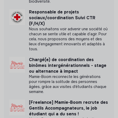
biodiversité.
- Assurer la valorisation des projets et de l’impact de la
mobilité sur les bénéficiaires
Responsable de projets
sociaux/coordination Suivi CTR
➢ Créer, développer et animer un réseau d’acteurs
(F/H/X)
associatifs et institutionnels au niveau local et
Nous souhaitons voir advenir une société où
international
chacun se sente utile et capable d’agir. Pour
cela, nous proposons des moyens et des
- Représenter l’association dans les instances
lieux d’engagement innovants et adaptés à
territoriales selon une stratégie définie par la direction
tous.
- Animer, fédérer et développer des relations avec les
Chargé(e) de coordination des
acteurs institutionnels et opérationnels au niveau local
binômes intergénérationnels - stage
et international
ou alternance à impact
Mamie-Boom reconnecte les générations
- Constituer et animer un réseau de partenaires
pour rompre la solitude des personnes
européens et internationaux adaptés au projet
âgées, grâce aux visites d'étudiants chaque
associatif et aux bénéficiaires
semaine.
- Gérer et animer des programmes de formations
[Freelance] Mamie-Boom recrute des
Gentils Accompagnateurs, le job
➢ Participer aux projets, à la mise en place et à la
étudiant qui a du sens !
gestion des outils de suivi des actions