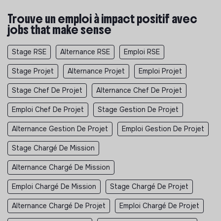
impliquées sur ces projets et être garant-e de leur
bonne réalisation
Trouve un emploi à impact positif avec
jobs that make sense
➢ Participer à l’animation et à la valorisation du
projet associatif
Stage RSE
Alternance RSE
Emploi RSE
- Proposer et animer des temps collectifs dédiés à la
Stage Projet
Alternance Projet
Emploi Projet
restitution des projets de mobilités des jeunes sur le
territoire
Stage Chef De Projet
Alternance Chef De Projet
- Créer du lien avec les partenaires et les évènements
Emploi Chef De Projet
Stage Gestion De Projet
du territoire
Alternance Gestion De Projet
Emploi Gestion De Projet
- S’assurer de la valorisation des témoignages et des
projets de l’association à travers divers outils de
Stage Chargé De Mission
communication (réseaux sociaux, presse, site internet,
…).
Alternance Chargé De Mission
- Créer, animer et valoriser des outils numériques
Emploi Chargé De Mission
Stage Chargé De Projet
(padlet, ….)
Alternance Chargé De Projet
Emploi Chargé De Projet
- Promouvoir le projet associatif sur le territoire