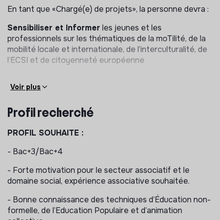
En tant que «Chargé(e) de projets», la personne devra :
Sensibiliser et Informer
les jeunes et les
professionnels sur les thématiques de la moTilité, de la
mobilité locale et internationale, de l’interculturalité, de
l’ECSI et de citoyenneté européenne
Accompagner
des jeunes de 16 à 30 ans dans leur
Voir plus
projet de mobilité à l’international (envoi/accueil) et
l’intégrer dans un parcours d’insertion socio-
Profil recherché
professionnel
Créer et gérer
les projets locaux et ceux organisés
PROFIL SOUHAITE :
dans le cadre d’Erasmus+ et des programme
internationaux : préparer les jeunes au départ et
- Bac+3/Bac+4
coordonner les échanges avec les partenaires locaux
- Forte motivation pour le secteur associatif et le
et internationaux
domaine social, expérience associative souhaitée.
Créer, développer et animer
un réseau d’acteurs
- Bonne connaissance des techniques d’Éducation non-
associatifs et institutionnels au niveau local et
formelle, de l’Education Populaire et d’animation
international