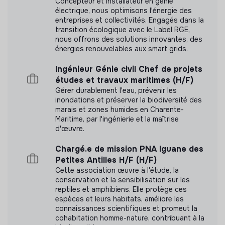
Concepteur et installateur en génie
électrique, nous optimisons l'énergie des
➢ Créer et gérer les projets locaux et les projets
entreprises et collectivités. Engagés dans la
de mobilité organisés dans le cadre d’Erasmus+ ou
transition écologique avec le Label RGE,
Labels et certifications
nous offrons des solutions innovantes, des
des programmes internationaux
énergies renouvelables aux smart grids.
Cette structure n'a pas souhaité nous
- Initier le développement de nouveaux projets
communiquer les labels ou certifications qu'elle a
Ingénieur Génie civil Chef de projets
européen et internationaux
pu obtenir.
études et travaux maritimes (H/F)
- Organiser et proposer à travers des temps individuels
Gérer durablement l'eau, prévenir les
et collectifs, une préparation au départ, un suivi et un
inondations et préserver la biodiversité des
marais et zones humides en Charente-
bilan au retour, adaptés aux jeunes bénéficiaires des
Maritime, par l'ingénierie et la maîtrise
projets de mobilité
d'œuvre.
Documents
- Coordonner les échanges avec les partenaires
Chargé.e de mission PNA Iguane des
français et internationaux
N'a pas encore communiqué de documents de
Petites Antilles H/F (H/F)
transparence
Cette association œuvre à l'étude, la
- Formuler, lister et recueillir les documents
conservation et la sensibilisation sur les
administratifs et techniques liés au dispositif de mobilité
reptiles et amphibiens. Elle protège ces
retenu pour le bénéficiaire
espèces et leurs habitats, améliore les
connaissances scientifiques et promeut la
- Assurer le suivi administratif du projet
cohabitation homme-nature, contribuant à la