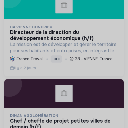
CA VIENNE CONDRIEU
directeur de la direction du
développement économique (h/f)
La mission est de développer et gérer le territoire
pour ses habitants et entreprises, en intégrant le
développement économique, l'environnement et
France Travail
38 - VIENNE, France
CDI
l'action sociale, avec un fort engagement pour la
Il y a 2 jours
tr...
DINAN AGGLOMÉRATION
chef / cheffe de projet petites villes de
demain (h/f)