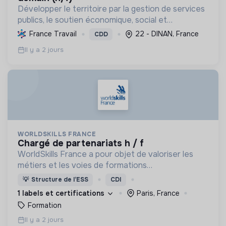
Développer le territoire par la gestion de services
publics, le soutien économique, social et
écologique, et la revitalisation des villes pour une
France Travail
22 - DINAN, France
CDD
meilleure qualité de vie et un avenir durable.
Il y a 2 jours
WORLDSKILLS FRANCE
chargé de partenariats h / f
WorldSkills France a pour objet de valoriser les
métiers et les voies de formations
professionnelles d'environs 65 métiers (en
💡
Structure de l’ESS
CDI
majorité manuels), à travers des compétitions
1 labels et certifications
Paris, France
Worldskills.
Formation
Il y a 2 jours