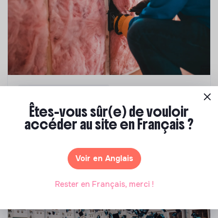
Compétences & formations
Êtes-vous sûr(e) de vouloir
Top 8 des formations en rénovation
énergétique des bâtiments
accéder au site en Français ?
Marianne Roussel
•
21 janvier 2025
Voir en Anglais
Rester en Français, merci !