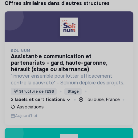
Offres similaires dans d'autres structures
SOLINUM
assistant·e communication et
partenariats - gard, haute-garonne,
hérault (stage ou alternance)
"Innover ensemble pour lutter efficacement
contre la pauvreté" - Solinum déploie des projets
d'innovation sociale qui utilisent le numérique pour
💡
Structure de l’ESS
Stage
participer à la lutte contre la pauvreté
2 labels et certifications
Toulouse, France
Associations
Aujourd'hui