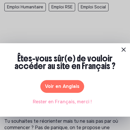
Emploi Humanitaire
Emploi RSE
Emploi Social
Êtes-vous sûr(e) de vouloir
Les entreprises à impact positif et associations qui recrutent
accéder au site en Français ?
>
Orientation Durable recrutement
>
Directeur des Etablissements Sociaux et Médicaux Sociaux
(F/H) - Antony - CDI - Direction - Services - 02/06/2026
Voir en Anglais
Rester en Français, merci !
Notre sélection de formations à impact
Tu souhaites te réorienter mais tu ne sais pas par où
commencer ? Pas de panique, on te propose une