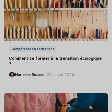
Compétences & formations
Comment se former à la transition écologique
?
Marianne Roussel
•
09 janvier 2024