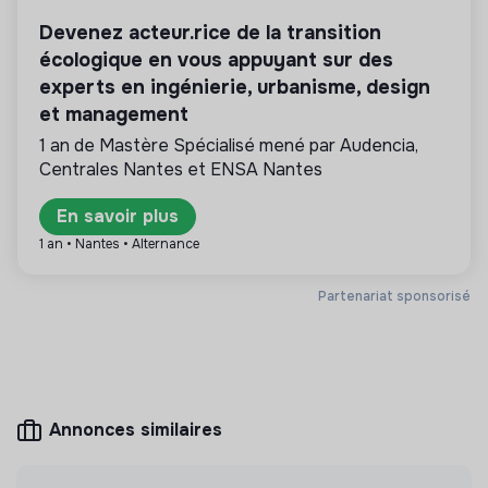
cabinets de recrutement référencés sont
Devenez acteur.rice de la transition
exclusivement tournés vers les enjeux de la
écologique en vous appuyant sur des
transformation écologique et solidaire.
experts en ingénierie, urbanisme, design
et management
1 an de Mastère Spécialisé mené par Audencia,
Centrales Nantes et ENSA Nantes
Plus d'informations
En savoir plus
Site internet
Entreprise
< 15 personnes
Services
1 an • Nantes • Alternance
Partenariat sponsorisé
Mesure d'impact
Nous avons réalisé une mesure d’impact en
interne.
Annonces similaires
Découvrir l'étude d'impact