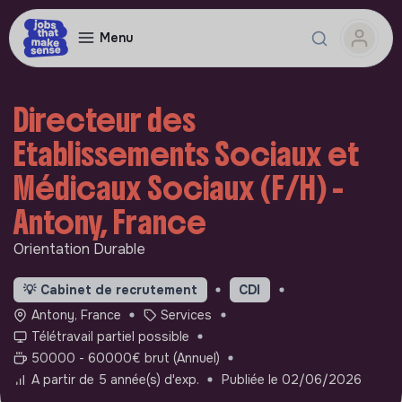
Menu
Directeur des
Etablissements Sociaux et
Médicaux Sociaux (F/H) -
Antony, France
Orientation Durable
💡
Cabinet de recrutement
CDI
Antony, France
Services
Télétravail partiel possible
50000 - 60000€ brut (Annuel)
A partir de 5 année(s) d'exp.
Publiée le 02/06/2026