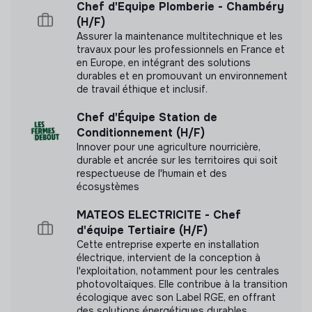
Chef d'Equipe Plomberie - Chambéry
(H/F)
Assurer la maintenance multitechnique et les
travaux pour les professionnels en France et
en Europe, en intégrant des solutions
Labels et certifications
durables et en promouvant un environnement
de travail éthique et inclusif.
Cette structure n'a pas souhaité nous
communiquer les labels ou certifications qu'elle a
Chef d'Équipe Station de
pu obtenir.
Conditionnement (H/F)
Innover pour une agriculture nourricière,
durable et ancrée sur les territoires qui soit
respectueuse de l'humain et des
écosystèmes
Documents
MATEOS ELECTRICITE - Chef
d'équipe Tertiaire (H/F)
N'a pas encore communiqué de documents de
Cette entreprise experte en installation
transparence
électrique, intervient de la conception à
l'exploitation, notamment pour les centrales
photovoltaïques. Elle contribue à la transition
écologique avec son Label RGE, en offrant
des solutions énergétiques durables.