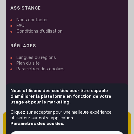
ASSISTANCE
Nous contacter
FAQ
Conditions d'utilisation
RÉGLAGES
Langues ou régions
Plan du site
Paramètres des cookies
Nous utilisons des cookies pour être capable
d'améliorer la plateforme en fonction de votre
SUIVEZ-NOUS
usage et pour le marketing.
Cliquez sur accepter pour une meilleure expérience
utilisateur sur notre application.
Attention cette annonce a été publiée il y a
© 2026 jobs that makesense.
Paramètres des cookies.
plus de 60 jours (le 02/06/2026) et est sans
doute expirée ou non mise à jour.