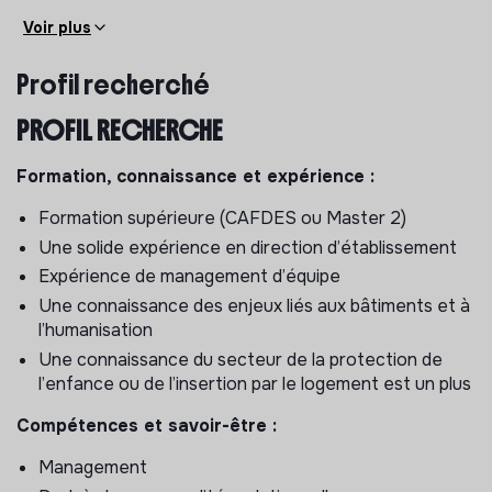
modernisation (projets, process, outils, organisation).
Voir plus
L’association recherche un directeur (F/H) pour ses
Profil recherché
Etablissements Sociaux et Médicaux Sociaux :
Centre Maternel et Centre Parental (29 places),
PROFIL RECHERCHÉ
Pôle Insertion Logement (103 places)
spécifiquement à destination des familles et
Formation, connaissance et expérience :
composé d’un CHU, CHS et CHRS.
Formation supérieure (CAFDES ou Master 2)
MISSION
Une solide expérience en direction d’établissement
Sous l’autorité hiérarchique de la directrice de
Expérience de management d’équipe
l’association, en s’appuyant sur le savoir-faire et
Une connaissance des enjeux liés aux bâtiments et à
l’engagement de 2 chef.fe.s de services et de 30
l’humanisation
professionnel.le.s de terrain qu’il ou elle manage, le
Une connaissance du secteur de la protection de
Directeur (F/H) des ESMS est responsable de la mise
l’enfance ou de l’insertion par le logement est un plus
en œuvre du projet associatif et des projets
d’établissements dans les établissements sociaux et
Compétences et savoir-être :
médico-sociaux de l’association.
Management
RESPONSABILITÉS PRINCIPALES