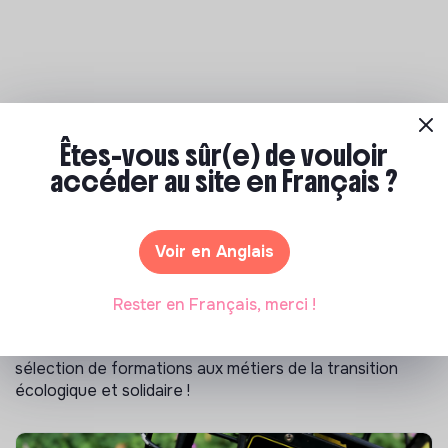
Les entreprises à impact positif et associations qui recrutent
>
Êtes-vous sûr(e) de vouloir
Orientation Durable recrutement
>
accéder au site en Français ?
Délégué Général Adjoint (F/H) - FUB - Strasbourg - CDI -
Direction, Bras droit, Autres - Services - 15/06/2026
Voir en Anglais
Notre sélection de formations à impact
Rester en Français, merci !
Tu souhaites te réorienter mais tu ne sais pas par où
commencer ? Pas de panique, on te propose une
sélection de formations aux métiers de la transition
écologique et solidaire !