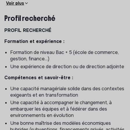
l’appui d’un nouveau projet stratégique qui sera finalisé
Voir plus
à l’été, et dans un contexte où la place du monde
associatif et celle du vélo doivent être réaffirmées, elle
Profil recherché
vise à conserver et renforcer sa place d’acteur central
sur les questions de vélo, et en faisant évoluer ses
PROFIL RECHERCHÉ
modes d’action.
Formation et expérience :
Dans ce contexte, la FUB ouvre au recrutement le
poste de Délégué Général Adjoint (F/H).
Formation de niveau Bac + 5 (école de commerce,
gestion, finance…)
MISSION
Une expérience de direction ou de direction adjointe
Sous la responsabilité du Délégué Général, ce poste de
Compétences et savoir-être :
direction fortement opérationnel sera au cœur du
pilotage du modèle socio-économique. Il/elle est
Une capacité managériale solide dans des contextes
également en capacité d’assurer une continuité de
exigeants et en transformation
représentation et de pilotage en cas d’absence du
Une capacité à accompagner le changement, à
Délégué Général, sur certains sujets ou temps de
embarquer les équipes et à fédérer dans des
travail identifiés.
environnements en évolution
Une bonne maîtrise des modèles économiques
Le/la futur·e DGA aura notamment pour rôle d’appuyer
hybrides (subventions, financements privés, activités
le DG dans l’opérationnalisation de la stratégie, avec :