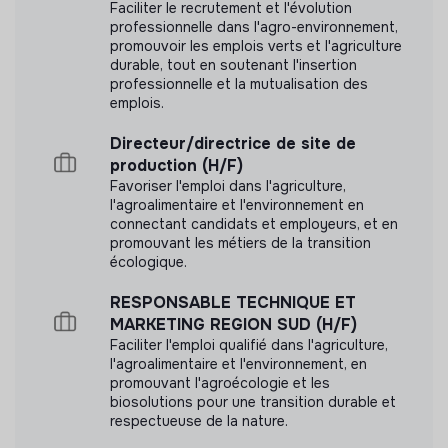
Faciliter le recrutement et l'évolution
Suivi des consommations budgétaires en comparant
professionnelle dans l'agro-environnement,
les résultats réels aux prévisions budgétaires et
promouvoir les emplois verts et l'agriculture
propositions des ajustements nécessaires pour
durable, tout en soutenant l'insertion
professionnelle et la mutualisation des
respecter les contraintes financières
emplois.
Veiller à la bonne utilisation des ressources
financières, humaines et matérielles des pôles en
Directeur/directrice de site de
gestion directe
production (H/F)
Collaborer avec le service Finance pour définir et
Favoriser l'emploi dans l'agriculture,
l'agroalimentaire et l'environnement en
gérer les flux financiers tout en sensibilisant les
connectant candidats et employeurs, et en
équipes à la gestion budgétaire pour promouvoir une
promouvant les métiers de la transition
culture de la responsabilité financière
écologique.
RESPONSABLE TECHNIQUE ET
MARKETING REGION SUD (H/F)
Faciliter l'emploi qualifié dans l'agriculture,
l'agroalimentaire et l'environnement, en
promouvant l'agroécologie et les
biosolutions pour une transition durable et
respectueuse de la nature.