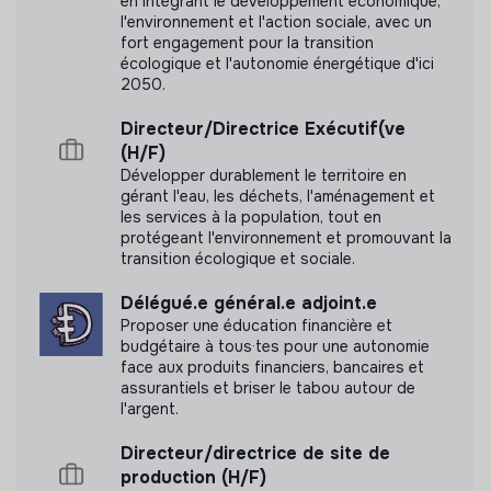
en intégrant le développement économique,
financements publics ou privés, les réponses à des
l'environnement et l'action sociale, avec un
appels à projets émanant des pôles de l’UES FUB
fort engagement pour la transition
écologique et l'autonomie énergétique d'ici
Superviser la structuration et l’organisation des
2050.
Labels et certifications
pôles de sa délégation de manière à s’inscrire dans
cette stratégie de diversification et développement
Directeur/Directrice Exécutif(ve
Cette structure n'a pas souhaité nous
financier
(H/F)
communiquer les labels ou certifications qu'elle a
Assurer la représentation auprès des partenaires
Développer durablement le territoire en
pu obtenir.
gérant l'eau, les déchets, l'aménagement et
financiers et mécénats
les services à la population, tout en
Représenter la FUB, en appui ou par délégation du
protégeant l'environnement et promouvant la
DG, auprès d’institutions, partenaires et parties
transition écologique et sociale.
prenantes externes sur les sujets relevant de son
périmètre
Délégué.e général.e adjoint.e
Documents
Proposer une éducation financière et
Impliquer les membres et les partenaires dans la
budgétaire à tous·tes pour une autonomie
N'a pas encore communiqué de documents de
définition et le déploiement des projets
face aux produits financiers, bancaires et
transparence
assurantiels et briser le tabou autour de
Pilotage financier :
l'argent.
Elaboration du budget annuel et réalisation des
Directeur/directrice de site de
prévisions financières pour les pôles en gestion
production (H/F)
directe