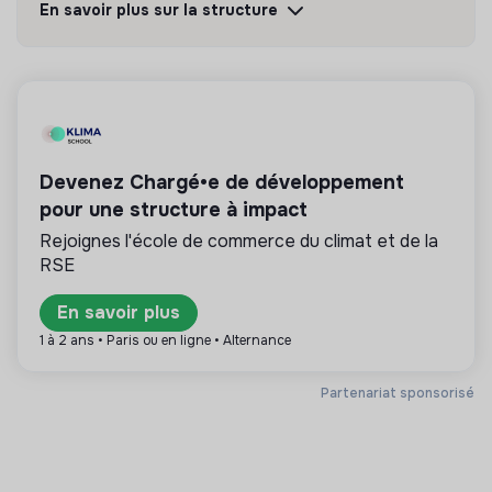
En savoir plus sur la structure
Découvrir
Suivre
💡
Produits ou services responsables
La mission de cette entreprise est de concevoir
des produits ou proposer des services éco-
Devenez Chargé•e de développement
responsables alignés avec les besoins de la
pour une structure à impact
transformation écologique et solidaire.
Rejoignes l'école de commerce du climat et de la
RSE
En savoir plus
Plus d'informations
1 à 2 ans • Paris ou en ligne • Alternance
Site internet
Entreprise
Partenariat sponsorisé
Entre 15 et 50 salariés
EcoTech