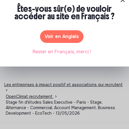
Êtes-vous sûr(e) de vouloir
Alternance Business Development
Stage Association
accéder au site en Français ?
Stage Developpement Durable
Stage Environnement
Stage Humanitaire
Stage RSE
Stage Social
Voir en Anglais
Rester en Français, merci !
Les entreprises à impact positif et associations qui recrutent
>
OpenClimat recrutement
>
Stage fin d'études Sales Executive - Paris - Stage,
Alternance - Commercial, Account Management, Business
Development - EcoTech - 13/05/2026