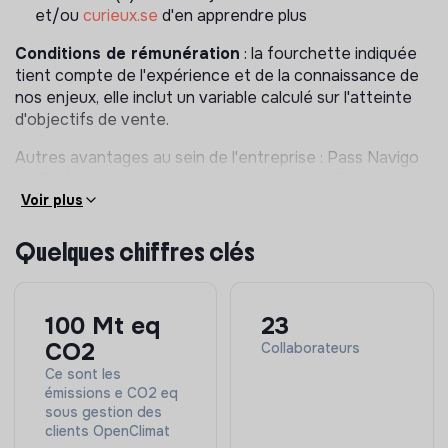
et/ou
curieux.se
d'en apprendre plus
du plaisir tous les jours à essayer de faire bouger les
lignes
Conditions de rémunération
: la fourchette indiquée
Et enfin, pour avoir un véritable impact systémique
tient compte de l'expérience et de la connaissance de
au sein d'une équipe engagée qui sait allier ambition
nos enjeux, elle inclut un variable calculé sur l'atteinte
et plaisir au travail autour de vraies valeurs.
d'objectifs de vente.
Autres avantages au sein de l'entreprise : Pass Navigo
ou Forfait Mobilités douces, Mutuelle Alan, Carte
Voir plus
Tickets Restaurants et nos superbes locaux au coeur
de Paris avec une ambiance de travail qui allie ambition
et plaisir.
Quelques chiffres clés
100 Mt eq
23
CO2
Collaborateurs
Ce sont les
émissions e CO2 eq
sous gestion des
clients OpenClimat