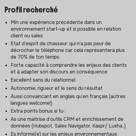
Comprendre les besoins des clients et proposer une
Profil recherché
solution adaptée.
Gérer l'administration des ventes et les prévisions
Min une expérience précédente dans un
(maitrise d'Hubspot ++). Participer à l’élaboration des
environnement start-up et si possible en relation
plans stratégiques et commerciaux trimestriels
client ou sales
Collaborer et travailler en direct avec les équipes
Etat d’esprit de chasseur, qui n’a pas peur de
Customer success mais aussi Marketing, Produit pour
décrocher le téléphone car cela représentera plus
partager tes retours terrain et aider OpenClimat à se
de 70% de ton temps
développer
Forte capacité à comprendre les enjeux des clients
Participer à l’amélioration des process commerciaux
et à adapter son discours en conséquence
(CRM, outils de vente, pitch commercial)
Excellent sens du relationnel
Représenter l’image commerciale de l’entreprise si
Autonomie, rigueur et le sens du résultat
nécessaire (Conférence, salons..etc)
Aussi convaincant en anglais qu’en français (autres
Les raisons de nous rejoindre ?
langues welcome!)
Extra points bonus si tu :
Pour avoir un rôle stratégique à un moment clé du
As une maitrise d’outils CRM et enrichissement de
développement d’OpenClimat
données (Hubspot, Sales Navigator, Kaspr/ Lusha..)
Pour prendre part à un environnement dynamique et
Es informé(e) sur les enjeux environnementaux
challengeant, avec une équipe ambitieuse qui prend