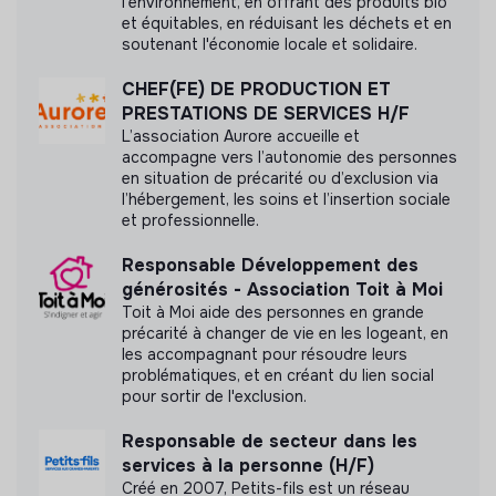
l'environnement, en offrant des produits bio
Avantages sociaux
et équitables, en réduisant les déchets et en
soutenant l'économie locale et solidaire.
Formation et développement professionnel
CHEF(FE) DE PRODUCTION ET
Initiatives éco-responsables
PRESTATIONS DE SERVICES H/F
L’association Aurore accueille et
Partage de la valeur
accompagne vers l’autonomie des personnes
en situation de précarité ou d’exclusion via
Rémunération équitable
l’hébergement, les soins et l’insertion sociale
et professionnelle.
Diversité et inclusion
Responsable Développement des
Équité salariale
générosités - Association Toit à Moi
Toit à Moi aide des personnes en grande
Principes de gouvernance
précarité à changer de vie en les logeant, en
les accompagnant pour résoudre leurs
Gestion collaborative de projets
problématiques, et en créant du lien social
pour sortir de l'exclusion.
Autonomie des équipes
Systèmes de feedback et d'évaluation
Responsable de secteur dans les
Culture de feedback ouvert
services à la personne (H/F)
Créé en 2007, Petits-fils est un réseau