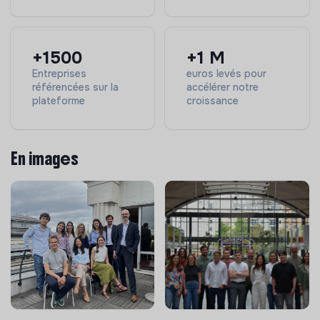
+1500
+1 M
Entreprises
euros levés pour
référencées sur la
accélérer notre
plateforme
croissance
En images