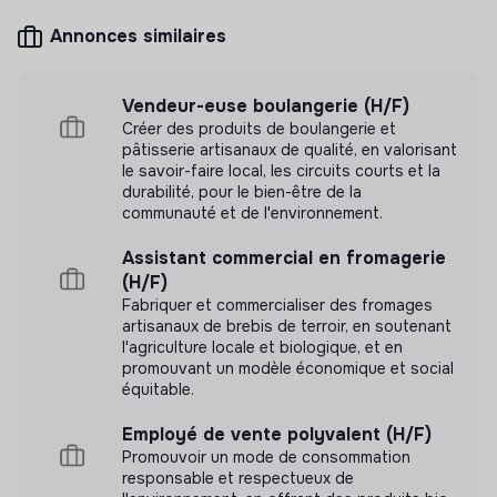
Mesure d'impact
Annonces similaires
OpenClimat n'a pas encore transmis de mesure
d'impact
Vendeur-euse boulangerie (H/F)
Créer des produits de boulangerie et
pâtisserie artisanaux de qualité, en valorisant
le savoir-faire local, les circuits courts et la
durabilité, pour le bien-être de la
Labels et certifications
communauté et de l'environnement.
Assistant commercial en fromagerie
Référencé par Shift Your Job.
(H/F)
Fabriquer et commercialiser des fromages
Adhérent du Mouvement Impact
artisanaux de brebis de terroir, en soutenant
l'agriculture locale et biologique, et en
France.
promouvant un modèle économique et social
équitable.
Employé de vente polyvalent (H/F)
Promouvoir un mode de consommation
Pratiques et politiques internes
responsable et respectueux de