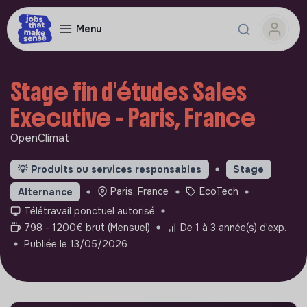
Menu
Stage fin d'études Sales
Executive - Paris, France
OpenClimat
💡
Produits ou services responsables
Stage
Paris, France
EcoTech
Alternance
Télétravail ponctuel autorisé
798 - 1200€ brut (Mensuel)
De 1 à 3 année(s) d'exp.
Publiée le 13/05/2026