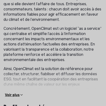
que si elle devient l’affaire de tous. Entreprises,
consommateurs, talents : chacun doit avoir accès à des
informations fiables pour agir efficacement en faveur
du climat et de l’environnement.
Concrètement, OpenClimat est un logiciel “as a service”
qui centralise et simplifie l’accès à l’information
concernant les impacts environnementaux et les
actions d’atténuation factuelles des entreprises. En
valorisant la transparence et la collaboration, notre
plateforme renforce et accélère la transition
environnementale des entreprises.
Ainsi, OpenClimat est la solution de référence pour
collecter, structurer, fiabiliser et diffuser les données
ESG, tout en facilitant la coopération des entreprises
d’une même chaîne de valeur sur les enjeux
environnementaux. Nous mettons à leur disposition les
outils nécessaires pour piloter et réduire les impacts
Voir plus
environnementaux générés en amont comme en aval
de leur périmètre opérationnel.