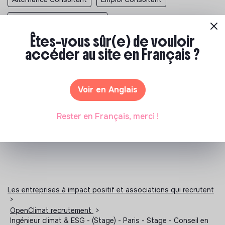
Stage Analyse De Données
Êtes-vous sûr(e) de vouloir
Alternance Analyse De Données
accéder au site en Français ?
Emploi Analyse De Données
Stage Association
Stage Developpement Durable
Stage Environnement
Voir en Anglais
Stage Humanitaire
Stage RSE
Stage Social
Rester en Français, merci !
Les entreprises à impact positif et associations qui recrutent
>
OpenClimat recrutement
>
Ingénieur climat & ESG - (Stage) - Paris - Stage - Conseil en