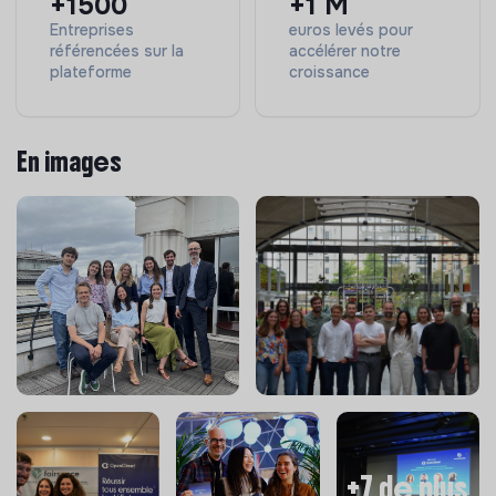
+1500
+1 M
Amélioration continue des connaissances et des
Entreprises
euros levés pour
processus de l’entreprise :
référencées sur la
accélérer notre
plateforme
croissance
Contribuer à l’amélioration continue de nos
processus de collecte et de vérification des
données ESG.
En images
Participer à l’enrichissement de nos connaissances
sectorielles.
Assurer une veille sur les enjeux liés au climat et à
l’ESG.
Le stagiaire pourra être amené à contribuer à la
rédaction d’articles spécialisés sur les sujets ESG.
🌱 Pourquoi nous rejoindre :
Rejoignez une équipe en fort développement,
animée par l’envie de faire bouger les lignes dans un
esprit collaboratif et enthousiaste.
Contribuez activement au développement d’une
+7 de plus
startup à impact positif.