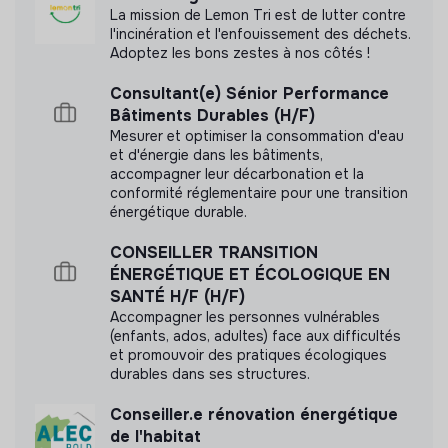
d'impact
La mission de Lemon Tri est de lutter contre
l'incinération et l'enfouissement des déchets.
Adoptez les bons zestes à nos côtés !
Consultant(e) Sénior Performance
Labels et certifications
Bâtiments Durables (H/F)
Mesurer et optimiser la consommation d'eau
et d'énergie dans les bâtiments,
Référencé par Shift Your Job.
accompagner leur décarbonation et la
conformité réglementaire pour une transition
énergétique durable.
Adhérent du Mouvement Impact
France.
CONSEILLER TRANSITION
ÉNERGÉTIQUE ET ÉCOLOGIQUE EN
SANTÉ H/F (H/F)
Accompagner les personnes vulnérables
(enfants, ados, adultes) face aux difficultés
Pratiques et politiques internes
et promouvoir des pratiques écologiques
durables dans ses structures.
Avantages sociaux
Conseiller.e rénovation énergétique
Formation et développement professionnel
de l'habitat