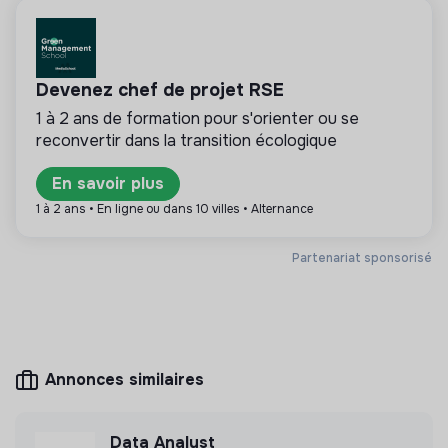
Remboursement, à hauteur de 50 %, des transports
💡
Produits ou services responsables
en commun parisiens (loi en vigueur).
La mission de cette entreprise est de concevoir
des produits ou proposer des services éco-
Devenez chef de projet RSE
responsables alignés avec les besoins de la
1 à 2 ans de formation pour s'orienter ou se
transformation écologique et solidaire.
reconvertir dans la transition écologique
En savoir plus
1 à 2 ans • En ligne ou dans 10 villes • Alternance
Plus d'informations
Partenariat sponsorisé
Site internet
Entreprise
Entre 15 et 50 salariés
EcoTech
Annonces similaires
Mesure d'impact
OpenClimat n'a pas encore transmis de mesure
Data Analyst