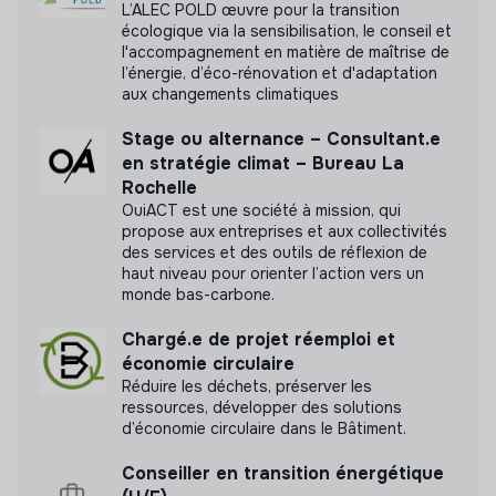
Initiatives éco-responsables
L’ALEC POLD œuvre pour la transition
écologique via la sensibilisation, le conseil et
l'accompagnement en matière de maîtrise de
Partage de la valeur
l’énergie, d’éco-rénovation et d'adaptation
aux changements climatiques
Rémunération équitable
Stage ou alternance – Consultant.e
Diversité et inclusion
en stratégie climat – Bureau La
Rochelle
Équité salariale
OuiACT est une société à mission, qui
propose aux entreprises et aux collectivités
Principes de gouvernance
des services et des outils de réflexion de
haut niveau pour orienter l’action vers un
Gestion collaborative de projets
monde bas-carbone.
Autonomie des équipes
Chargé.e de projet réemploi et
Systèmes de feedback et d'évaluation
économie circulaire
Culture de feedback ouvert
Réduire les déchets, préserver les
ressources, développer des solutions
d’économie circulaire dans le Bâtiment.
Conseiller en transition énergétique