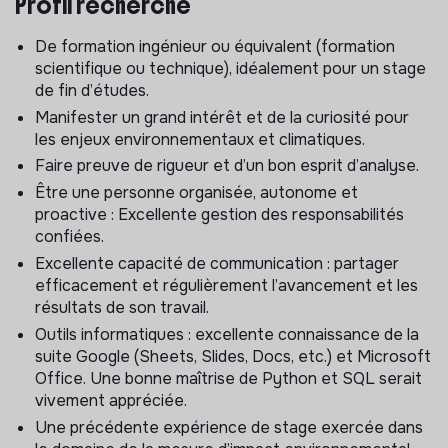
Profil recherché
💼 Le stage
De formation ingénieur ou équivalent (formation
scientifique ou technique), idéalement pour un stage
Durée du stage :
6 mois
de fin d’études.
Comment candidater ?
En cliquant sur le bouton
Manifester un grand intérêt et de la curiosité pour
“candidater” qui vous mènera vers notre plateforme de
les enjeux environnementaux et climatiques.
recrutement principale, Welcome to the Jungle, pour
Faire preuve de rigueur et d’un bon esprit d’analyse.
cette offre.
Être une personne organisée, autonome et
proactive : Excellente gestion des responsabilités
Début du stage :
septembre - octobre 2026
confiées.
En tant qu'i_ngénieur climat et ESG_ vous intégrerez
Excellente capacité de communication : partager
l’équipe
Science & Stratégie
Climat
, dont la mission est
efficacement et régulièrement l’avancement et les
d’évaluer et de fiabiliser les données climatiques des
résultats de son travail.
entreprises et les méthodologies utilisées sur notre
Outils informatiques : excellente connaissance de la
plateforme.
suite Google (Sheets, Slides, Docs, etc.) et Microsoft
Office. Une bonne maîtrise de Python et SQL serait
En parallèle, vous contribuerez au développement des
vivement appréciée.
connaissances sectorielles, en particulier dans le
domaine de l’agroalimentaire.
Une précédente expérience de stage exercée dans