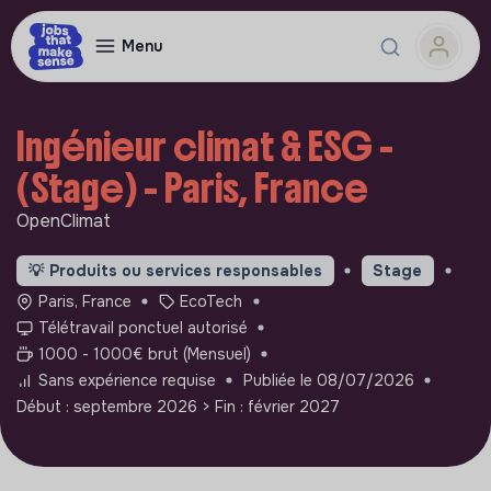
Menu
Ingénieur climat & ESG -
(Stage) - Paris, France
OpenClimat
💡
Produits ou services responsables
Stage
Paris, France
EcoTech
Télétravail ponctuel autorisé
1000 - 1000€ brut (Mensuel)
Sans expérience requise
Publiée le 08/07/2026
Début : septembre 2026
> Fin : février 2027