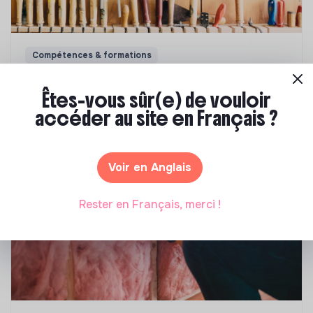
Compétences & formations
Comment se former à la transition écologique
Êtes-vous sûr(e) de vouloir
?
accéder au site en Français ?
Marianne Roussel
•
09 janvier 2024
Voir en Anglais
Rester en Français, merci !