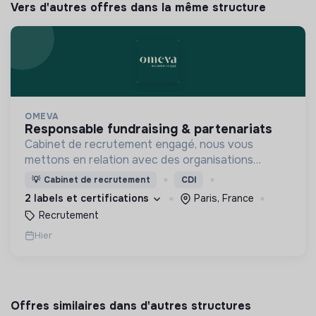
Vers d'autres offres dans la même structure
OMEVA
responsable fundraising & partenariats
Cabinet de recrutement engagé, nous vous
mettons en relation avec des organisations
soucieuses de leurs impacts, afin d'œuvrer
💡
Cabinet de recrutement
CDI
ensemble pour un futur souhaitable.
2 labels et certifications
Paris, France
Recrutement
Hier
Offres similaires dans d'autres structures