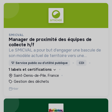
SMICVAL
manager de proximité des équipes de
collecte h/f
Le SMICVAL a pour but d'engager une bascule de
son modèle actuel de territoire vers une
dynamique positive Zero Waste.
💡
Service public ou d’utilité publique
CDI
1 labels et certifications
Saint-Denis-de-Pile, France
Gestion des déchets
Hier