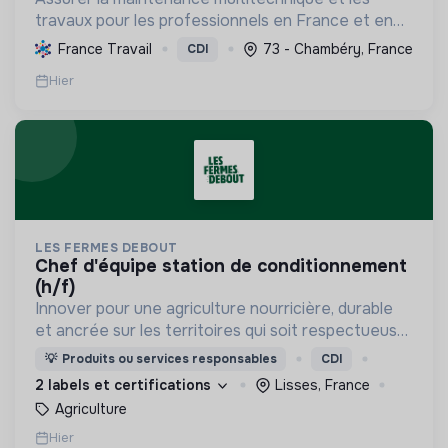
travaux pour les professionnels en France et en
Europe, en intégrant des solutions durables et en
France Travail
73 - Chambéry, France
CDI
promouvant un environnement de travail éthique
Hier
et inclusi...
LES FERMES DEBOUT
chef d'équipe station de conditionnement
(h/f)
Innover pour une agriculture nourricière, durable
et ancrée sur les territoires qui soit respectueuse
de l'humain et des écosystèmes
💡
Produits ou services responsables
CDI
2 labels et certifications
Lisses, France
Agriculture
Hier