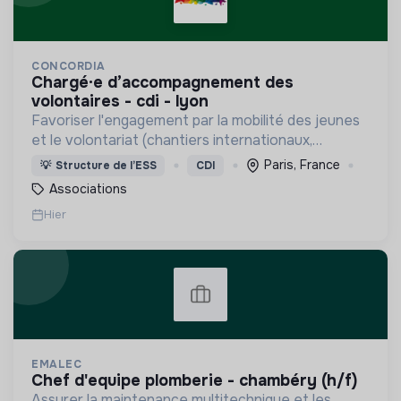
CONCORDIA
chargé·e d’accompagnement des
volontaires - cdi - lyon
Favoriser l'engagement par la mobilité des jeunes
et le volontariat (chantiers internationaux,
volontariats européens, Service Civique).
Paris, France
💡
Structure de l’ESS
CDI
Associations
Hier
EMALEC
chef d'equipe plomberie - chambéry (h/f)
Assurer la maintenance multitechnique et les