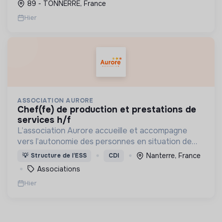
89 - TONNERRE, France
contri...
Hier
ASSOCIATION AURORE
chef(fe) de production et prestations de
services h/f
L’association Aurore accueille et accompagne
vers l’autonomie des personnes en situation de
précarité ou d’exclusion via l’hébergement, les
Nanterre, France
💡
Structure de l’ESS
CDI
soins et l’insertion sociale et professionnelle.
Associations
Hier