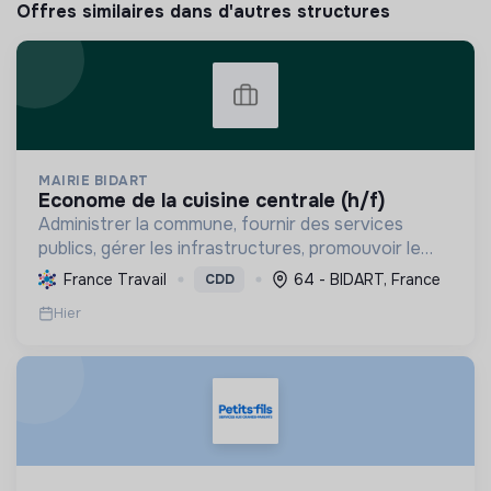
Offres similaires dans d'autres structures
MAIRIE BIDART
econome de la cuisine centrale (h/f)
Administrer la commune, fournir des services
publics, gérer les infrastructures, promouvoir le
tourisme, et mettre en œuvre des politiques pour
France Travail
64 - BIDART, France
CDD
une transition écologique et sociale durable.
Hier