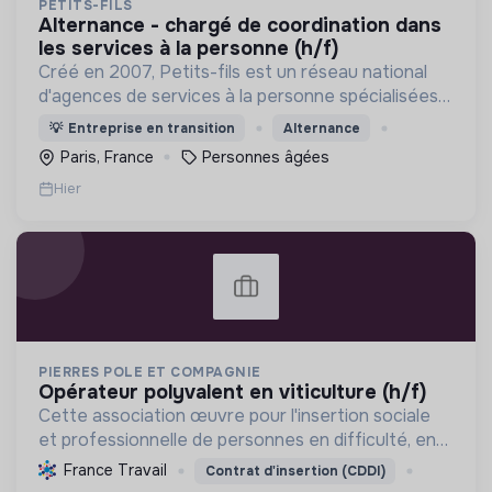
PETITS-FILS
alternance - chargé de coordination dans
les services à la personne (h/f)
Créé en 2007, Petits-fils est un réseau national
d'agences de services à la personne spécialisées
dans l'aide à domicile pour les personnes âgées.
💡
Entreprise en transition
Alternance
Paris, France
Personnes âgées
Hier
PIERRES POLE ET COMPAGNIE
opérateur polyvalent en viticulture (h/f)
Cette association œuvre pour l'insertion sociale
et professionnelle de personnes en difficulté, en
proposant divers services (viticulture, espaces
France Travail
Contrat d'insertion (CDDI)
verts, encombrants, sous-traitance, nettoyage)