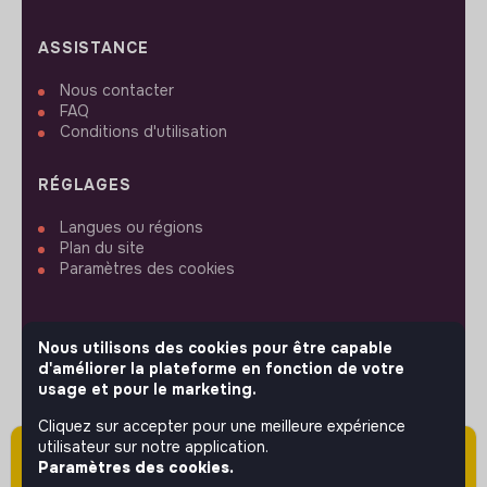
ASSISTANCE
Nous contacter
FAQ
Conditions d'utilisation
RÉGLAGES
Langues ou régions
Plan du site
Paramètres des cookies
Nous utilisons des cookies pour être capable
d'améliorer la plateforme en fonction de votre
SUIVEZ-NOUS
usage et pour le marketing.
Cliquez sur accepter pour une meilleure expérience
utilisateur sur notre application.
Attention cette annonce a été publiée il y a
© 2026 jobs that makesense.
Paramètres des cookies.
plus de 60 jours (le 06/05/2026) et est sans