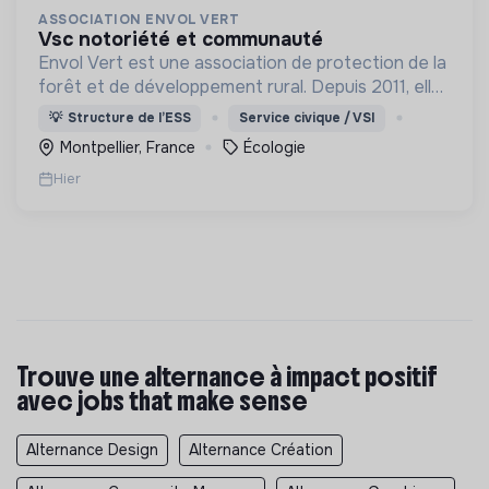
ASSOCIATION ENVOL VERT
vsc notoriété et communauté
Envol Vert est une association de protection de la
forêt et de développement rural. Depuis 2011, elle
lutte pour la préservation de la forêt et de la
💡
Structure de l’ESS
Service civique / VSI
biodiversité en Colombie au Pérou et en France
Montpellier, France
Écologie
Hier
Trouve une alternance à impact positif
avec jobs that make sense
Alternance Design
Alternance Création