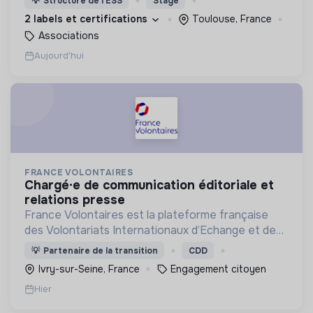
💡
Structure de l’ESS
Stage
participer à la lutte contre la pauvreté
2 labels et certifications
Toulouse, France
Associations
Aujourd'hui
FRANCE VOLONTAIRES
chargé·e de communication éditoriale et
relations presse
France Volontaires est la plateforme française
des Volontariats Internationaux d’Echange et de
Solidarité.
💡
Partenaire de la transition
CDD
Ivry-sur-Seine, France
Engagement citoyen
Hier