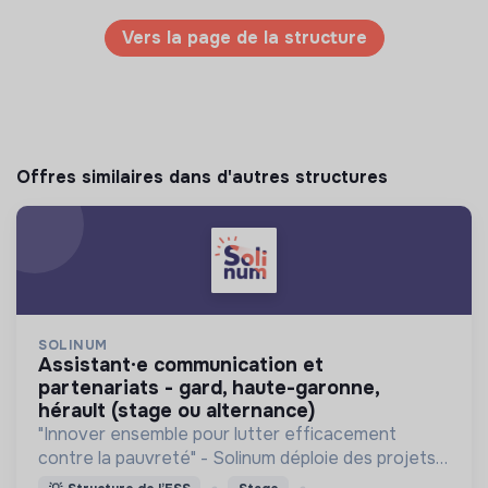
Vers la page de la structure
Offres similaires dans d'autres structures
SOLINUM
assistant·e communication et
partenariats - gard, haute-garonne,
hérault (stage ou alternance)
"Innover ensemble pour lutter efficacement
contre la pauvreté" - Solinum déploie des projets
d'innovation sociale qui utilisent le numérique pour