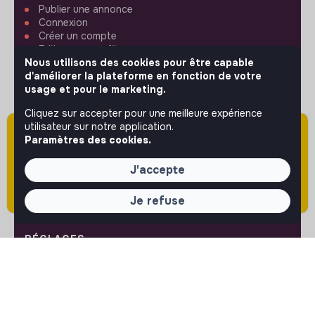
Publier une annonce
Connexion
Créer un compte
Editer mon profil
Espace recruteur
Nous utilisons des cookies pour être capable
Les fiches métiers
d'améliorer la plateforme en fonction de votre
Offres d'emploi
usage et pour le marketing.
Offres de stage
Cliquez sur accepter pour une meilleure expérience
Offres d'alternance
utilisateur sur notre application.
Attention cette annonce a été publiée il y a
Paramètres des cookies.
plus de 60 jours (le 22/04/2026) et est sans
ASSISTANCE
doute expirée ou non mise à jour.
J'accepte
Nous contacter
FAQ
Je refuse
Conditions d'utilisation
RÉGLAGES
Langues ou régions
Plan du site
Paramètres des cookies