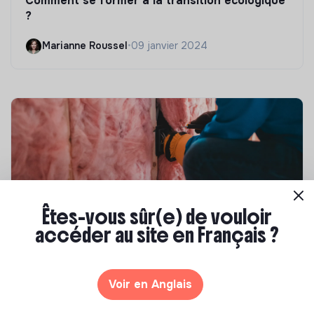
Comment se former à la transition écologique
?
Marianne Roussel
•
09 janvier 2024
Êtes-vous sûr(e) de vouloir
accéder au site en Français ?
Compétences & formations
Top 8 des formations en rénovation
énergétique des bâtiments
Voir en Anglais