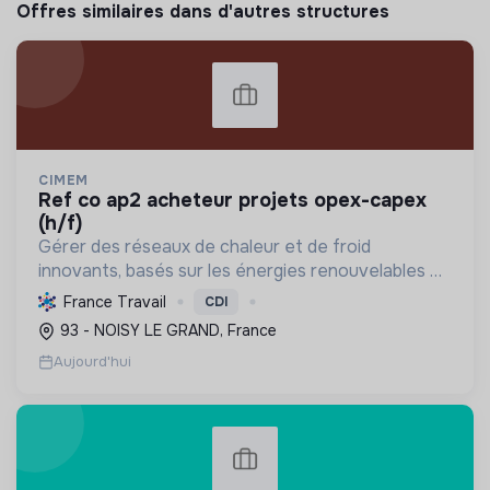
Offres similaires dans d'autres structures
CIMEM
ref co ap2 acheteur projets opex-capex
(h/f)
Gérer des réseaux de chaleur et de froid
innovants, basés sur les énergies renouvelables et
la récupération, pour décarboner l'énergie,
France Travail
CDI
améliorer l'efficacité et réduire les coûts,
93 - NOISY LE GRAND, France
contribuant ainsi à...
Aujourd'hui