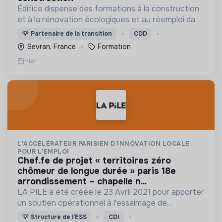
Édifice dispense des formations à la construction
et à la rénovation écologiques et au réemploi dans
le bâtiment. Nos formations s'adressent à des
💡
Partenaire de la transition
CDD
personnes en activité et des demandeurs
Sevran, France
Formation
d'emploi.
Hier
L'ACCÉLÉRATEUR PARISIEN D'INNOVATION LOCALE
POUR L'EMPLOI
chef.fe de projet « territoires zéro
chômeur de longue durée » paris 18e
arrondissement – chapelle n...
LA PILE a été créée le 23 Avril 2021 pour apporter
un soutien opérationnel à l'essaimage de
l’expérimentation "Territoires Zéro Chômeur de
💡
Structure de l’ESS
CDI