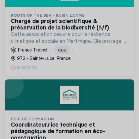
ROOTS OF THE SEA - RASIN LANME
chargé de projet scientifique &
préservation de la biodiversité (h/f)
Cette association oeuvre pour la résilience
climatique et sociale en Martinique. Elle protège et
restaure les écosystèmes marins et côtiers,
France Travail
CDD
sensibilise le public et mobilise les citoyens pour un
972 - Sainte-Luce, France
aven...
Aujourd'hui
ÉDIFICE FORMATION
coordinateur.rice technique et
pédagogique de formation en éco-
construction