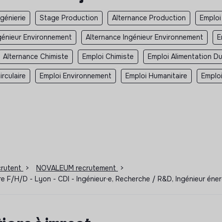
ngénierie
Stage Production
Alternance Production
Emploi
génieur Environnement
Alternance Ingénieur Environnement
E
Alternance Chimiste
Emploi Chimiste
Emploi Alimentation Du
rculaire
Emploi Environnement
Emploi Humanitaire
Emplo
ecrutent
>
NOVALEUM recrutement
>
re F/H/D - Lyon - CDI - Ingénieur⸱e, Recherche / R&D, Ingénieur éne