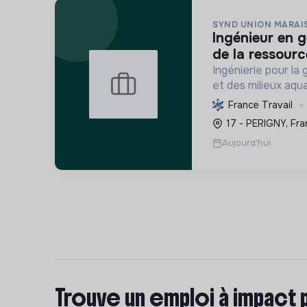
SYND UNION MARAI
ingénieur en gestion quantitative
de la ressourc
Ingénierie pour la 
et des milieux aqu
territoires des in
France Travail
biodiversité des m
17 - PERIGNY, Fra
en Charente-Marit
Aujourd'hui
Trouve un emploi à impact 