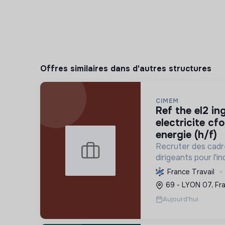
Offres similaires dans d'autres structures
CIMEM
ref the el2 ingenieur etudes
electricite cf
energie (h/f)
Recruter des cadr
dirigeants pour l'i
l'optimisation éne
France Travail
et le développeme
69 - LYON 07, Fr
polluantes via des 
Aujourd'hui