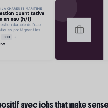
S LA CHARENTE MARITIME
e en eau (h/f)
gestion durable de l'eau
atiques, protégeant les
ondations et préservant la
CDD
arais et zones humides
nce
ime.
positif avec jobs that make sens