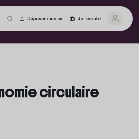
Déposer mon cv
Je recrute
nomie circulaire