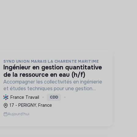
SYND UNION MARAIS LA CHARENTE MARITIME
ingénieur en gestion quantitative
de la ressource en eau (h/f)
Accompagner les collectivités en ingénierie
et études techniques pour une gestion
durable de l'eau, prévenir les inondations et
France Travail
CDD
préserver les milieux aquatiques face au
17 - PERIGNY, France
changement climatique.
Aujourd'hui