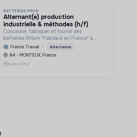
BATTERIES PROD
alternant(e) production
industrielle & méthodes (h/f)
Concevoir, fabriquer et fournir des
batteries lithium "Fabriqué en France" à
haute performance, favorisant le stockage
France Travail
Alternance
d'énergie et la mobilité électrique, avec un
84 - MONTEUX, France
engagement éco-responsable.
Aujourd'hui
e