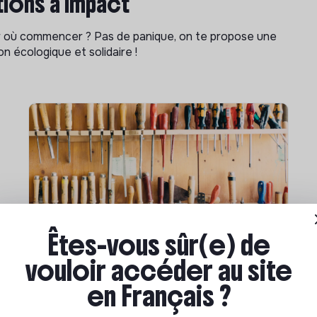
ions à impact
ar où commencer ? Pas de panique, on te propose une
n écologique et solidaire !
Êtes-vous sûr(e) de
Compétences & formations
vouloir accéder au site
Comment se former à la
en Français ?
transition écologique ?