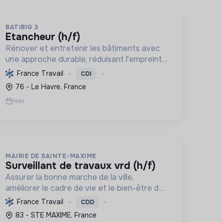
BATIBIG 3
etancheur (h/f)
Rénover et entretenir les bâtiments avec
une approche durable, réduisant l'empreinte
environnementale et contribuant au bien-
France Travail
CDI
être des collaborateurs et de la société.
76 - Le Havre, France
Hier
MAIRIE DE SAINTE-MAXIME
surveillant de travaux vrd (h/f)
Assurer la bonne marche de la ville,
améliorer le cadre de vie et le bien-être des
habitants, et s'engager activement dans la
France Travail
CDD
transition écologique et sociale à travers la
83 - STE MAXIME, France
gestion des infrastructures.