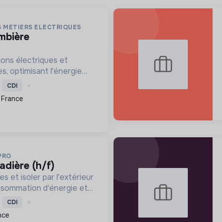
S METIERS ELECTRIQUES
ions électriques et
s, optimisant l'énergie
s ou rénovés. Faciliter la
CDI
que avec des solutions
 France
 mobilité élec...
PRO
çadière (h/f)
s et isoler par l'extérieur
onsommation d'énergie et
ne des bâtiments,
CDI
ansition écologique.
nce
treprise garantit...