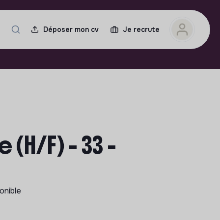
Déposer mon cv
Je recrute
 (H/F) - 33 -
ponible