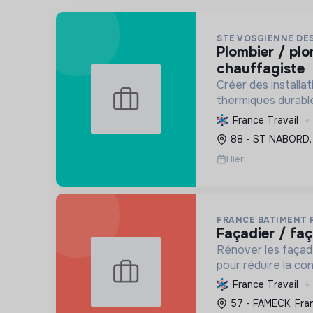
STE VOSGIENNE DE
plombier / plombière
chauffagiste
Créer des installat
thermiques durable
des bâtiments neuf
France Travail
transition écologi
88 - ST NABORD,
renouvelables et la
Hier
FRANCE BATIMENT 
façadier / fa
Rénover les façade
pour réduire la c
l'empreinte carbo
France Travail
contribuant à la tr
57 - FAMECK, Fra
Labellisée RGE, l'en