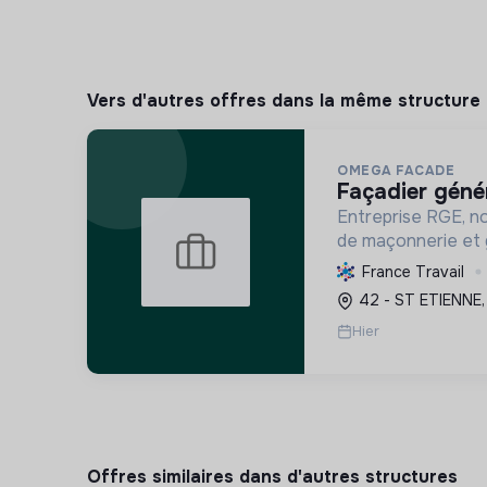
Vers d'autres offres dans la même structure
OMEGA FACADE
façadier géné
Entreprise RGE, no
de maçonnerie et 
en ITE pour rédui
France Travail
énergétique des bâ
42 - ST ETIENNE,
activement à la tr
Hier
Offres similaires dans d'autres structures