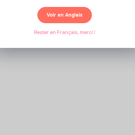
Comment se former à la
transition écologique ?
Voir en Anglais
Rester en Français, merci !
Marianne Roussel
•
09 janvier 2024