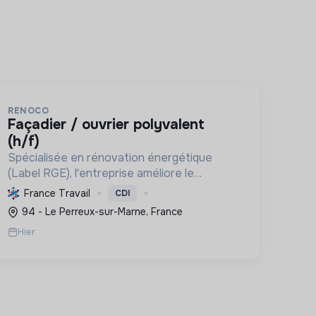
RENOCO
façadier / ouvrier polyvalent
(h/f)
Spécialisée en rénovation énergétique
(Label RGE), l'entreprise améliore le
confort, réduit la consommation et les
France Travail
CDI
émissions de carbone par l'isolation, les
94 - Le Perreux-sur-Marne, France
menuiseries et la ventilation, rendant les ...
Hier