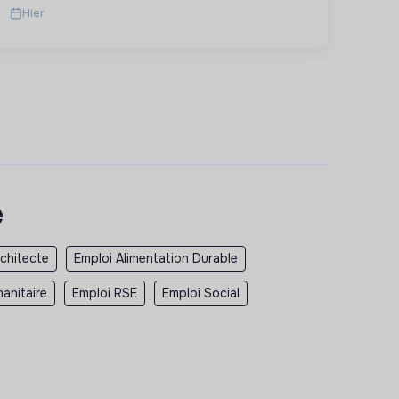
Hier
e
rchitecte
Emploi Alimentation Durable
anitaire
Emploi RSE
Emploi Social