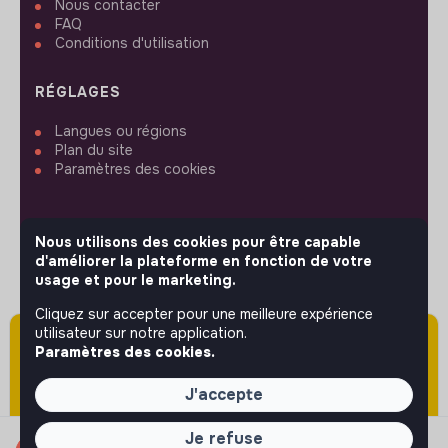
Nous contacter
FAQ
Conditions d'utilisation
RÉGLAGES
Langues ou régions
Plan du site
Paramètres des cookies
Nous utilisons des cookies pour être capable
d'améliorer la plateforme en fonction de votre
SUIVEZ-NOUS
usage et pour le marketing.
Cliquez sur accepter pour une meilleure expérience
utilisateur sur notre application.
Attention cette annonce a été publiée il y a
© 2026 jobs that makesense.
Paramètres des cookies.
plus de 60 jours (le 29/05/2026) et est sans
doute expirée ou non mise à jour.
J'accepte
Je refuse