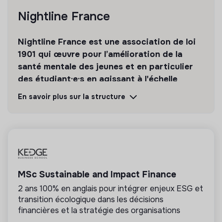
Nightline France
Nightline France est une association de loi
1901 qui œuvre pour l’amélioration de la
santé mentale des jeunes et en particulier
des étudiant·e·s en agissant à l'échelle
individuelle et collective.
En savoir plus sur la structure
Découvrir
Suivre
💡
Structure de l’ESS
MSc Sustainable and Impact Finance
Cette structure repose sur un principe de
solidarité et d’utilité sociale : son mode de
2 ans 100% en anglais pour intégrer enjeux ESG et
gestion est démocratique et participatif, et sa
transition écologique dans les décisions
lucrativité est limitée. Il s’agit d’une association,
financières et la stratégie des organisations
coopérative, fondation, mutuelle ou entreprise
ESUS.