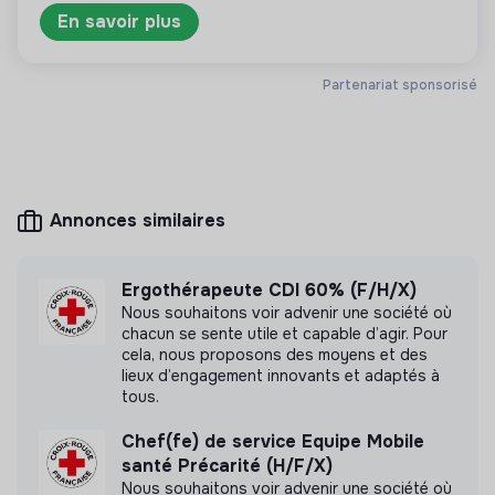
En savoir plus
Partenariat sponsorisé
Plus d'informations
Site internet
Association
Entre 15 et 50 salariés
Lien social
Annonces similaires
Ergothérapeute CDI 60% (F/H/X)
Mesure d'impact
Nous souhaitons voir advenir une société où
chacun se sente utile et capable d’agir. Pour
Nightline France n'a pas encore transmis de
cela, nous proposons des moyens et des
mesure d'impact
lieux d’engagement innovants et adaptés à
tous.
Chef(fe) de service Equipe Mobile
santé Précarité (H/F/X)
Labels et certifications
Nous souhaitons voir advenir une société où