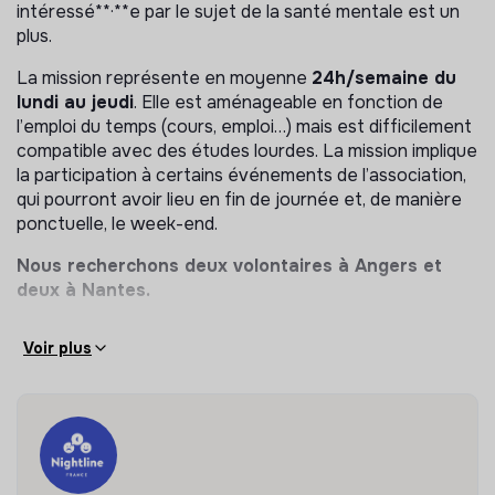
avec tes intérêts et tes envies et les projets de
intéressé**·**e par le sujet de la santé mentale est un
l’association (porte parolat, recherche…)
plus.
Tu pourras proposer de nouveaux formats
La mission représente en moyenne
24h/semaine du
d’ateliers, d’évènements et de contenus. Tes idées
lundi au jeudi
. Elle est aménageable en fonction de
sont les bienvenues !
l’emploi du temps (cours, emploi…) mais est difficilement
compatible avec des études lourdes. La mission implique
Infos et candidatures :
https://www.service-
la participation à certains événements de l’association,
civique.gouv.fr/trouver-ma-mission/sensibiliser-et-
qui pourront avoir lieu en fin de journée et, de manière
promouvoir-la-sante-mentale-aupres-des-
ponctuelle, le week-end.
etudiants-et-des-jeunes-a-angers-
6a1496004937e-6a14945f54cbe075be728723
.
Nous recherchons deux volontaires à Angers et
deux à Nantes.
Voir plus