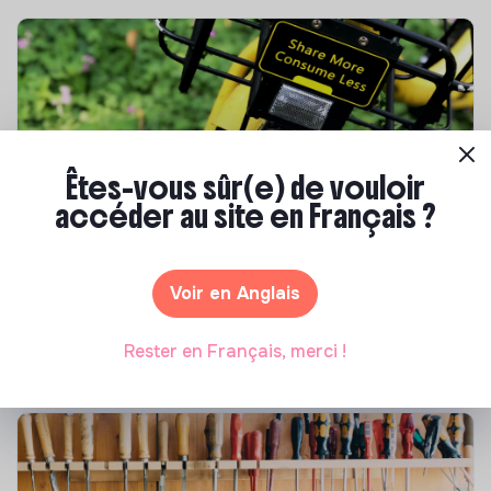
Êtes-vous sûr(e) de vouloir
accéder au site en Français ?
S'inspirer
Les 25 meilleures formations RSE en 2026
Voir en Anglais
Marianne Roussel
•
17 juillet 2026
Rester en Français, merci !