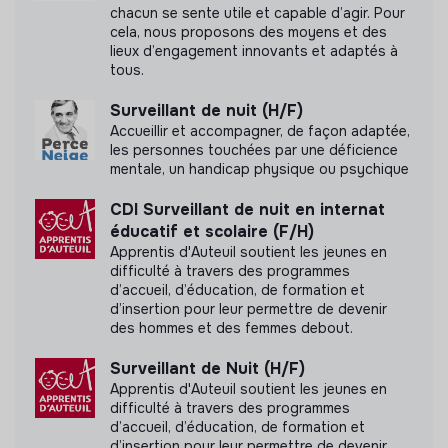
chacun se sente utile et capable d’agir. Pour
cela, nous proposons des moyens et des
Accompagné par Antropia ESSEC
lieux d’engagement innovants et adaptés à
tous.
Surveillant de nuit (H/F)
Accueillir et accompagner, de façon adaptée,
les personnes touchées par une déficience
Documents
mentale, un handicap physique ou psychique
N'a pas encore communiqué de documents de
CDI Surveillant de nuit en internat
transparence
éducatif et scolaire (F/H)
Apprentis d'Auteuil soutient les jeunes en
difficulté à travers des programmes
d’accueil, d’éducation, de formation et
d’insertion pour leur permettre de devenir
des hommes et des femmes debout.
Surveillant de Nuit (H/F)
Apprentis d'Auteuil soutient les jeunes en
difficulté à travers des programmes
d’accueil, d’éducation, de formation et
d’insertion pour leur permettre de devenir