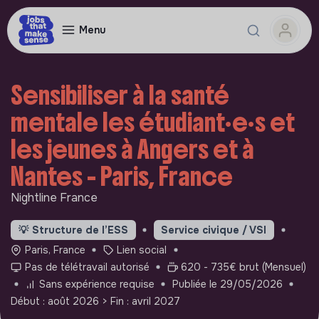
Menu
Sensibiliser à la santé
mentale les étudiant·e·s et
les jeunes à Angers et à
Nantes - Paris, France
Nightline France
💡
Structure de l’ESS
Service civique / VSI
Paris, France
Lien social
Pas de télétravail autorisé
620 - 735€ brut (Mensuel)
Sans expérience requise
Publiée le 29/05/2026
Début : août 2026
> Fin : avril 2027