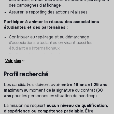
des campagnes d’affichage…
Assurer le reporting des actions réalisées
Participer à animer le réseau des associations
étudiantes et des partenaires :
Contribuer au repérage et au démarchage
d’associations étudiantes en visant aussi les
étudiant·e·s internationaux
Participer à l’organisation de rencontres, ou
événements sur la santé mentale avec ces acteurs.
Voir plus
Contribuer à animer les réseaux sociaux des
Profil recherché
antennes
Participer à la vie de l’antenne et de l’association
Les candidat·e·s doivent avoir
entre 16 ans et 25 ans
maximum
au moment de la signature du contrat (
30
Participer à l’organisation des temps forts de
ans
pour les personnes en situation de handicap).
l’association (week-end de cohésion régional, week-
end de cohésion national, évènements locaux…)
La mission ne requiert
aucun niveau de qualification,
Des missions complémentaires sont possibles en lien
d’expérience ou compétence préalable
. Être