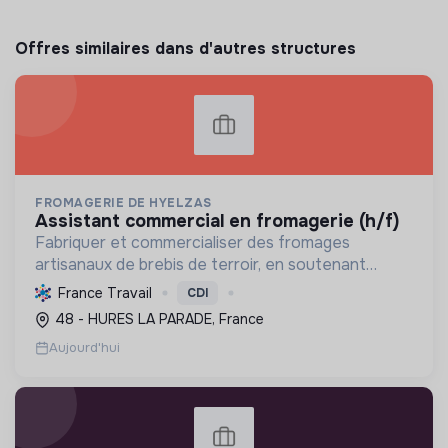
Offres similaires dans d'autres structures
FROMAGERIE DE HYELZAS
assistant commercial en fromagerie (h/f)
Fabriquer et commercialiser des fromages
artisanaux de brebis de terroir, en soutenant
l'agriculture locale et biologique, et en promouvant
France Travail
CDI
un modèle économique et social équitable.
48 - HURES LA PARADE, France
Aujourd'hui