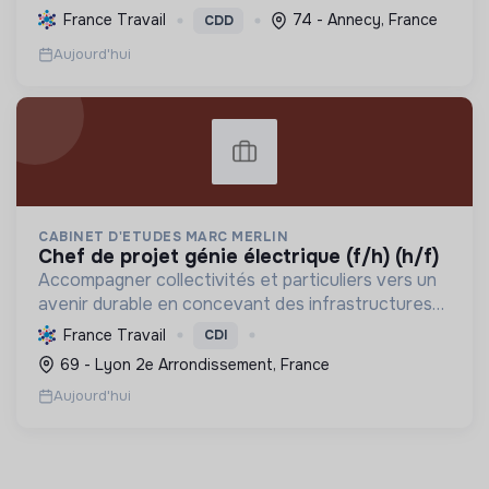
en offrant des produits bio et équitables, en
France Travail
74 - Annecy, France
CDD
réduisant les déchets et en soutenant l'économie
Aujourd'hui
locale et solidaire.
CABINET D'ETUDES MARC MERLIN
chef de projet génie électrique (f/h) (h/f)
Accompagner collectivités et particuliers vers un
avenir durable en concevant des infrastructures
et solutions innovantes pour l'eau, l'énergie, les
France Travail
CDI
déchets et l'aménagement, propulsant la
69 - Lyon 2e Arrondissement, France
transition ...
Aujourd'hui