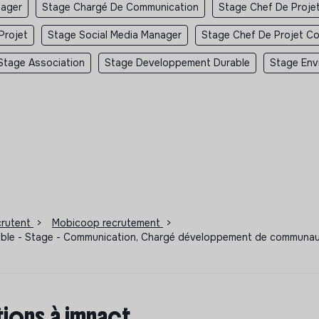
ager
Stage Chargé De Communication
Stage Chef De Proje
Projet
Stage Social Media Manager
Stage Chef De Projet C
Stage Association
Stage Developpement Durable
Stage Env
ecrutent
>
Mobicoop recrutement
>
enoble - Stage - Communication, Chargé développement de communa
ions à impact