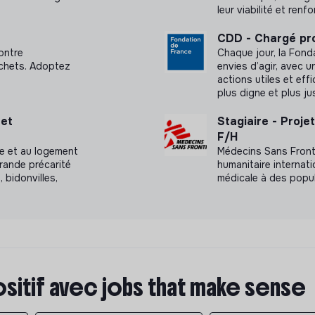
leur viabilité et renf
CDD - Chargé pro
ontre
Chaque jour, la Fond
échets. Adoptez
envies d’agir, avec u
actions utiles et eff
plus digne et plus ju
et
Stagiaire - Proj
F/H
ure et au logement
Médecins Sans Fronti
rande précarité
humanitaire internat
 bidonvilles,
médicale à des popul
ositif avec jobs that make sense