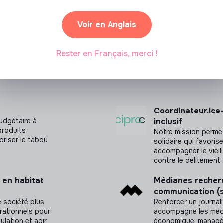
Voir en Anglais
Rester en Français, merci !
Coordinateur.ice-
udgétaire à
inclusif
produits
Notre mission permet
briser le tabou
solidaire qui favoris
accompagner le vieill
contre le délitement 
 en habitat
Médianes recherc
communication (
 société plus
Renforcer un journa
érationnels pour
accompagne les média
ulation et agir
économique, managéri