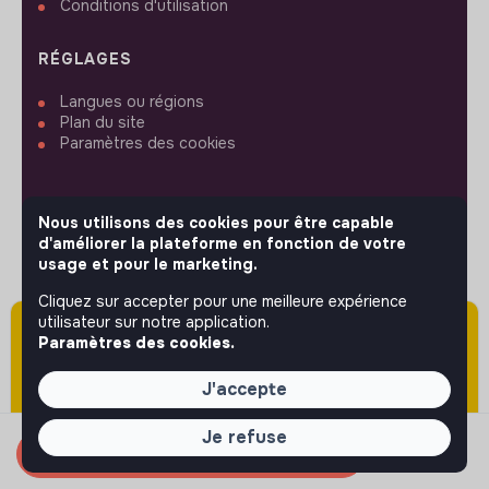
Conditions d'utilisation
RÉGLAGES
Langues ou régions
Plan du site
Paramètres des cookies
Nous utilisons des cookies pour être capable
d'améliorer la plateforme en fonction de votre
SUIVEZ-NOUS
usage et pour le marketing.
Cliquez sur accepter pour une meilleure expérience
utilisateur sur notre application.
Attention cette annonce a été publiée il y a
© 2026 jobs that makesense.
Paramètres des cookies.
plus de 60 jours (le 04/05/2026) et est sans
doute expirée ou non mise à jour.
J'accepte
Je refuse
Candidater