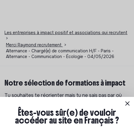
Les entreprises à impact positif et associations qui recrutent
>
Merci Raymond recrutement
>
Alternance - Chargé(e) de communication H/F - Paris -
Alternance - Communication - Écologie - 04/05/2026
Notre sélection de formations à impact
Tu souhaites te réorienter mais tu ne sais pas par où
commencer ? Pas de panique, on te propose une
sélection de formations aux métiers de la transition
Êtes-vous sûr(e) de vouloir
écologique et solidaire !
accéder au site en Français ?