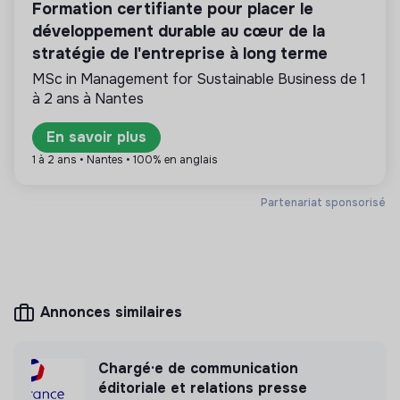
des produits ou proposer des services éco-
Formation certifiante pour placer le
responsables alignés avec les besoins de la
développement durable au cœur de la
transformation écologique et solidaire.
stratégie de l'entreprise à long terme
MSc in Management for Sustainable Business de 1
à 2 ans à Nantes
Plus d'informations
En savoir plus
1 à 2 ans • Nantes • 100% en anglais
Site internet
Non renseigné
Entre 15 et 50 salariés
Écologie
Partenariat sponsorisé
Mesure d'impact
Annonces similaires
Merci Raymond n'a pas encore transmis de
mesure d'impact
Chargé·e de communication
éditoriale et relations presse