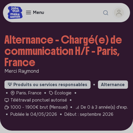
Menu
Alternance - Chargé(e) de
communication H/F - Paris,
France
Merci Raymond
💡
Produits ou services responsables
Alternance
Paris, France
Écologie
Télétravail ponctuel autorisé
1000 - 1900€ brut (Mensuel)
De 0 à 3 année(s) d'exp.
Publiée le 04/05/2026
Début : septembre 2026