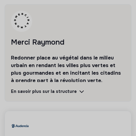
●
Prendre en charge quelques missions
transverses
: organisation des shooting-prises de vues
des équipes, gérer la relation avec l’agence RP, création
de collections-capsule ou partenariats, veille
concurrentielle, rendus de dossier d’appel à projet-
Merci Raymond
contribution…
Redonner place au végétal dans le milieu
urbain en rendant les villes plus vertes et
plus gourmandes et en incitant les citadins
à prendre part à la révolution verte.
En savoir plus sur la structure
Découvrir
Suivre
💡
Produits ou services responsables
La mission de cette entreprise est de concevoir