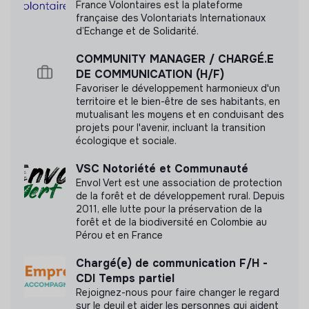
France Volontaires est la plateforme
française des Volontariats Internationaux
Labels et certifications
d’Echange et de Solidarité.
Cette structure n'a pas souhaité nous
COMMUNITY MANAGER / CHARGÉ.E
communiquer les labels ou certifications qu'elle a
DE COMMUNICATION (H/F)
pu obtenir.
Favoriser le développement harmonieux d'un
territoire et le bien-être de ses habitants, en
mutualisant les moyens et en conduisant des
projets pour l'avenir, incluant la transition
écologique et sociale.
Documents
VSC Notoriété et Communauté
N'a pas encore communiqué de documents de
Envol Vert est une association de protection
de la forêt et de développement rural. Depuis
transparence
2011, elle lutte pour la préservation de la
forêt et de la biodiversité en Colombie au
Pérou et en France
Chargé(e) de communication F/H -
CDI Temps partiel
Rejoignez-nous pour faire changer le regard
sur le deuil et aider les personnes qui aident