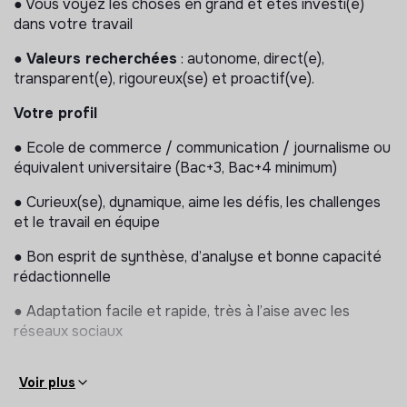
● Vous voyez les choses en grand et êtes investi(e)
dans votre travail
L’équipe Merci Raymond est à la recherche de son
alternant.e chargé.e de communication 🌱
●
Valeurs recherchées
: autonome, direct(e),
transparent(e), rigoureux(se) et proactif(ve).
Vos missions :
Votre profil
●
Gérer les
réseaux sociaux de Merci Raymond
(Instagram, LinkedIn)
● Ecole de commerce / communication / journalisme ou
équivalent universitaire (Bac+3, Bac+4 minimum)
●
Responsable SEO - SEA
: optimiser le
référencement organique et payant du site internet,
● Curieux(se), dynamique, aime les défis, les challenges
élaborer des contenus.
et le travail en équipe
●
Gérer les événements de la communauté des
● Bon esprit de synthèse, d’analyse et bonne capacité
Raymonds
: organisation des
Apéros des producteurs
rédactionnelle
(1 fois / mois) et autres événements ponctuels (soirées,
rencontres, conférences, etc)
● Adaptation facile et rapide, très à l’aise avec les
réseaux sociaux
●
Organiser la présence de Merci Raymond sur
différents salons
, festivals, conférences, talks. Vous
● Bonne capacité relationnelle, à l’aise avec une variété
pourrez être amené à représenter Merci Raymond sur
Voir plus
d’interlocuteurs (interne et externe)
ces événements.