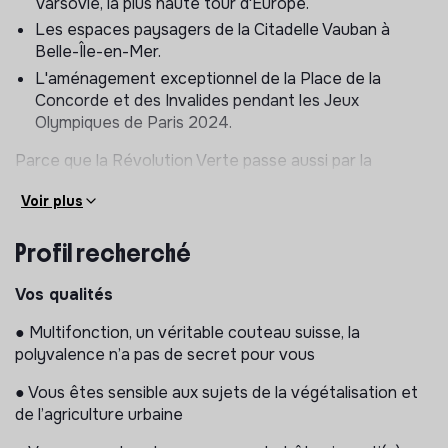
Varsovie, la plus haute tour d'Europe.
Les espaces paysagers de la Citadelle Vauban à
Belle-Île-en-Mer.
L'aménagement exceptionnel de la Place de la
Concorde et des Invalides pendant les Jeux
Olympiques de Paris 2024.
Parce que la Révolution Verte passe aussi par la
transmission, Merci Raymond est l'auteur de deux
Voir plus
manifestes : Tous acteurs de la Révolution Verte et
plus récemment Le Quartier du futur : La ville végétale
Profil recherché
de demain.
En bref, nous rejoindre c'est intégrer :
Vos qualités
Une équipe de choc multidisciplinaire (architectes,
● Multifonction, un véritable couteau suisse, la
paysagistes, ébénistes, designers...).
polyvalence n’a pas de secret pour vous
450 m² de bureaux végétalisés en plein coeur de
● Vous êtes sensible aux sujets de la végétalisation et
Paris à côté du Marché d'Aligre.
de l’agriculture urbaine
Une entreprise engagée, utile, qui remet la nature au
centre de l'espace urbain.