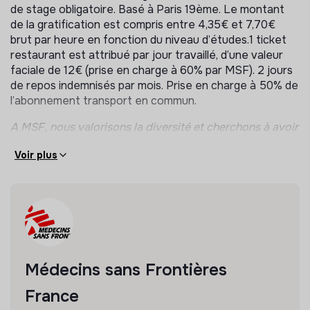
communication
de stage obligatoire. Basé à Paris 19ème. Le montant
de la gratification est compris entre 4,35€ et 7,70€
brut par heure en fonction du niveau d’études.1 ticket
restaurant est attribué par jour travaillé, d’une valeur
faciale de 12€ (prise en charge à 60% par MSF). 2 jours
de repos indemnisés par mois. Prise en charge à 50% de
l’abonnement transport en commun.
A MSF, nous valorisons la diversité et cherchons à avoir
un environnement de travail inclusif et accessible. Nous
Voir plus
encourageons toutes les personnes qui possèdent les
qualifications requises à postuler, indépendamment de
leur origine ethnique, nationale ou culturelle, de leur
âge, de leur sexe, de leur orientation sexuelle, de leurs
convictions, de leur handicap ou d'autres aspects de
leur identité.
Date limite de dépôt de candidatures: 14 avril 2026
Médecins sans Frontières
France