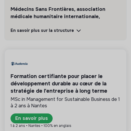
Médecins Sans Frontières, association
médicale humanitaire internationale,
apporte une assistance médicale à des
En savoir plus sur la structure
populations dont la vie est menacée.
Découvrir
Suivre
💡
Structure de l’ESS
Formation certifiante pour placer le
Cette structure repose sur un principe de
développement durable au cœur de la
solidarité et d’utilité sociale : son mode de
stratégie de l'entreprise à long terme
gestion est démocratique et participatif, et sa
lucrativité est limitée. Il s’agit d’une association,
MSc in Management for Sustainable Business de 1
coopérative, fondation, mutuelle ou entreprise
à 2 ans à Nantes
ESUS.
En savoir plus
1 à 2 ans • Nantes • 100% en anglais