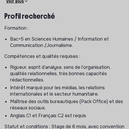
Voir plus
Assurer la veille médiatique et réaliser les revues de
Profil recherché
presse ainsi que leur diffusion en interne en soutien
au service presse.
Formation :
Contribuer à l’analyse quantitative et qualitative des
retombées médias, à l’évaluation et à l’amélioration
Bac+5 en Sciences Humaines / Information et
des outils mis en place pour l'analyse media.
Communication /Journalisme.
Participer à l’élaboration et à la mise en œuvre de
stratégies presse nationales et locales pour des
Compétences et qualités requises :
communications opérationnelles et institutionnelles.
Rigueur, esprit d’analyse, sens de l’organisation,
Mettre à jour et enrichir régulièrement les bases de
qualités relationnelles, très bonnes capacités
données médias et fichiers journalistes.
rédactionnelles.
Soutenir l’ensemble des activités du service relations
Intérêt marqué pour les médias, les relations
presse : assurer les relances médias, envoi de
internationales et le secteur humanitaire.
communiqués de presse et d’info presse, préparation
Maîtrise des outils bureautiques (Pack Office) et des
de conférences de presse.
réseaux sociaux.
Prise de notes du Point Info hebdomadaire sur
Anglais C1 et Français C2 est requis
l’actualité opérationnelle de MSF.
Contribuer à l'activité générale du département
Statut et conditions : Stage de 6 mois, avec convention