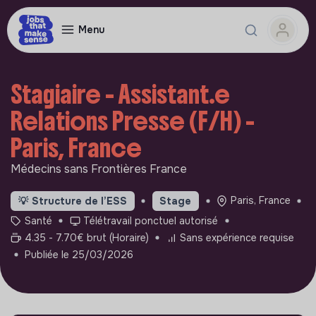
Menu
Stagiaire - Assistant.e
Relations Presse (F/H) -
Paris, France
Médecins sans Frontières France
Paris, France
💡
Structure de l’ESS
Stage
Santé
Télétravail ponctuel autorisé
4.35 - 7.70€ brut (Horaire)
Sans expérience requise
Publiée le 25/03/2026