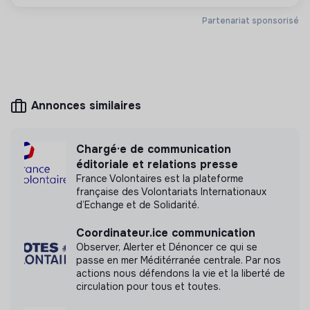
Plus d'informations
Partenariat sponsorisé
Site internet
Association
Entre 250 et 2000
Santé
salariés
Annonces similaires
Mesure d'impact
Chargé·e de communication
éditoriale et relations presse
Médecins sans Frontières France n'a pas encore
France Volontaires est la plateforme
transmis de mesure d'impact
française des Volontariats Internationaux
d’Echange et de Solidarité.
Coordinateur.ice communication
Observer, Alerter et Dénoncer ce qui se
Labels et certifications
passe en mer Méditérranée centrale. Par nos
actions nous défendons la vie et la liberté de
circulation pour tous et toutes.
Cette structure n'a pas souhaité nous
communiquer les labels ou certifications qu'elle a