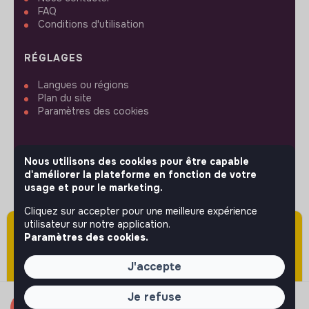
FAQ
Conditions d'utilisation
RÉGLAGES
Langues ou régions
Plan du site
Paramètres des cookies
Nous utilisons des cookies pour être capable
d'améliorer la plateforme en fonction de votre
SUIVEZ-NOUS
usage et pour le marketing.
Cliquez sur accepter pour une meilleure expérience
utilisateur sur notre application.
Attention cette annonce a été publiée il y a
© 2026 jobs that makesense.
Paramètres des cookies.
plus de 60 jours (le 25/03/2026) et est sans
doute expirée ou non mise à jour.
J'accepte
Je refuse
Candidater