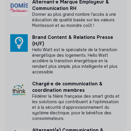
Alternant·e Marque Employeur &
pu obtenir.
Communication RH
Donner au plus grand nombre l'accès à une
éducation de qualité basée sur les valeurs
Montessori et au moindre coût !
Documents
Brand Content & Relations Presse
(H/F)
N'a pas encore communiqué de documents de
Hello Watt est le spécialiste de la transition
transparence
énergétique des logements. Hello Watt
accélère la transition énergétique en la
rendant plus simple, plus intelligente et plus
accessible.
Chargé·e de communication &
coordination membres
Fédérer la filière française des smart grids et
les solutions qui contribuent à l'optimisation
et à la sécurité d’approvisionnement du
système électrique, pour le bénéfice des
consommateurs.
Alternant(e) Communication &