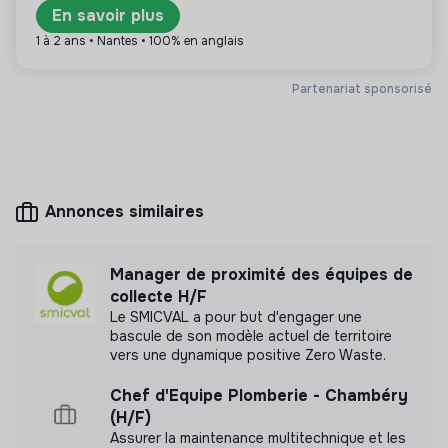
En savoir plus
1 à 2 ans • Nantes • 100% en anglais
Plus d'informations
Partenariat sponsorisé
Site internet
Association
Entre 250 et 2000
Santé
salariés
Annonces similaires
Mesure d'impact
Manager de proximité des équipes de
collecte H/F
Médecins sans Frontières France n'a pas encore
Le SMICVAL a pour but d'engager une
transmis de mesure d'impact
bascule de son modèle actuel de territoire
vers une dynamique positive Zero Waste.
Chef d'Equipe Plomberie - Chambéry
(H/F)
Labels et certifications
Assurer la maintenance multitechnique et les