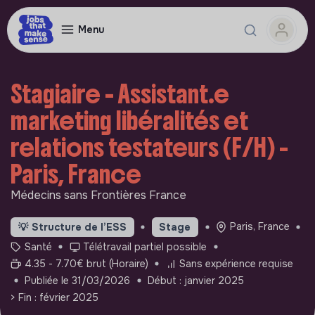
Menu
Stagiaire - Assistant.e
marketing libéralités et
relations testateurs (F/H) -
Paris, France
Médecins sans Frontières France
Paris, France
💡
Structure de l’ESS
Stage
Santé
Télétravail partiel possible
4.35 - 7.70€ brut (Horaire)
Sans expérience requise
Publiée le 31/03/2026
Début : janvier 2025
> Fin : février 2025