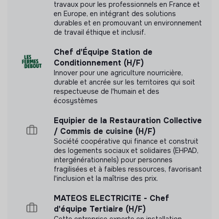
travaux pour les professionnels en France et
en Europe, en intégrant des solutions
Cette structure n'a pas souhaité nous
durables et en promouvant un environnement
communiquer les labels ou certifications qu'elle a
de travail éthique et inclusif.
pu obtenir.
Chef d'Équipe Station de
Conditionnement (H/F)
Innover pour une agriculture nourricière,
durable et ancrée sur les territoires qui soit
Documents
respectueuse de l'humain et des
écosystèmes
N'a pas encore communiqué de documents de
Equipier de la Restauration Collective
transparence
/ Commis de cuisine (H/F)
Société coopérative qui finance et construit
des logements sociaux et solidaires (EHPAD,
intergénérationnels) pour personnes
fragilisées et à faibles ressources, favorisant
l'inclusion et la maîtrise des prix.
MATEOS ELECTRICITE - Chef
d'équipe Tertiaire (H/F)
Cette entreprise experte en installation