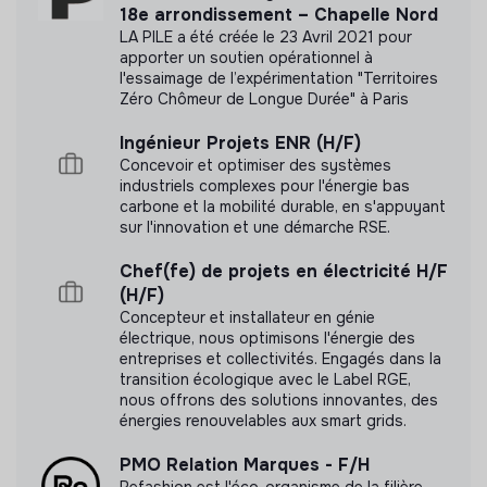
18e arrondissement – Chapelle Nord
communiquer les labels ou certifications qu'elle a
de ses collaborateurs.
LA PILE a été créée le 23 Avril 2021 pour
pu obtenir.
Suivre la charge de travail, en volume et en
apporter un soutien opérationnel à
calendrier et gérer les plannings de présence
l'essaimage de l’expérimentation "Territoires
Zéro Chômeur de Longue Durée" à Paris
Equipe Helpdesk : techniciens informatiques et
réseaux
Ingénieur Projets ENR (H/F)
Documents
Equipe Audiovisuelle : administrateurs audiovisuels
Concevoir et optimiser des systèmes
Assurer une formation continue des évolutions de
industriels complexes pour l'énergie bas
N'a pas encore communiqué de documents de
carbone et la mobilité durable, en s'appuyant
méthodes et technologiques.
transparence
sur l'innovation et une démarche RSE.
Partager les informations et les connaissances,
développer la capacité à travailler avec les autres
Chef(fe) de projets en électricité H/F
services ou départements dans le cadre de la
(H/F)
gestion de projets transverses.
Concepteur et installateur en génie
électrique, nous optimisons l'énergie des
Garantir l’achat, l’approvisionnement et la gestion des
entreprises et collectivités. Engagés dans la
équipements et des licences informatiques et
transition écologique avec le Label RGE,
audiovisuelles :
nous offrons des solutions innovantes, des
énergies renouvelables aux smart grids.
Identifier et planifier les besoins d’achat, contrôler la
PMO Relation Marques - F/H
conformité (contractuelles, prestations et livraisons)
Refashion est l'éco-organisme de la filière