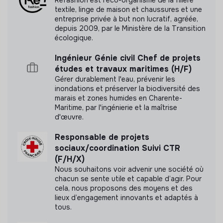
et garantir la disponibilité des équipements (seuils de
textile, linge de maison et chaussures et une
réapprovisionnement, prévisions d’achat)
entreprise privée à but non lucratif, agréée,
Participer au processus de sélection et
depuis 2009, par le Ministère de la Transition
contractualisation des prestataires et fournisseurs.
écologique.
Garantir le suivi du cycle de vie des équipements et
Ingénieur Génie civil Chef de projets
l’homogénéité du parc
études et travaux maritimes (H/F)
Gérer durablement l'eau, prévenir les
Garantir l’évolution du dispositif audiovisuel
inondations et préserver la biodiversité des
marais et zones humides en Charente-
Etablir les scénarios d’évolution sur la base des
Maritime, par l'ingénierie et la maîtrise
retours utilisateurs prenant en compte la
d'œuvre.
disponibilité, l'évolutivité, la maintenabilité et
l’interopérabilité des solutions
Responsable de projets
Piloter les projets d’évolution de la configuration des
sociaux/coordination Suivi CTR
salles
(F/H/X)
Assurer la relation avec les prestataires :
Nous souhaitons voir advenir une société où
chacun se sente utile et capable d’agir. Pour
constructeurs, intégrateurs…
cela, nous proposons des moyens et des
lieux d’engagement innovants et adaptés à
Maintenir une veille technologique
tous.
Assurer une veille technologique pour maintenir