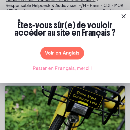
Responsable Helpdesk & Audiovisuel F/H - Paris - CDI - MOA
/ IT, Gestion de projet, Production audiovisuelle - Santé -
11/06/2026
Êtes-vous sûr(e) de vouloir
accéder au site en Français ?
Notre sélection de formations à impact
Voir en Anglais
Tu souhaites te réorienter mais tu ne sais pas par où
commencer ? Pas de panique, on te propose une
sélection de formations aux métiers de la transition
Rester en Français, merci !
écologique et solidaire !