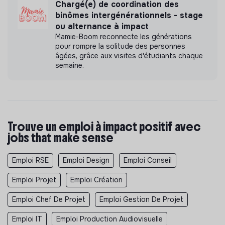
Chargé(e) de coordination des
l’adéquation des ressources SI aux besoins de MSF
binômes intergénérationnels - stage
France
ou alternance à impact
Dans le cadre du partage des bonnes pratiques,
Mamie-Boom reconnecte les générations
développer le travail avec ses homologues des
pour rompre la solitude des personnes
autres sections de MSF
âgées, grâce aux visites d'étudiants chaque
semaine.
Activités éventuelles :
Assurer le remplacement d’un membre de l’équipe sur
certaines tâches liées dans le cadre de la continuité
du service
Trouve un emploi à impact positif avec
Participer au traitement des demandes, problèmes
jobs that make sense
et incidents
Réaliser certaines tâches d’administration réseau et
Emploi RSE
Emploi Design
Emploi Conseil
systèmes
Gérer directement des projets SI/ICT comme chef
Emploi Projet
Emploi Création
de projets SI.
Emploi Chef De Projet
Emploi Gestion De Projet
Profil recherché
Emploi IT
Emploi Production Audiovisuelle
Conditions d'emploi