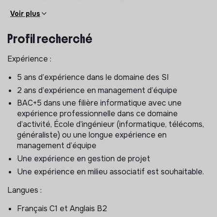
Définition et mise en œuvre du catalogue de
Voir plus
services
Définition et mise à jour des Politiques et Standards
Profil recherché
Représenter la DSI et s’assurer que les équipes en
soient les ambassadrices.
Expérience :
Garantir l’activité du support technique et de
5 ans d’expérience dans le domaine des SI
l’audiovisuel
2 ans d’expérience en management d’équipe
BAC+5 dans une filière informatique avec une
Fixer, en accord avec les principales parties
expérience professionnelle dans ce domaine
prenantes et les objectifs de la DSI, les critères de
d’activité, École d’ingénieur (informatique, télécoms,
réussite
généraliste) ou une longue expérience en
Support informatique : temps de réponse, taux de
management d’équipe
satisfaction, nombre de tickets résolus…
Une expérience en gestion de projet
Offre audiovisuelle : adéquation des équipements,
Une expérience en milieu associatif est souhaitable.
taux de satisfaction, nombre d’événements
complexes….
Langues :
Collecter, centraliser et analyser les informations ou
problèmes rencontrés par les utilisateurs dans le but
Français C1 et Anglais B2