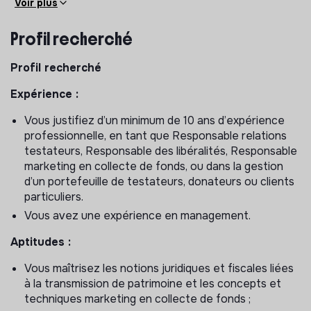
Voir plus
transmettre tout ou partie de leur patrimoine.
Profil recherché
Le pôle libéralités est actuellement composé de 3
personnes : une chargée de marketing et relations
Profil recherché
testateurs, un.e stagiaire et le/la responsable de pôle.
Expérience :
Activités principales :
Vous justifiez d’un minimum de 10 ans d’expérience
Stratégie, plans d’actions et budgets (15%)
professionnelle, en tant que Responsable relations
Proposer et piloter la stratégie pluriannuelle
testateurs, Responsable des libéralités, Responsable
ambitieuse de développement des ressources issues
marketing en collecte de fonds, ou dans la gestion
des libéralités ;
d’un portefeuille de testateurs, donateurs ou clients
particuliers.
Elaborer les plans d’actions annuels et les budgets
correspondants, en prospection et en fidélisation,
Vous avez une expérience en management.
suivre leur avancement et en rendre compte ;
Aptitudes :
Développer et entretenir les relations avec les
parties prenantes clés internes et externes pour le
Vous maîtrisez les notions juridiques et fiscales liées
développement de l’activité, en particulier les
à la transmission de patrimoine et les concepts et
réseaux de prescripteurs.
techniques marketing en collecte de fonds ;