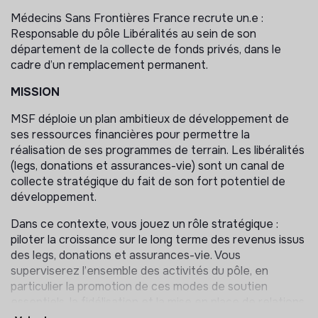
Médecins Sans Frontières France recrute un.e :
Responsable du pôle Libéralités au sein de son
département de la collecte de fonds privés, dans le
cadre d’un remplacement permanent.
MISSION
MSF déploie un plan ambitieux de développement de
ses ressources financières pour permettre la
réalisation de ses programmes de terrain. Les libéralités
(legs, donations et assurances-vie) sont un canal de
collecte stratégique du fait de son fort potentiel de
développement.
Dans ce contexte, vous jouez un rôle stratégique :
piloter la croissance sur le long terme des revenus issus
des legs, donations et assurances-vie. Vous
superviserez l’ensemble des activités du pôle, en
particulier la promotion de ces modes de soutien
essentiels, la fidélisation et la mise en place de relations
privilégiées avec celles et ceux qui envisagent de