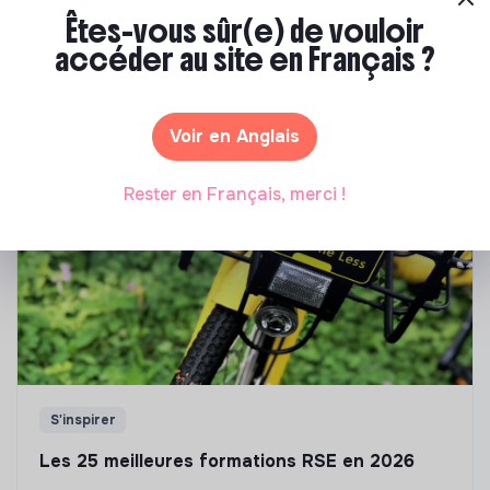
Êtes-vous sûr(e) de vouloir
Notre sélection de formations à impact
accéder au site en Français ?
Tu souhaites te réorienter mais tu ne sais pas par où
commencer ? Pas de panique, on te propose une
sélection de formations aux métiers de la transition
Voir en Anglais
écologique et solidaire !
Rester en Français, merci !
S'inspirer
Les 25 meilleures formations RSE en 2026