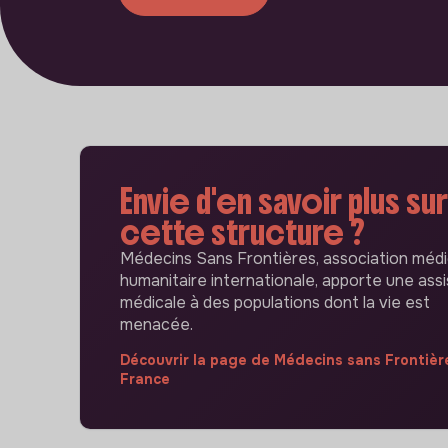
Envie d'en savoir plus sur
cette structure ?
Médecins Sans Frontières, association médi
humanitaire internationale, apporte une ass
médicale à des populations dont la vie est
menacée.
Découvrir la page de Médecins sans Frontièr
France