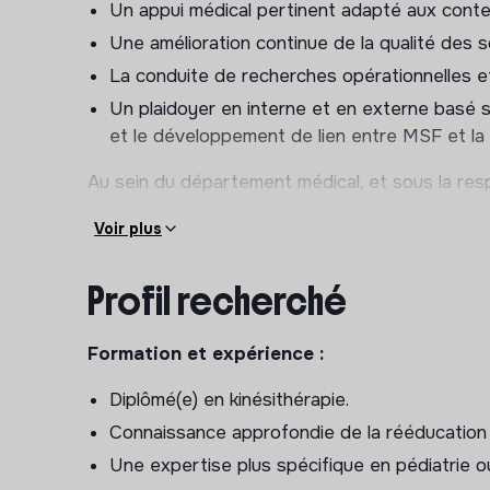
Un appui médical pertinent adapté aux cont
Une amélioration continue de la qualité des s
La conduite de recherches opérationnelles e
Un plaidoyer en interne et en externe basé s
et le développement de lien entre MSF et l
Au sein du département médical, et sous la resp
hospitalier, le.la référent.e a en rééducation su
Voir plus
dans son domaine de compétence : en 2024, M
en rééducation dans 19 différents hôpitaux ou c
Profil recherché
sessions de kinésithérapie et 6 187 sessions d’
hospitalisation ou en ambulatoire.
Formation et expérience :
Elle.il travaille en collaboration et synergie en 
hospitalier (et notamment l’autre référent(e) en 
Diplômé(e) en kinésithérapie.
fondation MSF, ainsi qu’avec l’ensemble des 
Connaissance approfondie de la rééducation
particulier le pôle santé des femmes et des enfan
Une expertise plus spécifique en pédiatrie 
hospitalière.