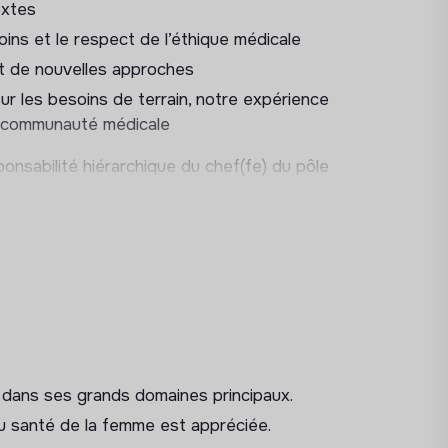
extes
oins et le respect de l’éthique médicale
t de nouvelles approches
ur les besoins de terrain, notre expérience
a communauté médicale
onsabilité hiérarchique du chef(fe) du pôle
pervise l’activité de l’ensemble des missions
CF OCP a admis 14 194 nouveaux patients
liniques répartis dans 10 pays. 184 431
ergothérapie ont été réalisées en
particulier avec les membres du pôle
rééducation, les référents chirurgie…), la
membres du Département Médical (en
 dans ses grands domaines principaux.
ts, soins infirmiers,…), et la gestion
ou santé de la femme est appréciée.