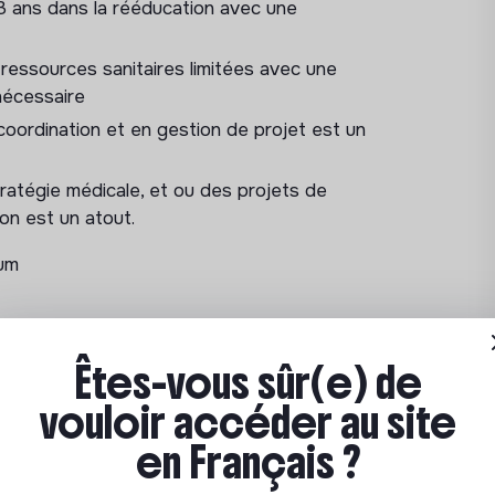
3 ans dans la rééducation avec une
 ressources sanitaires limitées avec une
 cellules et des terrains :
nécessaire
jets dans son domaine de spécialité
oordination et en gestion de projet est un
nant compte des contraintes spécifiques à
atégie médicale, et ou des projets de
ducation dans les différents contextes
on est un atout.
rophes naturelles, les conflits armés, les
mum
dures sont mis à la disposition des équipes,
es et en équipe.
t coordonner les réponses avec les
Êtes-vous sûr(e) de
irurgie, Pédiatrie, Infirmier, etc.).
de bonne argumentation.
vouloir accéder au site
la Fondation MSF (imprimante 3D pour
en Français ?
lés de la face ; brulure, santé de la
emandes sur le terrain.