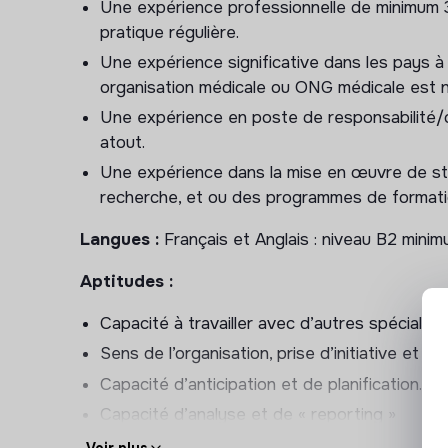
Une expérience professionnelle de minimum 
Principales responsabilités
pratique régulière.
Une expérience significative dans les pays à
Apporter un conseil et un support auprès des
organisation médicale ou ONG médicale est 
Participer à l’élaboration et au suivi des pro
Une expérience en poste de responsabilité/c
(urgences/programmes réguliers), tout en te
atout.
chaque contexte.
Une expérience dans la mise en œuvre de str
Faciliter la mise en place d’activités de réé
recherche, et ou des programmes de formati
d’intervention humanitaire tels que les catast
Langues :
Français et Anglais : niveau B2 mini
camps de réfugiés, etc….
S’assurer que les protocoles, outils et procé
Aptitudes :
pour assurer des soins de qualité.
Capacité à travailler avec d’autres spécialist
Répondre aux questions issues du terrain, e
référents d’autres spécialités si nécessaire (Ch
Sens de l’organisation, prise d’initiative et 
Collaborer avec l’équipe de rééducation de 
Capacité d’anticipation et de planification.
prothèses membre supérieur, masques pour bru
Capacité d’analyse et de « reporting »
femme et pédiatrie), suivre les résultats et d
Voir plus