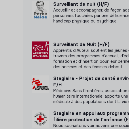
sa spécialité pour développer des pratiques
Surveillant de nuit (H/F)
ou culturelle, de leur âge, de leur sexe, de leur
matériels, stratégies, techniques, procédures
Accueillir et accompagner, de façon ada
de leur handicap ou d'autres aspects de leur id
personnes touchées par une déficience
Participer à la conception et la mise en œuvr
handicap physique ou psychique
Date limite de dépôt de candidatures :
30 av
Développer un réseau d’acteurs médicaux et 
Répondre aux sollicitations en dehors de 
Surveillant de Nuit (H/F)
Représenter MSF aux réunions inter agences 
Apprentis d'Auteuil soutient les jeunes 
travers des programmes d’accueil, d’éd
Participer à la plateforme télémédecine.
formation et d’insertion pour leur perm
des hommes et des femmes debout.
Participer à l’élaboration du catalogue conce
Stagiaire - Projet de santé env
F/H
Médecins Sans Frontières, association
humanitaire internationale, apporte une
médicale à des populations dont la vie
Stagiaire en appui aux program
filière protection de l'enfance (
Nous souhaitons voir advenir une soci