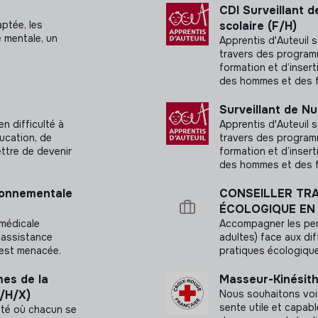
 et standards innovants (médicaments,
CDI Surveillant d
 orientation sexuelle, de leurs convictions,
, protocoles,…).
ptée, les
scolaire (F/H)
entité.
 mentale, un
Apprentis d'Auteuil s
e d’activités de recherche
travers des programm
ril 2026
de recherche dans sa spécialité.
formation et d’insert
des hommes et des 
MSF-OCP :
Surveillant de Nu
avec Humanité et Inclusion, le CICR, …
en difficulté à
Apprentis d'Auteuil s
ucation, de
travers des programm
ettre de devenir
formation et d’insert
des hommes et des 
rnant les items de physiothérapie.
ironnementale
CONSEILLER TRA
ÉCOLOGIQUE EN 
 médicale
Accompagner les per
 assistance
adultes) face aux di
 est menacée.
pratiques écologique
mes de la
Masseur-Kinésit
F/H/X)
Nous souhaitons voi
sente utile et capab
été où chacun se