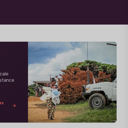
cale
istance
es