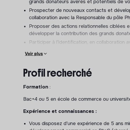
grands donateurs avérés et potentiels de vot
Prospecter de nouveaux contacts et dévelop
collaboration avec la Responsable du pôle Ph
Proposer des actions relationnelles ciblées e
développer la contribution des grands donat
Participer à l’identification, en collaborati
prospects
Voir plus
Identifier, en collaboration avec les départ
proposer aux grands donateurs ou fondation
Profil recherché
façon ciblée, argumentée et pertinente.
En collaboration avec la rédactrice, concevoi
Formation
:
financement, ainsi que les supports de commun
Assurer le suivi des dons des donateurs et f
Bac+4 ou 5 en école de commerce ou universit
de soutien et programme d’engagement, suivi 
Expérience et connaissances :
etc.
Mener les campagnes marketing à destination
Vous disposez d’une expérience de 5 ans mi
courriers et emails relationnels, événements, 