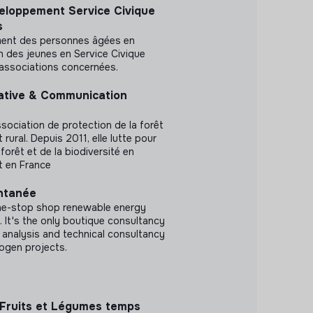
eloppement Service Civique
s
ement des personnes âgées en
n des jeunes en Service Civique
/associations concernées.
ative & Communication
ssociation de protection de la forêt
ural. Depuis 2011, elle lutte pour
 forêt et de la biodiversité en
t en France
ntanée
one-stop shop renewable energy
 It's the only boutique consultancy
 analysis and technical consultancy
ogen projects.
 Fruits et Légumes temps