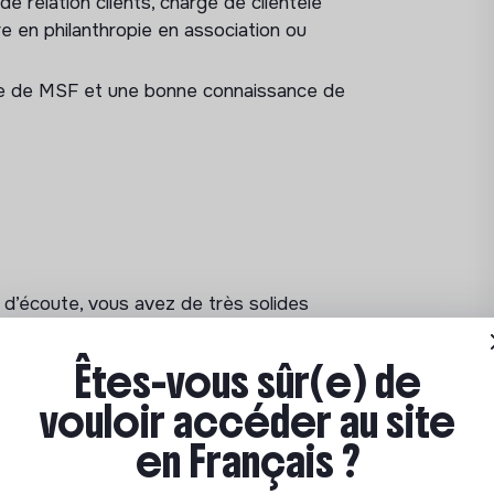
relation clients, chargé de clientèle
s réseaux internes et externes de MSF
re en philanthropie en association ou
ntification de nouveaux leviers de
ale de MSF et une bonne connaissance de
timisation des outils CRM et reporting
développement de la philanthropie privée et
bilans et reportings ;
et d’écoute, vous avez de très solides
sation et de prospection du service
nt le développement, la prospection et le
Êtes-vous sûr(e) de
e d’initiative. Vous aimez travailler en
vouloir accéder au site
ielle et réglementaire sur la collecte auprès
en Français ?
 les tendances économiques, financières,
organisée.
 ;