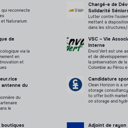
Chargé-e de Dév
 qui reconnecte
Solidarité Sénior
ues
Lutter contre l'isol
 et Naturarium
mettant à dispositio
dans les structures
ique de
VSC – Vie Associ
Interne
cologique via la
Envol Vert est une a
agnement en
et de développement r
rénovation et
la préservation de la
ques
Colombie au Pérou e
eur.rice
Candidature spo
n antenne du
Clean Horizon is a 
storage consultancy.
to offer both market
ionnière du
on storage and hydr
artenaire
dans le
 boutiques
Adjoint de rayon