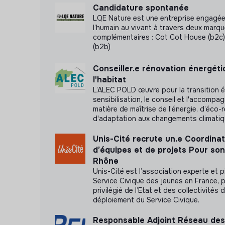
Candidature spontanée
Date limite de dépôt de candidatures
LQE Nature est une entreprise engagée
l’humain au vivant à travers deux marq
complémentaires : Cot Cot House (b2c)
23 avril 2026
(b2b)
Conseiller.e rénovation énergét
l'habitat
L’ALEC POLD œuvre pour la transition é
sensibilisation, le conseil et l'accomp
matière de maîtrise de l’énergie, d’éco-
d'adaptation aux changements climati
Unis-Cité recrute un.e Coordinat
d’équipes et de projets Pour so
Rhône
Unis-Cité est l’association experte et p
Service Civique des jeunes en France, p
privilégié de l’Etat et des collectivités 
déploiement du Service Civique.
Responsable Adjoint Réseau des