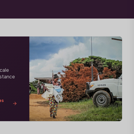
cale
istance
es