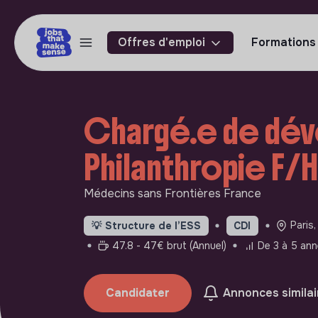
Offres d'emploi
Formations
Chargé.e de dév
Philanthropie F/H
Médecins sans Frontières France
Paris,
💡
Structure de l’ESS
CDI
47.8 - 47€ brut (Annuel)
De 3 à 5 ann
Candidater
Annonces similai