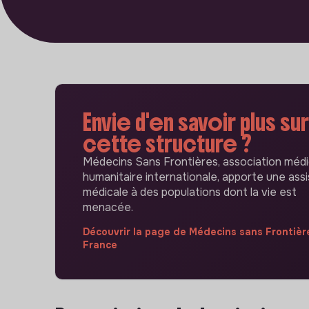
Envie d'en savoir plus sur
cette structure ?
Médecins Sans Frontières, association médi
humanitaire internationale, apporte une ass
médicale à des populations dont la vie est
menacée.
Découvrir la page de Médecins sans Frontièr
France