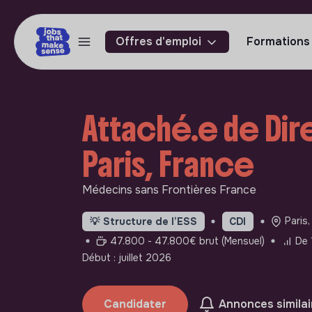
Offres d'emploi
Formations
Attaché.e de Dir
Paris, France
Médecins sans Frontières France
Paris,
💡
Structure de l’ESS
CDI
47.800 - 47.800€ brut (Mensuel)
De 
Début : juillet 2026
Candidater
Annonces similai