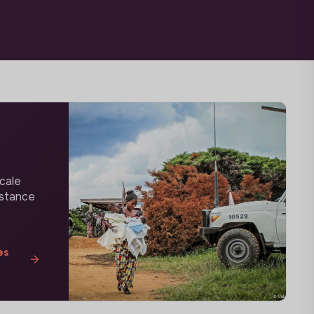
cale
istance
es