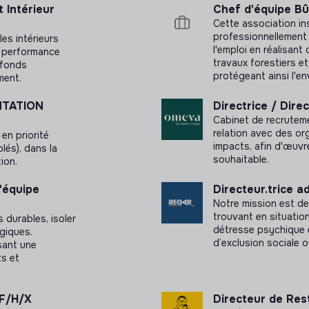
 Intérieur
Chef d'équipe B
Cette association in
es activités du département
professionnellement
es intérieurs
l'emploi en réalisa
et performance
ues
travaux forestiers e
afonds
protégeant ainsi l'e
ment.
NTATION
Directrice / Dir
Cabinet de recrutem
nants
relation avec des or
en priorité
impacts, afin d'œuvr
olés), dans la
souhaitable.
ion.
'équipe
Directeur.trice ad
Notre mission est de
trouvant en situation
 durables, isoler
détresse psychique e
giques.
d’exclusion sociale o
ssant une
ts et
 F/H/X
Directeur de Rest