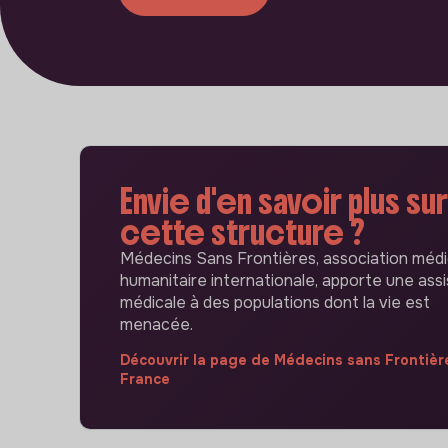
Envie d'en savoir plus sur
cette structure ?
Médecins Sans Frontières, association médi
humanitaire internationale, apporte une ass
médicale à des populations dont la vie est
menacée.
Découvrir la page de Médecins sans Frontièr
France