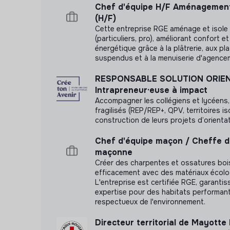
Elabore le budget avec la direction générale
Chef d'équipe H/F Aménagement
(H/F)
Assure le suivi budgétaire pour l’ensemble d
Cette entreprise RGE aménage et isole l
(particuliers, pro), améliorant confort 
Dans le cadre du suivi de dossiers spécifiq
énergétique grâce à la plâtrerie, aux pl
suspendus et à la menuiserie d'agence
Collecte et synthétise des informations
Rédige et met en forme de documents
RESPONSABLE SOLUTION ORIE
Intrapreneur·euse à impact
Sollicite et coordonne les différents interve
Accompagner les collégiens et lycéens, 
fragilisés (REP/REP+, QPV, territoires is
construction de leurs projets d’orientat
Chef d'équipe maçon / Cheffe d
maçonne
Créer des charpentes et ossatures bois
efficacement avec des matériaux écolo
L'entreprise est certifiée RGE, garanti
expertise pour des habitats performan
respectueux de l'environnement.
Directeur territorial de Mayotte