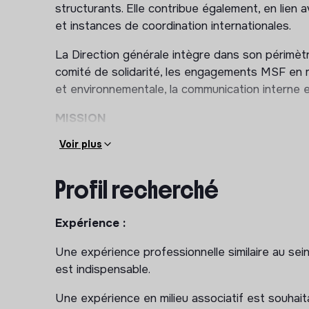
structurants. Elle contribue également, en lie
et instances de coordination internationales.
La Direction générale intègre dans son périmètre
comité de solidarité, les engagements MSF en 
et environnementale, la communication interne 
MISSION
Voir plus
Sous la responsabilité hiérarchique de la Directr
l’emploi :
Profil recherché
Assure le secrétariat de la directrice génér
Gère l’agenda de la directrice générale et orie
Expérience :
interlocuteurs appropriés
Une expérience professionnelle similaire au se
Prépare et organise les visites terrain et d
est indispensable.
Rédige, si nécessaire, mails et courriers pour
Une expérience en milieu associatif est souhait
Assure la relecture et la traduction de docu