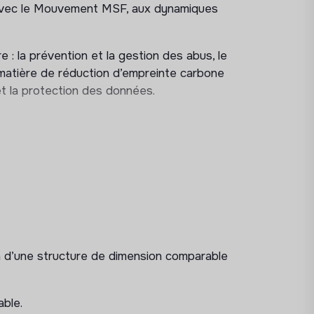
n avec le Mouvement MSF, aux dynamiques
 : la prévention et la gestion des abus, le
matière de réduction d’empreinte carbone
et la protection des données.
ice générale, les activités principales de
ale
nte les sollicitations vers les
in d’une structure de dimension comparable
éplacements internationaux
 le compte de la directrice générale
able.
ments