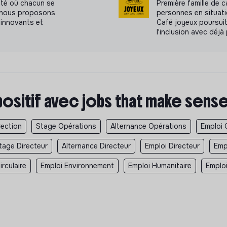
été où chacun se
Première famille de 
a, nous proposons
personnes en situati
innovants et
Café joyeux poursuit
l'inclusion avec déjà
positif avec jobs that make sens
rection
Stage Opérations
Alternance Opérations
Emploi 
tage Directeur
Alternance Directeur
Emploi Directeur
Emp
rculaire
Emploi Environnement
Emploi Humanitaire
Emplo