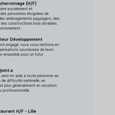
ûcheronnage (H/F)
sère socialement et
 des personnes éloignées de
nt des aménagements paysagers, des
t des constructions bois durables,
nvironnement.
ecteur Développement
ent engagé, nous vous mettons en
ganisations soucieuses de leurs
er ensemble pour un futur
joint.e
 venir en aide à toute personne se
 de difficulté matérielle, en
t plus généralement en situation
u professionnelle.
aurant H/F - Lille