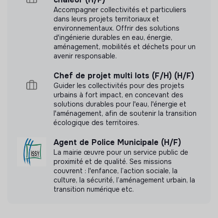
· Proposer des améliorations continues pour réduire la
Accompagner collectivités et particuliers
complexité, améliorer l’expérience utilisateur et
dans leurs projets territoriaux et
renforcer la sécurité et la résilience du parc.
environnementaux. Offrir des solutions
d'ingénierie durables en eau, énergie,
aménagement, mobilités et déchets pour un
avenir responsable.
Chef de projet multi lots (F/H) (H/F)
Guider les collectivités pour des projets
urbains à fort impact, en concevant des
solutions durables pour l'eau, l'énergie et
l'aménagement, afin de soutenir la transition
écologique des territoires.
Agent de Police Municipale (H/F)
La mairie œuvre pour un service public de
proximité et de qualité. Ses missions
couvrent : l'enfance, l’action sociale, la
culture, la sécurité, l’aménagement urbain, la
transition numérique etc.