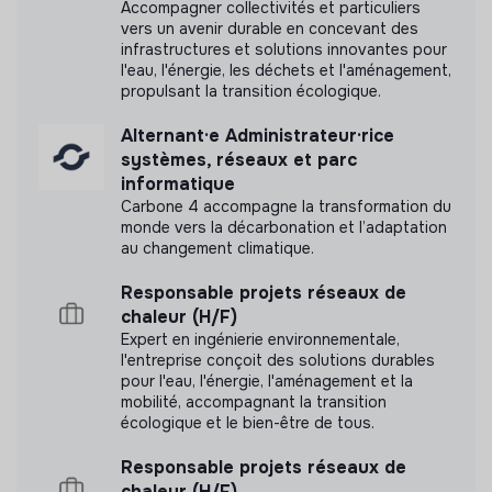
pu obtenir.
Accompagner collectivités et particuliers
· Résoudre les incidents complexes liés au poste de
vers un avenir durable en concevant des
infrastructures et solutions innovantes pour
travail (OS, déploiement, configuration, cohérence
l'eau, l'énergie, les déchets et l'aménagement,
applicative).
propulsant la transition écologique.
Documents
· Formaliser les procédures, modes opératoires et
Alternant·e Administrateur·rice
bonnes pratiques pour les équipes Helpdesk et IT
systèmes, réseaux et parc
N'a pas encore communiqué de documents de
Opérationnel.
informatique
transparence
Carbone 4 accompagne la transformation du
· Contribuer à la réduction des incidents récurrents par
monde vers la décarbonation et l’adaptation
l’amélioration des images, des politiques et des
au changement climatique.
déploiements.
Responsable projets réseaux de
Contribution aux projets & amélioration continue :
chaleur (H/F)
Expert en ingénierie environnementale,
· Participer aux projets IT impactant le poste de travail
l'entreprise conçoit des solutions durables
(nouveaux outils, nouvelles applis transverses,
pour l'eau, l'énergie, l'aménagement et la
migrations d’OS, projets sécurité).
mobilité, accompagnant la transition
écologique et le bien-être de tous.
· Évaluer l’impact des projets sur les images, Intune, les
politiques de configuration et la sécurité du poste.
Responsable projets réseaux de
chaleur (H/F)