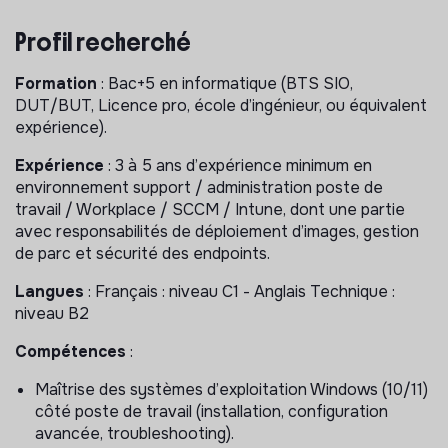
· Concevoir et maintenir les images standardisées
(siège, terrain, nomades) de postes de travail et leur
Profil recherché
socle applicatif de base (OS, drivers, outils communs,
sécurité).
Formation
: Bac+5 en informatique (BTS SIO,
DUT/BUT, Licence pro, école d’ingénieur, ou équivalent
· Coordonner les phases de validation par les
expérience).
responsables des systèmes applicatifs, les éditeurs de
logiciels et les utilisateurs.
Expérience
: 3 à 5 ans d’expérience minimum en
environnement support / administration poste de
· Planifier, réaliser et documenter régulièrement les
travail / Workplace / SCCM / Intune, dont une partie
mises à jour des images (patchs, nouvelles versions
avec responsabilités de déploiement d’images, gestion
d’applications, évolutions Microsoft, durcissements).
de parc et sécurité des endpoints.
· Réaliser et mettre à jour les guides utilisateurs et la
Langues
: Français : niveau C1 - Anglais Technique :
documentation à destination des équipes ICT siège et
niveau B2
terrain.
Compétences
:
Administration de l’outillage d’imaging et de déploiement
:
Maîtrise des systèmes d’exploitation Windows (10/11)
côté poste de travail (installation, configuration
· Implémenter et administrer la plateforme de
avancée, troubleshooting).
déploiement (MDT / Autopilot / autre, selon l’outillage