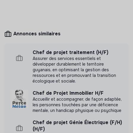
Plus d'informations
configuration des dispositifs de sécurité (EDR, OS à jour
et patché, patchs de sécurité applicatifs) sur l’ensemble
Site internet
Association
du parc.
Entre 250 et 2000
Santé
· Coordonner les déploiements par anneaux des actions
salariés
Annonces similaires
préventives et correctives (postes sans agent, agent
en erreur, etc.).
· Collaborer avec le RSSI / SOC pour l’analyse et le
Chef de projet traitement (H/F)
Mesure d'impact
traitement des incidents remontés depuis l’EDR.
Assurer des services essentiels et
développer durablement le territoire
· Participer à la mise en œuvre des politiques de
guyanais, en optimisant la gestion des
Médecins sans Frontières France n'a pas encore
ressources et en promouvant la transition
sécurité liées au poste de travail (chiffrement, contrôle
transmis de mesure d'impact
écologique et sociale.
des périphériques, durcissement du navigateur, etc.)
Chef de Projet Immobilier H/F
· Produire des tableaux de bord et des rapports pour la
Accueillir et accompagner, de façon adaptée,
DSI / direction.
les personnes touchées par une déficience
Labels et certifications
mentale, un handicap physique ou psychique
Support de niveau 3 et expertise :
Cette structure n'a pas souhaité nous
Chef de projet Génie Électrique (F/H)
· Être le référent technique sur le poste de travail pour
communiquer les labels ou certifications qu'elle a
(H/F)
les équipes Helpdesk et IT opérationnel.