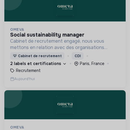
OMEVA
social sustainability manager
Cabinet de recrutement engagé, nous vous
mettons en relation avec des organisations
soucieuses de leurs impacts, afin d'œuvrer
💡
Cabinet de recrutement
CDI
ensemble pour un futur souhaitable.
2 labels et certifications
Paris, France
Recrutement
Aujourd'hui
OMEVA