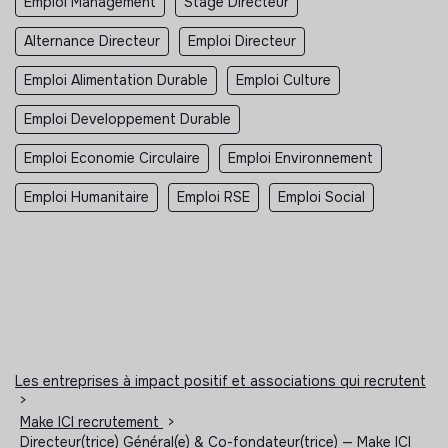
Emploi Management
Stage Directeur
Alternance Directeur
Emploi Directeur
Emploi Alimentation Durable
Emploi Culture
Emploi Developpement Durable
Emploi Economie Circulaire
Emploi Environnement
Emploi Humanitaire
Emploi RSE
Emploi Social
Les entreprises à impact positif et associations qui recrutent
>
Make ICI recrutement
>
Directeur(trice) Général(e) & Co-fondateur(trice) — Make ICI