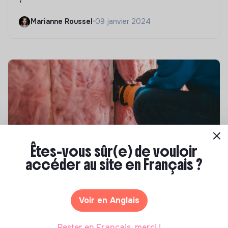
Marianne Roussel
•
09 janvier 2024
Êtes-vous sûr(e) de vouloir
accéder au site en Français ?
Compétences & formations
Top 8 des formations en rénovation
énergétique des bâtiments
Voir en Anglais
Marianne Roussel
•
21 janvier 2025
Rester en Français, merci !