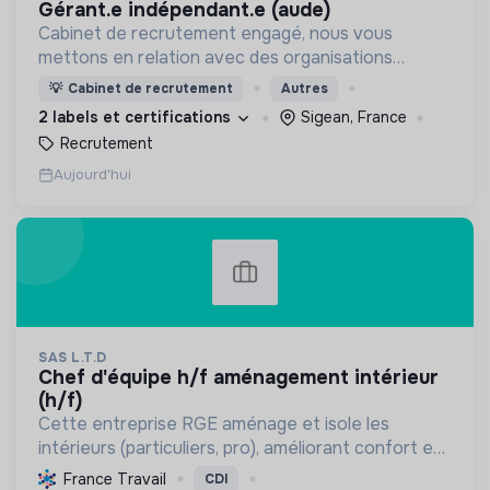
gérant.e indépendant.e (aude)
Cabinet de recrutement engagé, nous vous
mettons en relation avec des organisations
soucieuses de leurs impacts, afin d'œuvrer
💡
Cabinet de recrutement
Autres
ensemble pour un futur souhaitable.
2 labels et certifications
Sigean, France
Recrutement
Aujourd'hui
SAS L.T.D
chef d'équipe h/f aménagement intérieur
(h/f)
Cette entreprise RGE aménage et isole les
intérieurs (particuliers, pro), améliorant confort et
performance énergétique grâce à la plâtrerie, aux
France Travail
CDI