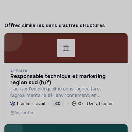
Offres similaires dans d'autres structures
APECITA
responsable technique et marketing
region sud (h/f)
Faciliter l'emploi qualifié dans l'agriculture,
l'agroalimentaire et l'environnement, en
promouvant l'agroécologie et les biosolutions pour
France Travail
30 - Uzès, France
CDI
une transition durable et respectueuse de la
Aujourd'hui
nature.