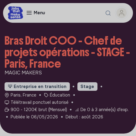
Menu
Bras Droit COO - Chef de
projets opérations - STAGE -
Paris, France
MAGIC MAKERS
💡
Entreprise en transition
Stage
Paris, France
Éducation
Télétravail ponctuel autorisé
900 - 1200€ brut (Mensuel)
De 0 à 3 année(s) d'exp.
Publiée le 06/05/2026
Début : août 2026