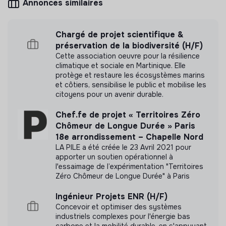
Annonces similaires
Interface entre les équipes commerciales et
opérationnelles pour assurer la bonne coordination
des projets
Mesure d'impact
Chargé de projet scientifique &
Vie d’équipe et amélioration continue – 15%
préservation de la biodiversité (H/F)
MAGIC MAKERS n'a pas encore transmis de
Cette association oeuvre pour la résilience
mesure d'impact
Participation aux temps collectifs (réunions d’équipe,
climatique et sociale en Martinique. Elle
séminaires…)
protège et restaure les écosystèmes marins
et côtiers, sensibilise le public et mobilise les
Contribution à l’animation de l’équipe Ops
citoyens pour un avenir durable.
(préparation de points hebdomadaires, partage
d’informations)
Chef.fe de projet « Territoires Zéro
Labels et certifications
Participation aux réflexions stratégiques sur les
Chômeur de Longue Durée » Paris
opérations et l’amélioration continue
18e arrondissement – Chapelle Nord
Cette structure n'a pas souhaité nous
LA PILE a été créée le 23 Avril 2021 pour
communiquer les labels ou certifications qu'elle a
🌱 Ce que tu vas apprendre
apporter un soutien opérationnel à
pu obtenir.
l'essaimage de l’expérimentation "Territoires
Gestion de projets opérationnels de A à Z
Zéro Chômeur de Longue Durée" à Paris
Coordination d’équipes terrain
Ingénieur Projets ENR (H/F)
Relation partenaires et développement commercial
Concevoir et optimiser des systèmes
Documents
Structuration et amélioration de process
industriels complexes pour l'énergie bas