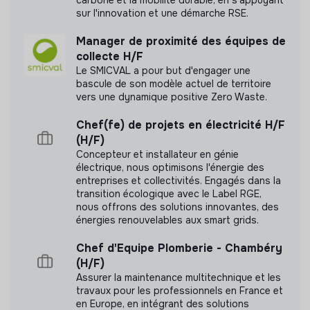
carbone et la mobilité durable, en s'appuyant
📆
Lieu / Calendrier / Organisation :
N'a pas encore communiqué de documents de
sur l'innovation et une démarche RSE.
transparence
Dates :
démarrage espéré pour mi-aout ou début
Manager de proximité des équipes de
Septembre jusqu’à fin Décembre - Janvier
collecte H/F
Lieu :
Locaux de l’entreprise situé au 23 Avenue
Le SMICVAL a pour but d'engager une
Daumesnil, 75 012. Déplacement régulier à prévoir
bascule de son modèle actuel de territoire
vers une dynamique positive Zero Waste.
dans Paris et petite couronne.
Possibilité de distanciel ponctuellement après une
Chef(fe) de projets en électricité H/F
période d’intégration
(H/F)
Concepteur et installateur en génie
📧 Contrat
électrique, nous optimisons l'énergie des
entreprises et collectivités. Engagés dans la
Stage conventionné à temps plein 35h par semaine du
transition écologique avec le Label RGE,
lundi au vendredi avec intervention ponctuelle le samedi
nous offrons des solutions innovantes, des
(récupération)
énergies renouvelables aux smart grids.
Rémunération de 900€ bruts par mois (L3) à 1200€
Chef d'Equipe Plomberie - Chambéry
bruts (Master 2)
(H/F)
Assurer la maintenance multitechnique et les
travaux pour les professionnels en France et
en Europe, en intégrant des solutions