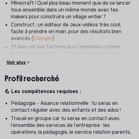
Minecraft ! Quel plus beau moment que de se lancer
tous ensemble dans un même monde avec tes
makers pour construire un village entier ?
Construct : un éditeur de Jeux-vidéos très cool,
facile à prendre en main, pour des résultats bien
avancés (
Exemple
)
Et bien sûr des technos plus complexes comme
Python, Unity, HTML, …Dans ces ateliers, il sera
question de Machines Learning, de bots Discord et
Voir plus
d’IA !
Profil recherché
Tu l’auras compris, chez Magic Makers, s’amuser est
carrément accessible !
💪 Les compétences requises :
En lien direct avec le Responsable des Opérations, et
Pédagogie - Aisance relationnelle : tu seras en
en tant que Chef de projet, tu seras au cœur de
contact régulier avec des enfants et des ados !
l’activité de Magic Makers, participant à des missions
opérationnelles en logistique, animation et formation.
Travail en groupe car tu seras en contact avec
l’ensemble des services de l’entreprise : les
🎯 Tes missions:
opérations, la pédagogie, le service relation parents,
…