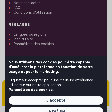
Nous contacter
FAQ
Conditions d'utilisation
RÉGLAGES
Langues ou régions
Plan du site
Paramètres des cookies
Nous utilisons des cookies pour être capable
d'améliorer la plateforme en fonction de votre
SUIVEZ-NOUS
usage et pour le marketing.
Cliquez sur accepter pour une meilleure expérience
utilisateur sur notre application.
Attention cette annonce a été publiée il y a
© 2026 jobs that makesense.
Paramètres des cookies.
plus de 60 jours (le 06/05/2026) et est sans
doute expirée ou non mise à jour.
J'accepte
Je refuse