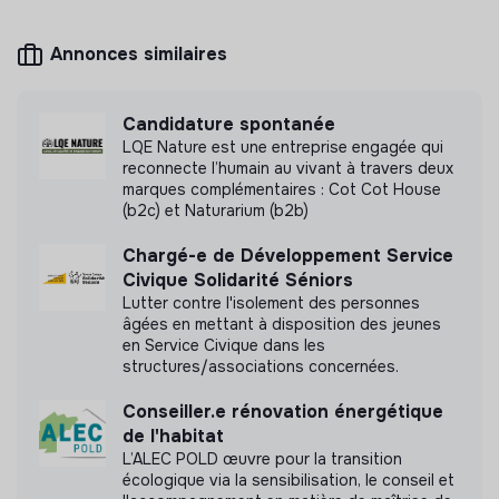
Annonces similaires
Mesure d'impact
Candidature spontanée
LQE Nature est une entreprise engagée qui
Madison Communication n'a pas encore transmis
reconnecte l’humain au vivant à travers deux
de mesure d'impact
marques complémentaires : Cot Cot House
(b2c) et Naturarium (b2b)
Chargé-e de Développement Service
Civique Solidarité Séniors
Labels et certifications
Lutter contre l'isolement des personnes
âgées en mettant à disposition des jeunes
Cette structure n'a pas souhaité nous
en Service Civique dans les
structures/associations concernées.
communiquer les labels ou certifications qu'elle a
pu obtenir.
Conseiller.e rénovation énergétique
de l'habitat
L’ALEC POLD œuvre pour la transition
écologique via la sensibilisation, le conseil et