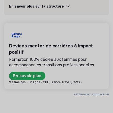
Responsable et RSE Agences Actives .
En savoir plus sur la structure
Découvrir
Suivre
💡
Partenaire de la transition
Deviens mentor de carrières à impact
La mission de cette structure est d’aider les
entreprises ou les citoyens à améliorer leur
positif
impact environnemental et social. Par exemple le
Formation 100% dédiée aux femmes pour
conseil en RSE, la formation, la sensibilisation aux
accompagner les transitions professionnelles
enjeux de la transition, les médias,…
En savoir plus
9 semaines • En ligne • CPF, France Travail, OPCO
Plus d'informations
Partenariat sponsorisé
Site internet
Entreprise
Marketing /
< 15 personnes
Communication