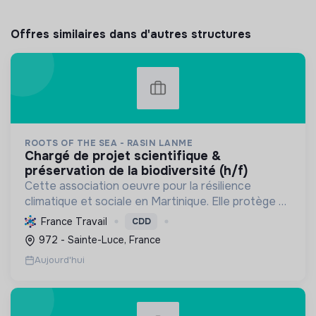
Offres similaires dans d'autres structures
ROOTS OF THE SEA - RASIN LANME
chargé de projet scientifique &
préservation de la biodiversité (h/f)
Cette association oeuvre pour la résilience
climatique et sociale en Martinique. Elle protège et
restaure les écosystèmes marins et côtiers,
France Travail
CDD
sensibilise le public et mobilise les citoyens pour un
972 - Sainte-Luce, France
aven...
Aujourd'hui