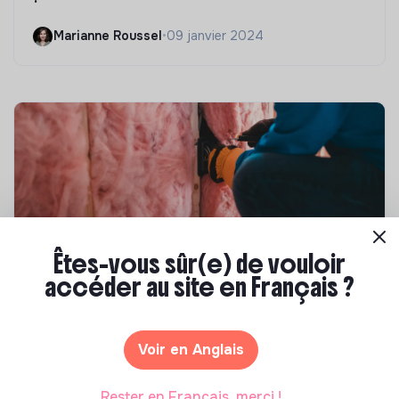
Marianne Roussel
•
09 janvier 2024
Êtes-vous sûr(e) de vouloir
accéder au site en Français ?
Compétences & formations
Top 8 des formations en rénovation
énergétique des bâtiments
Voir en Anglais
Marianne Roussel
•
21 janvier 2025
Rester en Français, merci !