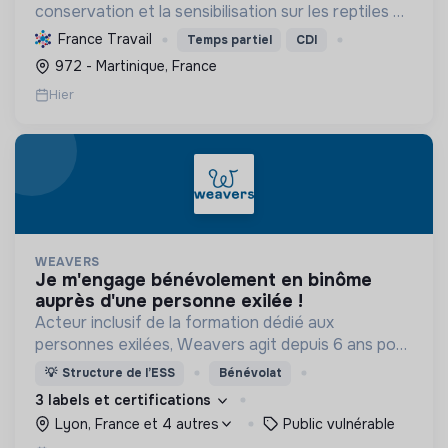
conservation et la sensibilisation sur les reptiles et
amphibiens. Elle protège ces espèces et leurs
France Travail
Temps partiel
CDI
habitats, améliore les connaissances scientifiques
972 - Martinique, France
et promeut...
Hier
WEAVERS
je m'engage bénévolement en binôme
auprès d'une personne exilée !
Acteur inclusif de la formation dédié aux
personnes exilées, Weavers agit depuis 6 ans pour
construire une société accueillante et résiliente.
💡
Structure de l’ESS
Bénévolat
3 labels et certifications
Lyon, France et 4 autres
Public vulnérable