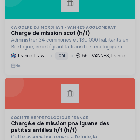
CA GOLFE DU MORBIHAN - VANNES AGGLOMERAT
charge de mission scot (h/f)
Administrer 34 communes et 180 000 habitants en
Bretagne, en intégrant la transition écologique et
sociale par une planification résiliente, des achats
France Travail
56 - VANNES, France
CDI
durables et le soutien à l'économie verte.
Hier
SOCIETE HERPETOLOGIQUE FRANCE
chargé.e de mission pna iguane des
petites antilles h/f (h/f)
Cette association œuvre à l'étude, la