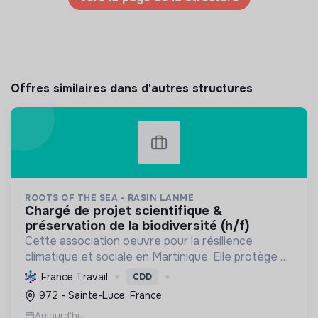
Offres similaires dans d'autres structures
ROOTS OF THE SEA - RASIN LANME
chargé de projet scientifique &
préservation de la biodiversité (h/f)
Cette association oeuvre pour la résilience
climatique et sociale en Martinique. Elle protège et
restaure les écosystèmes marins et côtiers,
France Travail
CDD
sensibilise le public et mobilise les citoyens pour un
972 - Sainte-Luce, France
aven...
Aujourd'hui