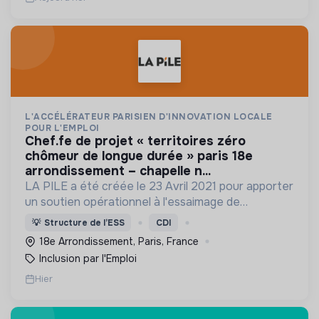
L'ACCÉLÉRATEUR PARISIEN D'INNOVATION LOCALE
POUR L'EMPLOI
chef.fe de projet « territoires zéro
chômeur de longue durée » paris 18e
arrondissement – chapelle n...
LA PILE a été créée le 23 Avril 2021 pour apporter
un soutien opérationnel à l'essaimage de
l’expérimentation "Territoires Zéro Chômeur de
💡
Structure de l’ESS
CDI
Longue Durée" à Paris
18e Arrondissement, Paris, France
Inclusion par l'Emploi
Hier