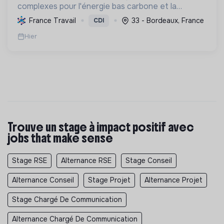
complexes pour l'énergie bas carbone et la
mobilité durable, en s'appuyant sur l'innovation et
France Travail
33 - Bordeaux, France
CDI
une démarche RSE.
Hier
Trouve un stage à impact positif avec
jobs that make sense
Stage RSE
Alternance RSE
Stage Conseil
Alternance Conseil
Stage Projet
Alternance Projet
Stage Chargé De Communication
Alternance Chargé De Communication