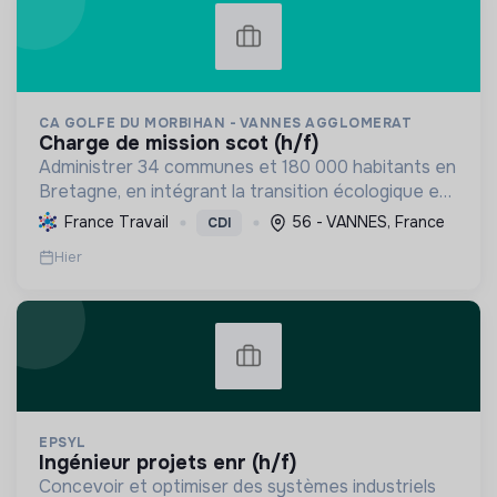
CA GOLFE DU MORBIHAN - VANNES AGGLOMERAT
charge de mission scot (h/f)
Administrer 34 communes et 180 000 habitants en
Bretagne, en intégrant la transition écologique et
sociale par une planification résiliente, des achats
France Travail
56 - VANNES, France
CDI
durables et le soutien à l'économie verte.
Hier
EPSYL
ingénieur projets enr (h/f)
Concevoir et optimiser des systèmes industriels