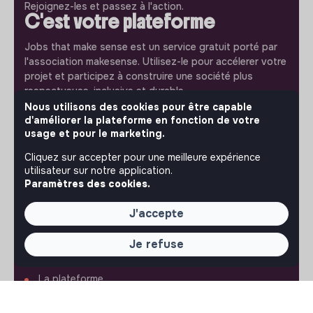
Rejoignez-les et passez à l'action.
C'est votre plateforme
Jobs that make sense est un service gratuit porté par
l'association makesense. Utilisez-le pour accélerer votre
projet et participez à construire une société plus
respectueuse, inclusive et durable.
Notre application mobile
Nous utilisons des cookies pour être capable
d'améliorer la plateforme en fonction de votre
Ne ratez jamais un message d’un recruteur. Recevez une
usage et pour le marketing.
notification et répondez simplement depuis l’app.
Cliquez sur accepter pour une meilleure expérience
utilisateur sur notre application.
iPhone
Android
Paramètres des cookies.
J'accepte
Je refuse
À PROPOS
La plateforme
Notre mission et notre impact
L'association makesense