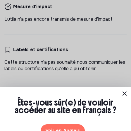
Mesure d'impact
Lutila n'a pas encore transmis de mesure d'impact
Labels et certifications
Cette structure n'a pas souhaité nous communiquer les
labels ou certifications qu'elle a pu obtenir.
Documents
Êtes-vous sûr(e) de vouloir
accéder au site en Français ?
N'a pas encore communiqué de documents de
transparence
Voir en Anglais