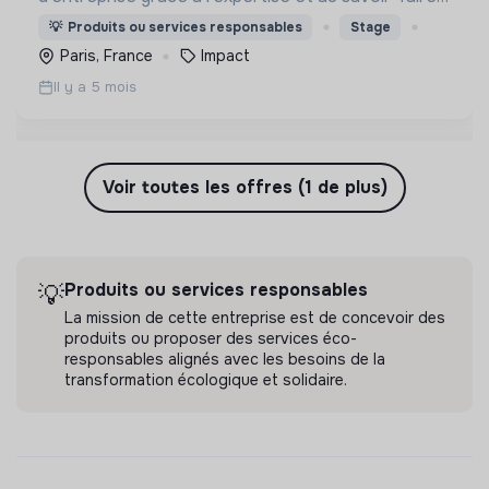
des acteurs de l'ESS autour de notre triptyque :
💡
Produits ou services responsables
Stage
Cohésion x Apprentissage x Impact
Paris, France
Impact
Il y a 5 mois
Voir toutes les offres (1 de plus)
Produits ou services responsables
💡
La mission de cette entreprise est de concevoir des
produits ou proposer des services éco-
responsables alignés avec les besoins de la
transformation écologique et solidaire.