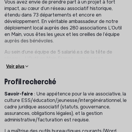
Vous avez envie de prendre part à un projet à fort
impact, au cœur d’un réseau associatif historique,
étendu dans 73 départements et encore en
développement. En véritable ambassadeur de notre
déploiement local auprès des 280 associations L’Outil
en Main, vous êtes les yeux et les oreilles de l’équipe
auprès des bénévoles.
Au sein d’une équipe de 5 salarié.e.s de la tête de
réseau – L’Outil en Main France -, vous serez
rattaché(e) à la Cheffe de projet Finance et
Voir plus
Administration et à la Cheffe de projet Partenariat et
Développement.
Profil recherché
Principales missions
Savoir-faire
: Une appétence pour la vie associative, la
culture ESS/éducation/jeunesse/intergénérationnel, le
Animation de la communauté
cadre juridique associatif (statuts, gouvernance,
-> Être le support des 280 associations : standard
assurances, obligations légales), et la gestion
téléphonique ouvert plusieurs jours par semaine,
administrative/facturation est requise.
échanges de mails, rencontres terrain
La maîtrise des outils bureautiques courants (Word,