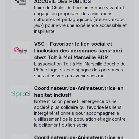
Développement
ACCUEIL DES PUBLICS
Faire du Chalet du Parc un espace vivant et
- Entretien final avec le Président et la Directrice
engagé, en proposant des animations
générale
culturelles et pédagogiques (ateliers, expos,
jeux) pour vivre une expérience accessible et
Labels et certifications
inspirante.
Cette structure n'a pas souhaité nous
VSC - Favoriser le lien social et
communiquer les labels ou certifications qu'elle a
l’inclusion des personnes sans-abri
pu obtenir.
chez Toit à Moi Marseille BDR
L'association Toit à Moi Marseille Bouche du
Rhône loge et accompagne des personnes
sans abris vers un avenir sans rue.
Documents
Coordinateur.ice-Animateur.trice en
habitat inclusif
Bilan financier
Notre mission permet l’émergence d’une
société plus solidaire qui favorise les liens
Raison d'être
intergénérationnels pour accompagner le
Communiqué sur la mission de l'entreprise
vieillissement de la population et agir contre
Statuts juridiques de l'entreprise
le délitement du lien social
Coordinateur.ice-Animateur.trice en