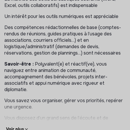
-> Accompagner les associations tout au long de leur
Excel, outils collaboratifs) est indispensable
vie concernant les aspects juridiques, assurances,
logistiques, sécurité et communication
Un intérêt pour les outils numériques est appréciable
-> Gérer les demandes de financement des
Des compétences rédactionnelles de base (comptes-
associations vers L’Outil en Main France
rendus de réunions, guides pratiques à l’usage des
associations, courriers officiels…) et en
-> Traiter les demandes externes : familles, partenaires,
logistique/administratif (demandes de devis,
bénévoles
réservations, gestion de plannings…) sont nécessaires
-> Enregistrer et contrôler les paiements entrants liés
Savoir-être :
Polyvalent(e) et réactif(ve), vous
aux cotisations et commandes des associations
naviguez entre animation de communauté,
accompagnement des bénévoles, projets inter-
Participation à la vie associative
associatifs et appui numérique avec rigueur et
diplomatie.
-> Participer aux événements des associations locales
(rencontres régionales, démonstrations métiers…)
Vous savez vous organiser, gérer vos priorités, repérer
une urgence.
-> Contribuer à l’organisation et participer aux
événements nationaux : salons, Assemblée Générale
Vous disposez d’un grand sens de l’écoute et de
nationale, journée nouvelles associations, séminaire des
l’analyse des besoins. Pédagogue, vous rendez
délégués territoriaux
Voir plus