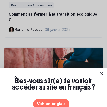
Compétences & formations
Comment se former à la transition écologique
?
Marianne Roussel
•
09 janvier 2024
Êtes-vous sûr(e) de vouloir
accéder au site en Français ?
Compétences & formations
Voir en Anglais
Top 8 des formations en rénovation