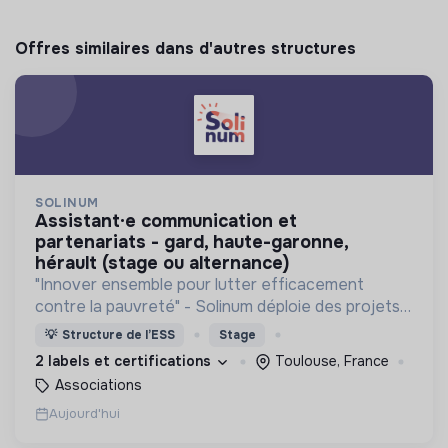
Offres similaires dans d'autres structures
SOLINUM
assistant·e communication et
partenariats - gard, haute-garonne,
hérault (stage ou alternance)
"Innover ensemble pour lutter efficacement
contre la pauvreté" - Solinum déploie des projets
d'innovation sociale qui utilisent le numérique pour
💡
Structure de l’ESS
Stage
participer à la lutte contre la pauvreté
2 labels et certifications
Toulouse, France
Associations
Aujourd'hui