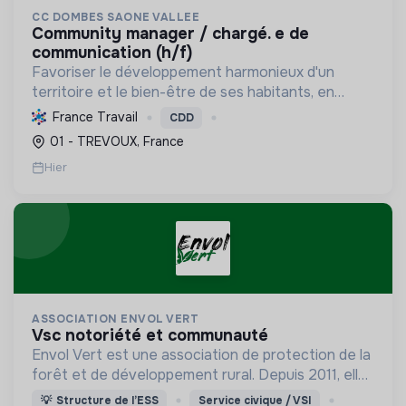
CC DOMBES SAONE VALLEE
community manager / chargé. e de
communication (h/f)
Favoriser le développement harmonieux d'un
territoire et le bien-être de ses habitants, en
mutualisant les moyens et en conduisant des
France Travail
CDD
projets pour l'avenir, incluant la transition
01 - TREVOUX, France
écologique et socia...
Hier
ASSOCIATION ENVOL VERT
vsc notoriété et communauté
Envol Vert est une association de protection de la
forêt et de développement rural. Depuis 2011, elle
lutte pour la préservation de la forêt et de la
💡
Structure de l’ESS
Service civique / VSI