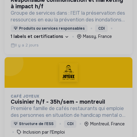
à impact h/f
Groupe de services dans : l’EIT la préservation des
ressources en eau la prévention des inondations
l’agriculture durable et les écosystèmes
💡
Produits ou services responsables
CDI
terrestres les sciences cognitives
1 labels et certifications
Massy, France
Il y a 2 jours
CAFÉ JOYEUX
cuisinier h/f - 35h/sem - montreuil
Première famille de cafés restaurants qui emploie
des personnes en situation de handicap mental ou
cognitif, Café joyeux poursuit sa croissance au
Montreuil, France
💡
Structure de l’ESS
CDI
service de l'inclusion avec déjà plusieurs cafés.
Inclusion par l'Emploi