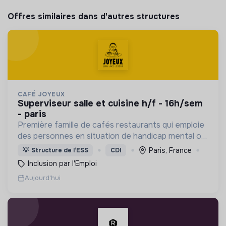
Offres similaires dans d'autres structures
CAFÉ JOYEUX
superviseur salle et cuisine h/f - 16h/sem
- paris
Première famille de cafés restaurants qui emploie
des personnes en situation de handicap mental ou
cognitif, Café joyeux poursuit sa croissance au
Paris, France
💡
Structure de l’ESS
CDI
service de l'inclusion avec déjà plusieurs cafés.
Inclusion par l'Emploi
Aujourd'hui